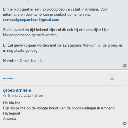
i
c
h
Binnenkort gaat er een norwoodgroep van start in Arnhem. Voor
t
informatie en deelname kun je contact op nemen via:
norwoodgroeparnhem@gmail.com
Zodra avond en tijd bekend zijn zal dit ook bij de Landelijke Lijst
Norwoodgroepen gemeld worden.
Er zal gewerkt gaan worden met de 12 stappen. Welkom bij de groep, er
is nog plaats genoeg.
Hartelijke Groet, Ina Ida
antonia
groep arnhem
B
#6
vr jul 20, 2012 4:35 pm
e
r
Ha Ida Ina,
i
Fijn als je me op de hoogte houdt van de ontwikkelingen in Arnhem!
c
h
Hartegroet
t
Antonia