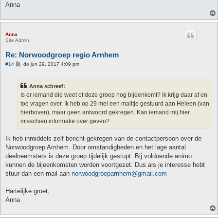
Anna
Anna
Site Admin
Re: Norwoodgroep regio Arnhem
B
#14
do jun 29, 2017 4:09 pm
e
r
i
Anna schreef:
c
h
Is er iemand die weet of deze groep nog bijeenkomt? Ik krijg daar af en
t
toe vragen over. Ik heb op 29 mei een mailtje gestuurd aan Heleen (van
hierboven), maar geen antwoord gekregen. Kan iemand mij hier
misschien informatie over geven?
Ik heb inmiddels zelf bericht gekregen van de contactpersoon over de
Norwoodgroep Arnhem. Door omstandigheden en het lage aantal
deelneemsters is deze groep tijdelijk gestopt. Bij voldoende animo
kunnen de bijeenkomsten worden voortgezet. Dus als je interesse hebt
stuur dan een mail aan
norwoodgroeparnhem@gmail.com
Hartelijke groet,
Anna