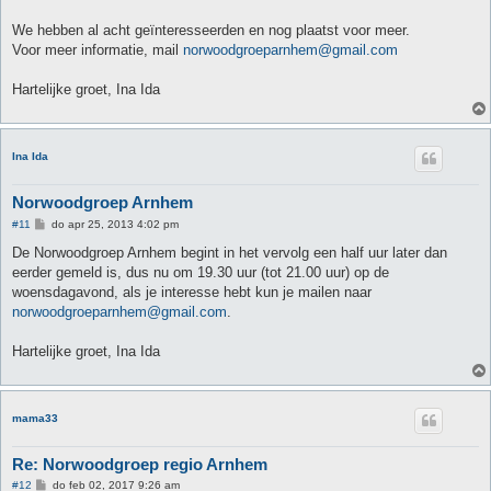
We hebben al acht geïnteresseerden en nog plaatst voor meer.
Voor meer informatie, mail
norwoodgroeparnhem@gmail.com
Hartelijke groet, Ina Ida
Ina Ida
Norwoodgroep Arnhem
B
#11
do apr 25, 2013 4:02 pm
e
r
De Norwoodgroep Arnhem begint in het vervolg een half uur later dan
i
eerder gemeld is, dus nu om 19.30 uur (tot 21.00 uur) op de
c
h
woensdagavond, als je interesse hebt kun je mailen naar
t
norwoodgroeparnhem@gmail.com
.
Hartelijke groet, Ina Ida
mama33
Re: Norwoodgroep regio Arnhem
B
#12
do feb 02, 2017 9:26 am