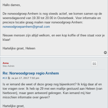
e
r
Hallo dames,
i
c
h
De norwoodgroep Arnhem is nog steeds actief, we komen samen op de
t
woensdagavond van 19.30 tot 20.00 in Oosterbeek. Voor informatie en
precieze locatie graag mailen naar norwoodgroep Arnhem:
norwoodgroeparnhem@gmail.com
Nieuwe mensen zijn altijd welkom, en een kop koffie of thee staat voor je
klaar!
Hartelijke groet, Heleen
Anna
Site Admin
Re: Norwoodgroep regio Arnhem
B
#13
za jun 17, 2017 7:02 pm
e
r
Is er iemand die weet of deze groep nog bijeenkomt? Ik krijg daar af en
i
toe vragen over. Ik heb op 29 mei een mailtje gestuurd aan Heleen (van
c
h
hierboven), maar geen antwoord gekregen. Kan iemand mij hier
t
misschien informatie over geven?
Hartelijke groet,