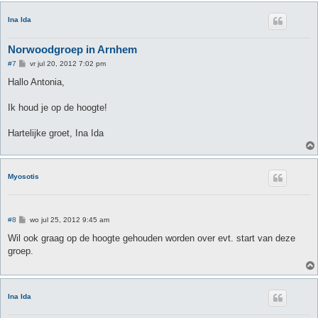
Ina Ida
Norwoodgroep in Arnhem
B
#7
vr jul 20, 2012 7:02 pm
e
r
Hallo Antonia,
i
c
h
Ik houd je op de hoogte!
t
Hartelijke groet, Ina Ida
Myosotis
B
#8
wo jul 25, 2012 9:45 am
e
r
Wil ook graag op de hoogte gehouden worden over evt. start van deze
i
groep.
c
h
t
Ina Ida