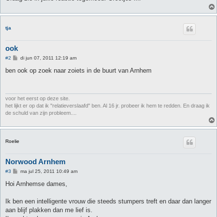
tja
ook
B
#2
di jun 07, 2011 12:19 am
e
r
ben ook op zoek naar zoiets in de buurt van Arnhem
i
c
h
t
voor het eerst op deze site.
het lijkt er op dat ik "relatieverslaafd" ben. Al 16 jr. probeer ik hem te redden. En draag ik
de schuld van zijn probleem....
Roelie
Norwood Arnhem
B
#3
ma jul 25, 2011 10:49 am
e
r
Hoi Arnhemse dames,
i
c
h
Ik ben een intelligente vrouw die steeds stumpers treft en daar dan langer
t
aan blijf plakken dan me lief is.