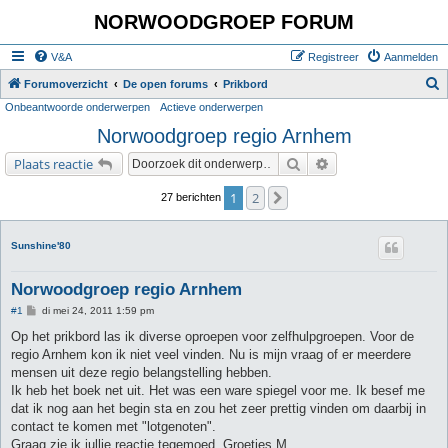
NORWOODGROEP FORUM
V&A
Registreer
Aanmelden
Z
Forumoverzicht
De open forums
Prikbord
Onbeantwoorde onderwerpen
Actieve onderwerpen
o
Norwoodgroep regio Arnhem
e
k
Zoek
Uitgebreid zoeken
Plaats reactie
1
2
Volgende
27 berichten
Sunshine'80
Norwoodgroep regio Arnhem
B
#1
di mei 24, 2011 1:59 pm
e
r
Op het prikbord las ik diverse oproepen voor zelfhulpgroepen. Voor de
i
regio Arnhem kon ik niet veel vinden. Nu is mijn vraag of er meerdere
c
h
mensen uit deze regio belangstelling hebben.
t
Ik heb het boek net uit. Het was een ware spiegel voor me. Ik besef me
dat ik nog aan het begin sta en zou het zeer prettig vinden om daarbij in
contact te komen met "lotgenoten".
Graag zie ik jullie reactie tegemoed. Groetjes M.