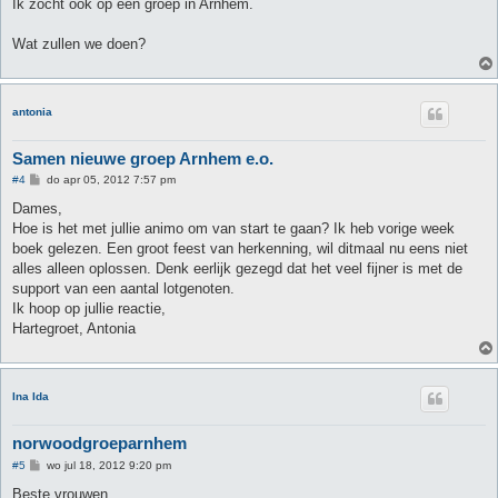
Ik zocht ook op een groep in Arnhem.
Wat zullen we doen?
antonia
Samen nieuwe groep Arnhem e.o.
B
#4
do apr 05, 2012 7:57 pm
e
r
Dames,
i
Hoe is het met jullie animo om van start te gaan? Ik heb vorige week
c
h
boek gelezen. Een groot feest van herkenning, wil ditmaal nu eens niet
t
alles alleen oplossen. Denk eerlijk gezegd dat het veel fijner is met de
support van een aantal lotgenoten.
Ik hoop op jullie reactie,
Hartegroet, Antonia
Ina Ida
norwoodgroeparnhem
B
#5
wo jul 18, 2012 9:20 pm
e
r
Beste vrouwen,