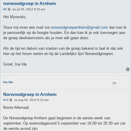
norwoodgroep in Arnhem
B
#9
wo jul 25, 2012 8:10 pm
e
r
Hoi Myosotis,
i
c
h
Stuur mij even een mail via
norwoodgroeparnhem@gmail.com
dan kan ik
t
je persoonlijk op de hoogte houden. En dan kan ik je ook toevoegen aan
de groep deelneemsters als je mee wilt gaan doen.
Als de tijd en datum van starten van de groep bekend is laat ik dat ook
hier op het forum weten en bij de Landelijke lijst Norwoodgroepen.
Groet, Ina Ida
Ina Ida
Norwoodgroep in Arnhem
B
#10
za aug 04, 2012 9:12 pm
e
r
Beste Allemaal,
i
c
h
De Norwoodgroep Arnhem gaat beginnen in de eerste week van
t
september. Op woensdagavond 5 september van 19.00 tot 20.30 uur zal
de eerste avond zijn.