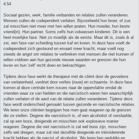
4:54
Sociaal gezien, werk, familie verbanden en relaties zullen veranderen.
Mensen zullen de codependent verlaten. Bijvoorbeeld hun broer, of zus
zal misschien niet meer met hen willen praten. Hun moeder, hun beste
vriend(in). Hun partner. Soms zelfs hun volwassen kinderen. Dit is een
heel moeilijke fase. Niet zo moeilijk als de eerste. Maar dit is, zoals ik al
zei, een fase van scheiding tussen kaf en koren. In deze fase voelt de
codependent zich gesteund en ervaart meer kracht, maar voelt nog
steeds de angst om relaties te verbreken met mensen die niet kunnen of
willen voldoen aan hun gezonde nieuwe waarden en grenzen die hun
leven en hun 'zelf' recht doen en bekrachtigen.
Tijdens deze fase werkt de therapeut met de cliënt door de gevoelens
van verlatenheid, verdriet door verlies (rouw) en schaamte. In deze fase
komen al deze centrale kern issues naar de oppervlakte omdat de
vrienden waar ze van hielden en die narcistisch waren hen waarschijnlijk
zullen verlaten of de aard van de relatie zullen veranderen. Tijdens deze
fase wordt onderscheid gemaakt tussen gezonde en narcistische relaties.
We leren onze cliënten begrijpen hoe men gaat reageren op de grenzen
die ze stellen. Degene die narcistisch is, of een alcoholist of verslaafde,
zal op een boze, dreigende en misschien ook explosieve manier
reageren. Degene die niet narcistisch is zal wel boos zijn, misschien
zelfs wel dreigen, maar zal niet dezelfde dreigende en intimiderende
kracht hebben als de narcist of alcoholist. We leren hen geduldig en