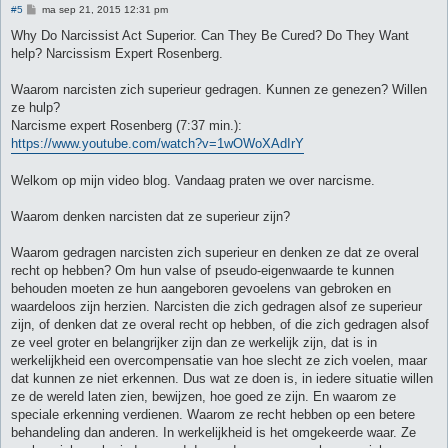
B
#5
ma sep 21, 2015 12:31 pm
e
r
Why Do Narcissist Act Superior. Can They Be Cured? Do They Want
i
help? Narcissism Expert Rosenberg.
c
h
t
Waarom narcisten zich superieur gedragen. Kunnen ze genezen? Willen
ze hulp?
Narcisme expert Rosenberg (7:37 min.):
https://www.youtube.com/watch?v=1wOWoXAdIrY
Welkom op mijn video blog. Vandaag praten we over narcisme.
Waarom denken narcisten dat ze superieur zijn?
Waarom gedragen narcisten zich superieur en denken ze dat ze overal
recht op hebben? Om hun valse of pseudo-eigenwaarde te kunnen
behouden moeten ze hun aangeboren gevoelens van gebroken en
waardeloos zijn herzien. Narcisten die zich gedragen alsof ze superieur
zijn, of denken dat ze overal recht op hebben, of die zich gedragen alsof
ze veel groter en belangrijker zijn dan ze werkelijk zijn, dat is in
werkelijkheid een overcompensatie van hoe slecht ze zich voelen, maar
dat kunnen ze niet erkennen. Dus wat ze doen is, in iedere situatie willen
ze de wereld laten zien, bewijzen, hoe goed ze zijn. En waarom ze
speciale erkenning verdienen. Waarom ze recht hebben op een betere
behandeling dan anderen. In werkelijkheid is het omgekeerde waar. Ze