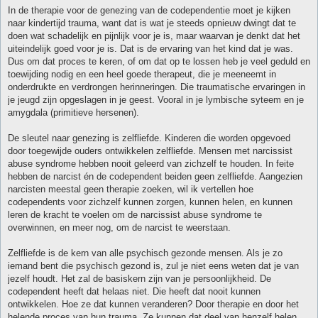
In de therapie voor de genezing van de codependentie moet je kijken
naar kindertijd trauma, want dat is wat je steeds opnieuw dwingt dat te
doen wat schadelijk en pijnlijk voor je is, maar waarvan je denkt dat het
uiteindelijk goed voor je is. Dat is de ervaring van het kind dat je was.
Dus om dat proces te keren, of om dat op te lossen heb je veel geduld en
toewijding nodig en een heel goede therapeut, die je meeneemt in
onderdrukte en verdrongen herinneringen. Die traumatische ervaringen in
je jeugd zijn opgeslagen in je geest. Vooral in je lymbische syteem en je
amygdala (primitieve hersenen).
De sleutel naar genezing is zelfliefde. Kinderen die worden opgevoed
door toegewijde ouders ontwikkelen zelfliefde. Mensen met narcissist
abuse syndrome hebben nooit geleerd van zichzelf te houden. In feite
hebben de narcist én de codependent beiden geen zelfliefde. Aangezien
narcisten meestal geen therapie zoeken, wil ik vertellen hoe
codependents voor zichzelf kunnen zorgen, kunnen helen, en kunnen
leren de kracht te voelen om de narcissist abuse syndrome te
overwinnen, en meer nog, om de narcist te weerstaan.
Zelfliefde is de kern van alle psychisch gezonde mensen. Als je zo
iemand bent die psychisch gezond is, zul je niet eens weten dat je van
jezelf houdt. Het zal de basiskern zijn van je persoonlijkheid. De
codependent heeft dat helaas niet. Die heeft dat nooit kunnen
ontwikkelen. Hoe ze dat kunnen veranderen? Door therapie en door het
helende proces van hun trauma. Ze kunnen dat deel van henzelf helen