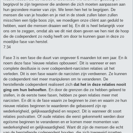
begripvol te zijn tegenover die anderen die zich moeten aanpassen aan
hun gezondere manier van zijn. We leren hen het te begrijpen. De
mensen die van je houden en je niet in de steek zullen laten zullen
misschien een tijdje boos zijn, we moedigen onze cliënt aan geduld te
hebben, want die mensen draaien wel bij. En dit is heel belangrijk voor
ons om te zeggen, omdat als we dit niet doen geven we hen niet de hoop
die de codependent zo nodig heeft om door te kunnen gaan in deze zo
moeilijke fase van herstel.
7:34
Fase 3 is een fase die duurt van ongeveer 6 maanden tot een jaar. En ik
noem deze fase 'nieuwe relaties opbouwen'. Dit is wanneer er een
complete desillusie is over codependent-narcisten relaties uit het
verleden. Dit is een fase waarin de narcisten zijn verdwenen. Ze kunnen
de codependent niet meer manipuleren om te veranderen. De
herstellende codependent realiseert zich
dat het in deze relaties nooit
ging om hun behoeften
. En door de grenzen die ze hebben geleerd te
stellen, in de eerste twee fasen, hebben ze geen relaties meer met
narcisten. En dit is de fase waarin ze beginnen te zien en waarin ze hun
nieuwe relaties beginnen te waarderen die gebaseerd zijn op
wederkerigheid, gelijkwaardigheid en respect. Dit is wanneer dit soort
relaties postvatten. Of oude relaties die eerst gekenmerkt werden door
egoïsme beginnen te veranderen en er komen meer momenten van
wederkerigheid en gelijkwaardigheid. Want dit zijn de mensen die echt
van de herstellende codependent houden, die zich toegewijd inzetten