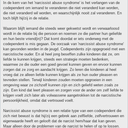
In de kern van het 'narcissist abuse syndrome' is het verlangen van de
codependent om iemand te veranderen die niet veranderd kan worden,
die niet veranderd wil worden, en waarschijnlijk nooit zal veranderen. En
toch blijft hij/zij in de relatie.
Waarom blijft iemand die steeds weer gekwetst wordt en verwaarloosd
wordt in de relatie bij die persoon en noemen ze die partner hun geliefde
en hun beste vriend(in)? Dat komt doordat er iets onderweg met de
codependent is mis gegaan. De oorzaak van 'narcissist abuse syndrome'
kan gevonden worden in de jeugd. Codependents zijn opgegroeid met een
narcistische ouder. En al heel jong beseffen zulke kinderen dat ze, om
liefde te kunnen krijgen, steeds een strategie moeten bedenken,
waarmee ze die ouder een goed gevoel kunnen geven en ervoor kunnen
zorgen dat ze zorg en aandacht krijgen. Zo leren die kinderen al heel
vroeg dat ze alleen liefde kunnen krijgen als ze hun ouder pleasen en
tevreden stellen. Terwijl kinderen zouden moeten opgroeien in een
omgeving waar ze zichzelf kunnen zijn en zich geliefd weten zoals ze
zijn. Een kind dat leert pleasen en zorgen voor de ander om zelf liefde te
krijgen voelt zich later als volwassene aangetrokken tot de narcistische
persoonlijkheid, omdat dat vertrouwd voelt.
Narcissist abuse syndrome is een relatie type van een codependent die
zich niet bewust is dat hij/zij een gebrek aan zelfliefde, zelfvertrouwen en
eigenwaarde heeft en gelooft dat de narcist hem/haar dat kan geven.
Maar alleen door de problemen van de narcist te helen of op te lossen.