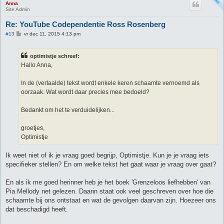
Anna
Site Admin
Re: YouTube Codependentie Ross Rosenberg
B
#13
vr dec 11, 2015 4:13 pm
e
r
i
optimistje schreef:
c
h
Hallo Anna,
t
In de (vertaalde) tekst wordt enkele keren schaamte vernoemd als
oorzaak. Wat wordt daar precies mee bedoeld?
Bedankt om het te verduidelijken...
groetjes,
Optimistje
Ik weet niet of ik je vraag goed begrijp, Optimistje. Kun je je vraag iets
specifieker stellen? En om welke tekst het gaat waar je vraag over gaat?
En als ik me goed herinner heb je het boek 'Grenzeloos liefhebben' van
Pia Mellody net gelezen. Daarin staat ook veel geschreven over hoe die
schaamte bij ons ontstaat en wat de gevolgen daarvan zijn. Hoezeer ons
dat beschadigd heeft.