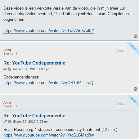
Deze video is een verkorte versie van de video, die in mijn twee uur
durende dvd/video-bestand, 'The Pathological Narcissism Compilation' is
opgenomen.
https://www.youtube.com/watch?v=1wOWoXAdIrY
Anna
Site Admin
Re: YouTube Codependentie
B
#6
ma sep 28, 2015 1:07 pm
e
r
Codependentie test:
i
https://www.youtube.com/watch?v=OS1RP_-njwQ
c
h
t
Anna
Site Admin
Re: YouTube Codependentie
B
#7
di sep 29, 2015 5:55 pm
e
r
Ross Rosenberg 4 stages of codependency treatment (12 min.):
i
https://www.youtube.com/watch?v=Ytq51GMsd8w
c