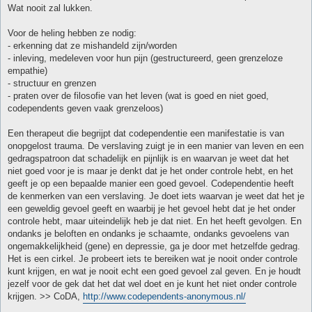
Wat nooit zal lukken.
Voor de heling hebben ze nodig:
- erkenning dat ze mishandeld zijn/worden
- inleving, medeleven voor hun pijn (gestructureerd, geen grenzeloze
empathie)
- structuur en grenzen
- praten over de filosofie van het leven (wat is goed en niet goed,
codependents geven vaak grenzeloos)
Een therapeut die begrijpt dat codependentie een manifestatie is van
onopgelost trauma. De verslaving zuigt je in een manier van leven en een
gedragspatroon dat schadelijk en pijnlijk is en waarvan je weet dat het
niet goed voor je is maar je denkt dat je het onder controle hebt, en het
geeft je op een bepaalde manier een goed gevoel. Codependentie heeft
de kenmerken van een verslaving. Je doet iets waarvan je weet dat het je
een geweldig gevoel geeft en waarbij je het gevoel hebt dat je het onder
controle hebt, maar uiteindelijk heb je dat niet. En het heeft gevolgen. En
ondanks je beloften en ondanks je schaamte, ondanks gevoelens van
ongemakkelijkheid (gene) en depressie, ga je door met hetzelfde gedrag.
Het is een cirkel. Je probeert iets te bereiken wat je nooit onder controle
kunt krijgen, en wat je nooit echt een goed gevoel zal geven. En je houdt
jezelf voor de gek dat het dat wel doet en je kunt het niet onder controle
krijgen. >> CoDA,
http://www.codependents-anonymous.nl/