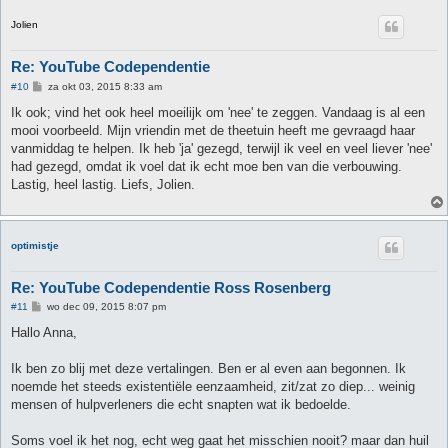
Jolien
Re: YouTube Codependentie
B
#10
za okt 03, 2015 8:33 am
e
r
Ik ook; vind het ook heel moeilijk om 'nee' te zeggen. Vandaag is al een
i
mooi voorbeeld. Mijn vriendin met de theetuin heeft me gevraagd haar
c
h
vanmiddag te helpen. Ik heb 'ja' gezegd, terwijl ik veel en veel liever 'nee'
t
had gezegd, omdat ik voel dat ik echt moe ben van die verbouwing.
Lastig, heel lastig. Liefs, Jolien.
optimistje
Re: YouTube Codependentie Ross Rosenberg
B
#11
wo dec 09, 2015 8:07 pm
e
r
Hallo Anna,
i
c
h
Ik ben zo blij met deze vertalingen. Ben er al even aan begonnen. Ik
t
noemde het steeds existentiële eenzaamheid, zit/zat zo diep... weinig
mensen of hulpverleners die echt snapten wat ik bedoelde.
Soms voel ik het nog, echt weg gaat het misschien nooit? maar dan huil