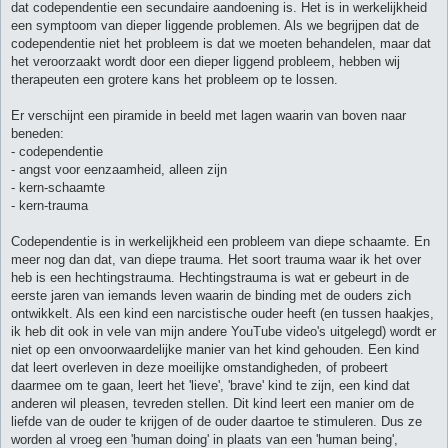
dat codependentie een secundaire aandoening is. Het is in werkelijkheid
een symptoom van dieper liggende problemen. Als we begrijpen dat de
codependentie niet het probleem is dat we moeten behandelen, maar dat
het veroorzaakt wordt door een dieper liggend probleem, hebben wij
therapeuten een grotere kans het probleem op te lossen.
Er verschijnt een piramide in beeld met lagen waarin van boven naar
beneden:
- codependentie
- angst voor eenzaamheid, alleen zijn
- kern-schaamte
- kern-trauma
Codependentie is in werkelijkheid een probleem van diepe schaamte. En
meer nog dan dat, van diepe trauma. Het soort trauma waar ik het over
heb is een hechtingstrauma. Hechtingstrauma is wat er gebeurt in de
eerste jaren van iemands leven waarin de binding met de ouders zich
ontwikkelt. Als een kind een narcistische ouder heeft (en tussen haakjes,
ik heb dit ook in vele van mijn andere YouTube video's uitgelegd) wordt er
niet op een onvoorwaardelijke manier van het kind gehouden. Een kind
dat leert overleven in deze moeilijke omstandigheden, of probeert
daarmee om te gaan, leert het 'lieve', 'brave' kind te zijn, een kind dat
anderen wil pleasen, tevreden stellen. Dit kind leert een manier om de
liefde van de ouder te krijgen of de ouder daartoe te stimuleren. Dus ze
worden al vroeg een 'human doing' in plaats van een 'human being',