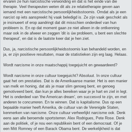
ervaren ze hun narcistische verwonding en dat is het einde van die
therapie. Veel therapeuten weten dit als ze relatietherapie geven aan
iemand met een narcistische persoonlijkheidsstoornis. Omdat als je een
narcist op iets aanspreekt hij vaak beledigd is. Ze zijn vaak geschokt als
je insinueert of erop aandringt dat dit misschien onderdeel van hun
probleem is. En op dat moment gaan ze niet alleen in de ontkenning
maar ook in de afweer en zeggen 'dit is úw probleem, u bent een slechte
therapeut', en dat is de laatste keer dat je hen ziet.
Dus, ja, narcistische persoonlijkheidsstoornis kan behandeld worden, en
ja, er zijn positieve resultaten, maar de statistieken zijn erg laag. Helaas.
Wordt narcisme in onze maatschappij toegejuicht en gewaardeerd?
Wordt narcisme in onze cultuur toegejuicht? Absoluut. In onze cultuur
gaat het om prestaties. Dat is de Amerikaanse manier. Het is een manier
van melk en honing, dat als je maar slim genoeg bent, en genoeg
gemotiveerd bent, dan kun je alles bereiken waar je je hart en ziel in legt.
Het is onderdeel van 'the American dream', om succesvol te zijn, en met
anderen te concurreren. En te winnen. Dat is kapitalisme. Dus op een
bepaalde manier heeft Amerika, de cultuur van de Verenigde Staten,
kenmerken van narcisme. Onze cultuur verheerlijkt narcisme ook. Denk
eens aan alle beroemde sportsterren. Alex Rodrigues, Pete Rose. Denk
aan de politiek, of je nou een republikein bent of een democraat. Of je
een Mitt Romney of een Barack Obama bent. De werkelijkheid is dat