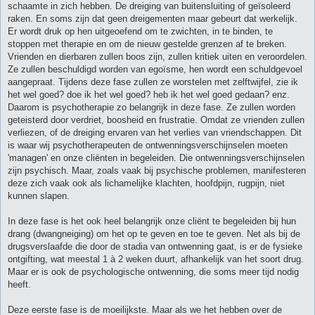
schaamte in zich hebben. De dreiging van buitensluiting of geïsoleerd
raken. En soms zijn dat geen dreigementen maar gebeurt dat werkelijk.
Er wordt druk op hen uitgeoefend om te zwichten, in te binden, te
stoppen met therapie en om de nieuw gestelde grenzen af te breken.
Vrienden en dierbaren zullen boos zijn, zullen kritiek uiten en veroordelen.
Ze zullen beschuldigd worden van egoïsme, hen wordt een schuldgevoel
aangepraat. Tijdens deze fase zullen ze worstelen met zelftwijfel, zie ik
het wel goed? doe ik het wel goed? heb ik het wel goed gedaan? enz.
Daarom is psychotherapie zo belangrijk in deze fase. Ze zullen worden
geteisterd door verdriet, boosheid en frustratie. Omdat ze vrienden zullen
verliezen, of de dreiging ervaren van het verlies van vriendschappen. Dit
is waar wij psychotherapeuten de ontwenningsverschijnselen moeten
'managen' en onze cliënten in begeleiden. Die ontwenningsverschijnselen
zijn psychisch. Maar, zoals vaak bij psychische problemen, manifesteren
deze zich vaak ook als lichamelijke klachten, hoofdpijn, rugpijn, niet
kunnen slapen.
In deze fase is het ook heel belangrijk onze cliënt te begeleiden bij hun
drang (dwangneiging) om het op te geven en toe te geven. Net als bij de
drugsverslaafde die door de stadia van ontwenning gaat, is er de fysieke
ontgifting, wat meestal 1 à 2 weken duurt, afhankelijk van het soort drug.
Maar er is ook de psychologische ontwenning, die soms meer tijd nodig
heeft.
Deze eerste fase is de moeilijkste. Maar als we het hebben over de