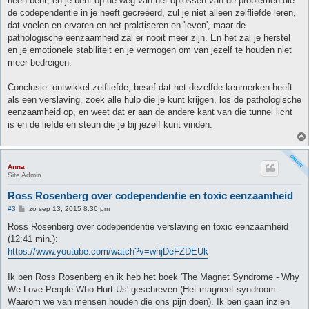
heen bent, en je bent op de weg van het oplossen van de problemen die
de codependentie in je heeft gecreëerd, zul je niet alleen zelfliefde leren,
dat voelen en ervaren en het praktiseren en 'leven', maar de
pathologische eenzaamheid zal er nooit meer zijn. En het zal je herstel
en je emotionele stabiliteit en je vermogen om van jezelf te houden niet
meer bedreigen.
Conclusie: ontwikkel zelfliefde, besef dat het dezelfde kenmerken heeft
als een verslaving, zoek alle hulp die je kunt krijgen, los de pathologische
eenzaamheid op, en weet dat er aan de andere kant van die tunnel licht
is en de liefde en steun die je bij jezelf kunt vinden.
Anna
Site Admin
Ross Rosenberg over codependentie en toxic eenzaamheid
B
#3
zo sep 13, 2015 8:36 pm
e
r
Ross Rosenberg over codependentie verslaving en toxic eenzaamheid
i
(12:41 min.):
c
h
https://www.youtube.com/watch?v=whjDeFZDEUk
t
Ik ben Ross Rosenberg en ik heb het boek 'The Magnet Syndrome - Why
We Love People Who Hurt Us' geschreven (Het magneet syndroom -
Waarom we van mensen houden die ons pijn doen). Ik ben gaan inzien