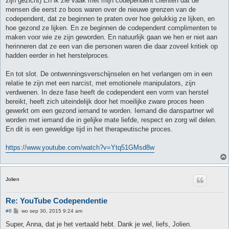
zijn gezicht) En ik zie vaak met mijn codependent cliënten dat de
mensen die eerst zo boos waren over de nieuwe grenzen van de
codependent, dat ze beginnen te praten over hoe gelukkig ze lijken, en
hoe gezond ze lijken. En ze beginnen de codependent complimenten te
maken voor wie ze zijn geworden. En natuurlijk gaan we hen er niet aan
herinneren dat ze een van die personen waren die daar zoveel kritiek op
hadden eerder in het herstelproces.
En tot slot. De ontwenningsverschijnselen en het verlangen om in een
relatie te zijn met een narcist, met emotionele manipulators, zijn
verdwenen. In deze fase heeft de codependent een vorm van herstel
bereikt, heeft zich uiteindelijk door het moeilijke zware proces heen
gewerkt om een gezond iemand te worden. Iemand die danspartner wil
worden met iemand die in gelijke mate liefde, respect en zorg wil delen.
En dit is een geweldige tijd in het therapeutische proces.
https://www.youtube.com/watch?v=Ytq51GMsd8w
Jolien
Re: YouTube Codependentie
B
#8
wo sep 30, 2015 9:24 am
e
r
Super, Anna, dat je het vertaald hebt. Dank je wel, liefs, Jolien.
i