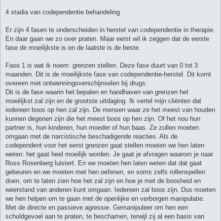
h
t
4 stadia van codependentie behandeling
Er zijn 4 fasen te onderscheiden in herstel van codependentie in therapie.
En daar gaan we zo over praten. Maar eerst wil ik zeggen dat de eerste
fase de moeilijkste is en de laatste is de beste.
Fase 1 is wat ik noem: grenzen stellen. Deze fase duurt van 0 tot 3
maanden. Dit is de moeilijkste fase van codependentie-herstel. Dit komt
overeen met ontwenningsverschijnselen bij drugs.
Dit is de fase waarin het bepalen en handhaven van grenzen het
moeilijkst zal zijn en de grootste uitdaging. Ik vertel mijn cliënten dat
iedereen boos op hen zal zijn. De mensen waar ze het meest van houden
kunnen degenen zijn die het meest boos op hen zijn. Of het nou hun
partner is, hun kinderen, hun moeder of hun baas. Ze zullen moeten
omgaan met de narcistische beschadigende reacties. Als de
codependent voor het eerst grenzen gaat stellen moeten we hen laten
weten: het gaat heel moeilijk worden. Je gaat je afvragen waarom je naar
Ross Rosenberg luistert. En we moeten hen laten weten dat dat gaat
gebeuren en we moeten met hen oefenen, en soms zelfs rollenspellen
doen, om te laten zien hoe het zal zijn en hoe je met de boosheid en
weerstand van anderen kunt omgaan. Iedereen zal boos zijn. Dus moeten
we hen helpen om te gaan met de openlijke en verborgen manipulatie.
Met de directe en passieve agressie. Gemanipuleer om hen een
schuldgevoel aan te praten, te beschamen, terwijl zij al een basis van