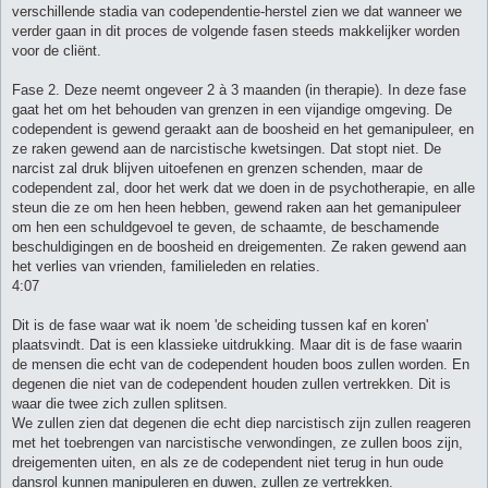
verschillende stadia van codependentie-herstel zien we dat wanneer we
verder gaan in dit proces de volgende fasen steeds makkelijker worden
voor de cliënt.
Fase 2. Deze neemt ongeveer 2 à 3 maanden (in therapie). In deze fase
gaat het om het behouden van grenzen in een vijandige omgeving. De
codependent is gewend geraakt aan de boosheid en het gemanipuleer, en
ze raken gewend aan de narcistische kwetsingen. Dat stopt niet. De
narcist zal druk blijven uitoefenen en grenzen schenden, maar de
codependent zal, door het werk dat we doen in de psychotherapie, en alle
steun die ze om hen heen hebben, gewend raken aan het gemanipuleer
om hen een schuldgevoel te geven, de schaamte, de beschamende
beschuldigingen en de boosheid en dreigementen. Ze raken gewend aan
het verlies van vrienden, familieleden en relaties.
4:07
Dit is de fase waar wat ik noem 'de scheiding tussen kaf en koren'
plaatsvindt. Dat is een klassieke uitdrukking. Maar dit is de fase waarin
de mensen die echt van de codependent houden boos zullen worden. En
degenen die niet van de codependent houden zullen vertrekken. Dit is
waar die twee zich zullen splitsen.
We zullen zien dat degenen die echt diep narcistisch zijn zullen reageren
met het toebrengen van narcistische verwondingen, ze zullen boos zijn,
dreigementen uiten, en als ze de codependent niet terug in hun oude
dansrol kunnen manipuleren en duwen, zullen ze vertrekken.