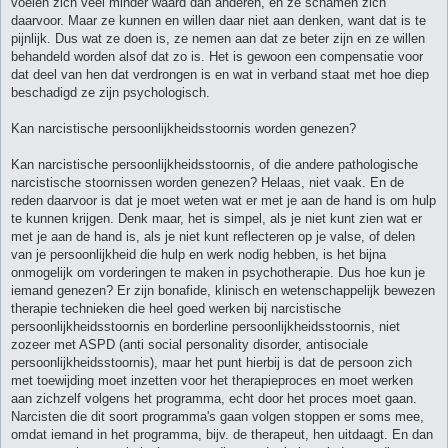
voelen zich veel minder waard dan anderen, en ze schamen zich
daarvoor. Maar ze kunnen en willen daar niet aan denken, want dat is te
pijnlijk. Dus wat ze doen is, ze nemen aan dat ze beter zijn en ze willen
behandeld worden alsof dat zo is. Het is gewoon een compensatie voor
dat deel van hen dat verdrongen is en wat in verband staat met hoe diep
beschadigd ze zijn psychologisch.
Kan narcistische persoonlijkheidsstoornis worden genezen?
Kan narcistische persoonlijkheidsstoornis, of die andere pathologische
narcistische stoornissen worden genezen? Helaas, niet vaak. En de
reden daarvoor is dat je moet weten wat er met je aan de hand is om hulp
te kunnen krijgen. Denk maar, het is simpel, als je niet kunt zien wat er
met je aan de hand is, als je niet kunt reflecteren op je valse, of delen
van je persoonlijkheid die hulp en werk nodig hebben, is het bijna
onmogelijk om vorderingen te maken in psychotherapie. Dus hoe kun je
iemand genezen? Er zijn bonafide, klinisch en wetenschappelijk bewezen
therapie technieken die heel goed werken bij narcistische
persoonlijkheidsstoornis en borderline persoonlijkheidsstoornis, niet
zozeer met ASPD (anti social personality disorder, antisociale
persoonlijkheidsstoornis), maar het punt hierbij is dat de persoon zich
met toewijding moet inzetten voor het therapieproces en moet werken
aan zichzelf volgens het programma, echt door het proces moet gaan.
Narcisten die dit soort programma's gaan volgen stoppen er soms mee,
omdat iemand in het programma, bijv. de therapeut, hen uitdaagt. En dan