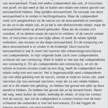
van eenzaamheid. Praat met welke codependent dan ook, of misschien
met jezelf, en dan weet je dat ze buiten een relatie een intens gevoel van
eenzaamheid hebben. Diep pijnlijke eenzaamheid. De oorzaak van deze
eenzaamheid is te vinden in hechtingstrauma. Maar de codependent
voelt zich aangetrokken tot de narcist om de eenzaamheid te vermijden,
en als ze in die relatie zijn, en ja dat is een disfunctionele relatie, maar de
eenzaamheid wordt op afstand gehouden. Maar als de situatie zich
voordoet, of ze denken eraan de narcist te verlaten, of de narcist verlaat
hen, of misschien zijn ze een tijdje alleen of wordt de relatie tijdelijk
verbroken, dan ervaren ze die diepe eenzaamheid. En de oorsprong van
deze eenzaamheid is te vinden in de kindertijd. Deze toxische
eenzaamheid is wat ik noem het nummer één ontwenningsverschijnsel
van codependentie. In mijn volgende boek zal ik over codependentie
schrijven als een verslaving. Want ik twijfel er niet aan dat codependentie
een verslaving is. En als codependentie een verslaving is, en om de
euforie te kunnen ervaren zoals bij een drug, heeft de codependent een
relatie nodig met een narcist. Het is tegennatuurlijk want codependents
zijn niet altijd gelukkig met de narcist, omdat er strijd en ruzies zijn, want
narcisten zijn nou eenmaal narcisten, maar als ze een relatie hebben,
ook al is die relatie niet gelukkig, ze hebben het gevoel een plek op deze
wereld te hebben. Ze hebben het gevoel dat ze bij iemand horen. Neem
dat weg, wees buiten de relatie, beëindig de relatie, of stop het contact
met de narcist, dan zal de codependent in contact komen met de kern-
schaamte die verbonden is met het kern-trauma. En dat triggert de
intense gevoelens van eenzaamheid.