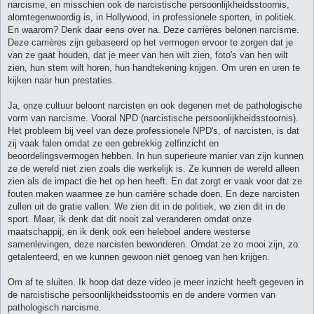
narcisme, en misschien ook de narcistische persoonlijkheidsstoornis,
alomtegenwoordig is, in Hollywood, in professionele sporten, in politiek.
En waarom? Denk daar eens over na. Deze carrières belonen narcisme.
Deze carrières zijn gebaseerd op het vermogen ervoor te zorgen dat je
van ze gaat houden, dat je meer van hen wilt zien, foto's van hen wilt
zien, hun stem wilt horen, hun handtekening krijgen. Om uren en uren te
kijken naar hun prestaties.
Ja, onze cultuur beloont narcisten en ook degenen met de pathologische
vorm van narcisme. Vooral NPD (narcistische persoonlijkheidsstoornis).
Het probleem bij veel van deze professionele NPD's, of narcisten, is dat
zij vaak falen omdat ze een gebrekkig zelfinzicht en
beoordelingsvermogen hebben. In hun superieure manier van zijn kunnen
ze de wereld niet zien zoals die werkelijk is. Ze kunnen de wereld alleen
zien als de impact die het op hen heeft. En dat zorgt er vaak voor dat ze
fouten maken waarmee ze hun carrière schade doen. En deze narcisten
zullen uit de gratie vallen. We zien dit in de politiek, we zien dit in de
sport. Maar, ik denk dat dit nooit zal veranderen omdat onze
maatschappij, en ik denk ook een heleboel andere westerse
samenlevingen, deze narcisten bewonderen. Omdat ze zo mooi zijn, zo
getalenteerd, en we kunnen gewoon niet genoeg van hen krijgen.
Om af te sluiten. Ik hoop dat deze video je meer inzicht heeft gegeven in
de narcistische persoonlijkheidsstoornis en de andere vormen van
pathologisch narcisme.