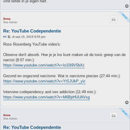
vind liefde in je eigen hart.
Anna
Site Admin
Re: YouTube Codependentie
B
#4
di sep 15, 2015 9:55 pm
e
r
Ross Rosenberg YouTube video's:
i
c
h
Observe don't absorb. Hoe je je los kunt maken uit de toxic greep van de
t
narcist (8:07 min.):
https://www.youtube.com/watch?v=Io15t9V5bXc
Gezond en ongezond narcisme. Wat is narcisme precies (27:44 min.):
https://www.youtube.com/watch?v=YtSJUkP_yic
Interview codependency and sex addiction (11:49 min.):
https://www.youtube.com/watch?v=M6BpHUUAVsg
Anna
Site Admin
Re: YouTube Codependentie