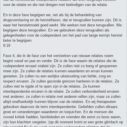
voor de relatie en die niet dreigen met beëindigen van de relatie.
En in deze fase begrijpen we, net als bij de behandeling van
drugsverslaving en de herstelfasen, dat er terugvallen kunnen zijn. Dit is
waar het herstelmodel goed werkt. We werken met deze terugvallen. We
begrijpen deze terugvallen. En we gebruiken deze terugvallen als
gelegenheden voor de codependent om het pad van lange termijn herstel
beter te begrijpen.
9:19
Fase 4, die ik de fase van het versterken van nieuwe relaties noem
begint vanaf en jaar en verder. Dit is de fase waarin de relaties die de
codependent ervaart stabiel zijn. Ze zullen niet zo bang of gespannen
meer zijn. Ze zullen de relaties kunnen waarderen en ervan kunnen
genieten. Ze zullen nu een eerlijke uitwisseling van liefde, zorg en
respect ervaren. Ze zullen gezonde grenzen hanteren in de relaties. Ze
zullen niet te rigide of te open zijn in de relaties. Ze kunnen
interdependentie ervaren in de relatie. Ze zullen verbondenheid ervaren
met anderen, ze zullen in relatie met anderen willen zijn, maar ze zullen
altijd onafhankelijk kunnen blijven van de relaties. En wij therapeuten
gebruiken daarvoor de term interdependentie. Geliefden zullen elkaars
groei en veranderingen waarderen en toejuichen. En de mensen die
zoveel kritiek hadden, familieleden en vrienden die eerst zo boos waren,
zijn hun klachten vergeten. (op dit moment komt er een grote glimlach op