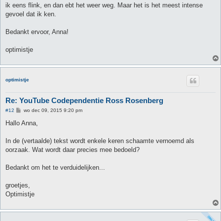
ik eens flink, en dan ebt het weer weg. Maar het is het meest intense
gevoel dat ik ken.
Bedankt ervoor, Anna!
optimistje
optimistje
Re: YouTube Codependentie Ross Rosenberg
B
#12
wo dec 09, 2015 9:20 pm
e
r
Hallo Anna,
i
c
h
In de (vertaalde) tekst wordt enkele keren schaamte vernoemd als
t
oorzaak. Wat wordt daar precies mee bedoeld?
Bedankt om het te verduidelijken...
groetjes,
Optimistje