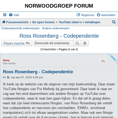
NORWOODGROEP FORUM
V&A
Registreer
Aanmelden
Z
Forumoverzicht
De open forums
YouTube video's + vertalingen
Onbeantwoorde onderwerpen
Actieve onderwerpen
o
Ross Rosenberg - Codependentie
e
k
Zoek
Uitgebreid zoeken
Plaats reactie
14 berichten • Pagina
1
van
1
Anna
Site Admin
Ross Rosenberg - Codependentie
B
#1
ma sep 07, 2015 4:35 pm
e
r
Ik keek op de website van de uitgever van mijn boekvertaling. Daar staan
i
YouTube filmpjes van Pia Mellody bij gemonteerd. Daar keek ik naar en
c
h
zag aan het eind daaromheen ook andere filmpjes op YouTube over
t
codependentie, waar ik naar ben gaan kijken. En dat wil ik graag delen,
want dat zijn heel interessante filmpjes, van Ross Rosenberg die vertelt
hoe codependents en narcisten (en verslaafden, 'EMM's, emotional
manipulators) zich tot elkaar aangetrokken voelen. Maar ook een filmpje
waarin hij vertelt over de 4 recovery stages, hoe je hiervan kunt genezen,