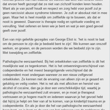
dat ervoor heeft gezorgd dat ze niet van zichzelf konden leren houden.
Want als je van jezelf houdt en respect en zorg hebt voor jezelf zul je
geen narcissist abuse syndrome tolereren. Je zult er absoluut niet in mee
gaan. Maar het is heel moeilijk om zelfliefde op te bouwen, als dat er
nooit is geweest. Daarvoor is therapie nodig en spirituele voeding en
vervulling. Veel oefenen en leren wie je bent en wat je een goed gevoel
geeft over jezelf.
Een van mijn geliefde gezegdes van George Eliot is: 'het is nooit te laat
om de persoon te zijn die je bedoeld bent te zijn'. We kunnen aan onszelf
werken, en groeien, en de persoon worden die we bedoeld zijn te zijn.
Met toewijding en zelfliefde.
Pathologische eenzaamheid. Bij het ontwikkelen van zelfliefde is dit het
moeilijkste wat ze tegenkomen. Het is het ontwenningsverschijnsel van
codependentie en het meest beangstigende verschijnsel dat de
codependent moet ondergaan wanneer ze een nieuw zelfgevoel
ontwikkelen. Ze kennen niet de ervaring van alleen zijn en je geaard en
gelukkig en veilig voelen. Het is net als met afkicken en herstel van
alcohol of cocaïne, dan ga je door een verschrikkelijke tijd, waarbij je
pathologische eenzaamheid zult ervaren, en je moet je therapeut
vertrouwen en je hogere macht en iedereen waarvan je het gevoel hebt
dat hij/zij je helpt om hier van af te komen, van je kindertijd trauma en je
codependentie. En als je door die hel van pathologische eenzaamheid