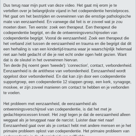
Dus terug naar mijn punt van deze video. Het gaat mij erom je te
vertellen over je belangrijkste vijand in het codependentie herstelproces.
Het gaat om het bestrijden en overwinnen van die ernstige pathologische
mate van eenzaamheid. En vanwege dat feit is er zoveel wat je zou
moeten doen. Ten eerste: zoek een therapeut. Een therapeut die
codependentie begrijpt, en die de ontwenningsverschijnselen van
codependentie begrijpt. Vooral de eenzaamheid. Zoek een therapeut die
het verband ziet tussen de eenzaamheid en trauma en die begrijpt dat dit
een herhaling is van een kindertijd-trauma waar je waarschijnlijk helemaal
niet aan hebt gedacht of die je niet echt onder ogen hebt gezien. Want
dat is de sleutel in het overwinnen hiervan.
Ten derde (hij noemt geen 'tweede'): 'connection', contact, verbondenheid.
Eenzaamheid is de antithese van verbondenheid. Eenzaamheid wordt
opgelost door verbondenheid. En dat kan zijn door een codependentie
supportgroep, een codependentie 12 stappen groep, een kerk, synagoge,
moskee, er zijn zoveel manieren om contact te hebben en je verbonden
te voelen.
Het probleem met eenzaamheid, de eenzaamheid als
ontwenningsverschijnsel van codependentie, is dat het met je
gedachteprocessen knoeit. Het zegt tegen je dat de eenzaamheid alleen
weggaat als je teruggaat naar de narcist. Luister daar niet naar!
Eenzaamheid gaat over als je contact hebt met andere mensen en je het
primaire probleem oplost van codependentie. Het primaire probleem van