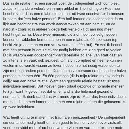
Dus in de relatie met een narcist voelt de codependent zich compleet.
Zoals ik in andere video's en in mijn artikel in The Huffington Post heb
beschreven, dit is een relatie die bestaat uit twee onontwikkelde mensen.
Ik noem dat 'een halve persoon'. Een half iemand die codependent is en
lijdt aan hechtingstrauma wordt aangetrokken tot een narcist, en de
narcist - zoals ik in andere video's heb verteld - lijdt aan nog meer
hechtingstrauma. Deze twee mensen, die zich nooit volledig hebben
kunnen ontwikkelen komen samen in een relatie als één persoon (op
beeld zie je een man en een vrouw samen in één trui). En wat ik bedoel
met één persoon is dat ze elkaar nodig hebben om zich goed te voelen.
Dit is waarom een codependent-narcist-relatie zo snel van start gaat en
zo intens is en vaak ook sexueel. Om zich compleet en heel te kunnen
voelen in de wereld waarin ze leven hebben ze het nodig verbonden te
zijn met een andere persoon. Dus een halve persoon en een andere halve
persoon is samen één. En één persoon (dit is mijn relatie-rekenkunde) is
gelijk aan een halve relatie. Want een gezonde relatie bestaat uit twee
individuele mensen. Dat hoeven geen totaal gezonde of normale mensen
te zijn, want ik geloof niet dat er iemand is die helemaal gezond of
normaal is. Ik denk dat dat is wat mens-zijn is. Maar dus twee individuele
mensen die samen komen en samen een relatie creëren die gebaseerd is
op twee individuen.
Wat heeft dit nu te maken met trauma en eenzaamheid? De codependent
die een ander nodig heeft om zich goed te kunnen voelen over zichzelf,
voert een strijd met, of probeert weg te vluchten van, een toxische mate