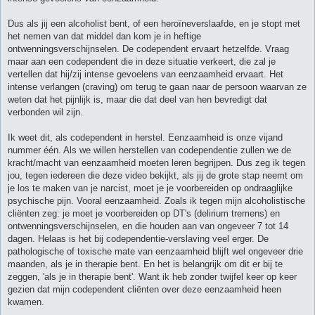
Dus als jij een alcoholist bent, of een heroïneverslaafde, en je stopt met
het nemen van dat middel dan kom je in heftige
ontwenningsverschijnselen. De codependent ervaart hetzelfde. Vraag
maar aan een codependent die in deze situatie verkeert, die zal je
vertellen dat hij/zij intense gevoelens van eenzaamheid ervaart. Het
intense verlangen (craving) om terug te gaan naar de persoon waarvan ze
weten dat het pijnlijk is, maar die dat deel van hen bevredigt dat
verbonden wil zijn.
Ik weet dit, als codependent in herstel. Eenzaamheid is onze vijand
nummer één. Als we willen herstellen van codependentie zullen we de
kracht/macht van eenzaamheid moeten leren begrijpen. Dus zeg ik tegen
jou, tegen iedereen die deze video bekijkt, als jij de grote stap neemt om
je los te maken van je narcist, moet je je voorbereiden op ondraaglijke
psychische pijn. Vooral eenzaamheid. Zoals ik tegen mijn alcoholistische
cliënten zeg: je moet je voorbereiden op DT's (delirium tremens) en
ontwenningsverschijnselen, en die houden aan van ongeveer 7 tot 14
dagen. Helaas is het bij codependentie-verslaving veel erger. De
pathologische of toxische mate van eenzaamheid blijft wel ongeveer drie
maanden, als je in therapie bent. En het is belangrijk om dit er bij te
zeggen, 'als je in therapie bent'. Want ik heb zonder twijfel keer op keer
gezien dat mijn codependent cliënten over deze eenzaamheid heen
kwamen.