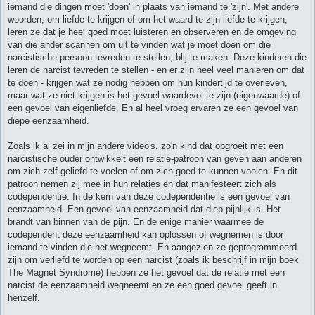
iemand die dingen moet 'doen' in plaats van iemand te 'zijn'. Met andere
woorden, om liefde te krijgen of om het waard te zijn liefde te krijgen,
leren ze dat je heel goed moet luisteren en observeren en de omgeving
van die ander scannen om uit te vinden wat je moet doen om die
narcistische persoon tevreden te stellen, blij te maken. Deze kinderen die
leren de narcist tevreden te stellen - en er zijn heel veel manieren om dat
te doen - krijgen wat ze nodig hebben om hun kindertijd te overleven,
maar wat ze niet krijgen is het gevoel waardevol te zijn (eigenwaarde) of
een gevoel van eigenliefde. En al heel vroeg ervaren ze een gevoel van
diepe eenzaamheid.
Zoals ik al zei in mijn andere video's, zo'n kind dat opgroeit met een
narcistische ouder ontwikkelt een relatie-patroon van geven aan anderen
om zich zelf geliefd te voelen of om zich goed te kunnen voelen. En dit
patroon nemen zij mee in hun relaties en dat manifesteert zich als
codependentie. In de kern van deze codependentie is een gevoel van
eenzaamheid. Een gevoel van eenzaamheid dat diep pijnlijk is. Het
brandt van binnen van de pijn. En de enige manier waarmee de
codependent deze eenzaamheid kan oplossen of wegnemen is door
iemand te vinden die het wegneemt. En aangezien ze geprogrammeerd
zijn om verliefd te worden op een narcist (zoals ik beschrijf in mijn boek
The Magnet Syndrome) hebben ze het gevoel dat de relatie met een
narcist de eenzaamheid wegneemt en ze een goed gevoel geeft in
henzelf.