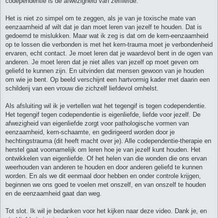
codependentie is de afwezigheid van zelfliefde.
Het is niet zo simpel om te zeggen, als je van je toxische mate van
eenzaamheid af wilt dat je dan moet leren van jezelf te houden. Dat is
gedoemd te mislukken. Maar wat ik zeg is dat om de kern-eenzaamheid
op te lossen die verbonden is met het kern-trauma moet je verbondenheid
ervaren, echt contact. Je moet leren dat je waardevol bent in de ogen van
anderen. Je moet leren dat je niet alles van jezelf op moet geven om
geliefd te kunnen zijn. En uitvinden dat mensen gewoon van je houden
om wie je bent. Op beeld verschijnt een hartvormig kader met daarin een
schilderij van een vrouw die zichzelf liefdevol omhelst.
Als afsluiting wil ik je vertellen wat het tegengif is tegen codependentie.
Het tegengif tegen codependentie is eigenliefde, liefde voor jezelf. De
afwezigheid van eigenliefde zorgt voor pathologische vormen van
eenzaamheid, kern-schaamte, en gedirigeerd worden door je
hechtingstrauma (dit heeft macht over je). Alle codependentie-therapie en
herstel gaat voornamelijk om leren hoe je van jezelf kunt houden. Het
ontwikkelen van eigenliefde. Of het helen van die wonden die ons ervan
weerhouden van anderen te houden en door anderen geliefd te kunnen
worden. En als we dit eenmaal door hebben en onder controle krijgen,
beginnen we ons goed te voelen met onszelf, en van onszelf te houden
en de eenzaamheid gaat dan weg.
Tot slot. Ik wil je bedanken voor het kijken naar deze video. Dank je, en