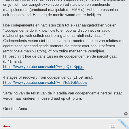
en je niet meer aangetrokken voelen tot narcisten en emotionele
manipuleerders (emotional manipulators, EMM's). Echt interessant en
ook hoopgevend. Heel erg de moeite waard om te bekijken.
Hoe codependents en narcisten zich tot elkaar aangetrokken voelen.
"Codependents don't know how to emotional disconnect or avoid
relationships with selfish controlling and harmfull individuals."
Codependents weten niet hoe ze zich los moeten maken van relaties met
egoïstische beschadigende partners die macht over hen uitoefenen
(emotionele manipulators), of om zulke mensen te vermijden.
Hij beschrijft hoe de dans tussen de codependent en de narcist gaat
(8:41 min.):
https://www.youtube.com/watch?v=geQ79Bpjjgk
4 stages of recovery from codependency (11:59 min.):
https://www.youtube.com/watch?v=Ytq51GMsd8w
Vertaling van de tekst van de '4 stadia van codependentie herstel' staat
verder naar onderen in deze draad op dit forum.
Groeten, Anna
Anna