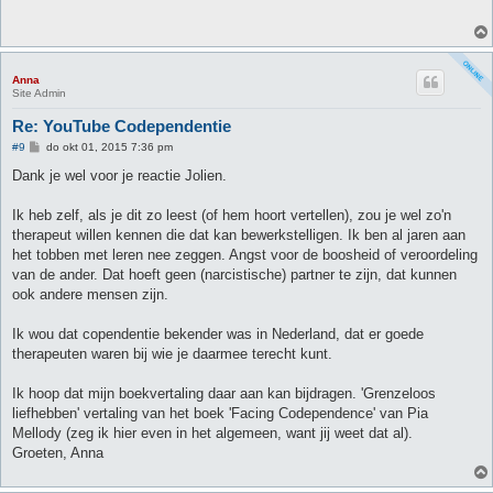
c
h
t
Anna
Site Admin
Re: YouTube Codependentie
B
#9
do okt 01, 2015 7:36 pm
e
r
Dank je wel voor je reactie Jolien.
i
c
h
Ik heb zelf, als je dit zo leest (of hem hoort vertellen), zou je wel zo'n
t
therapeut willen kennen die dat kan bewerkstelligen. Ik ben al jaren aan
het tobben met leren nee zeggen. Angst voor de boosheid of veroordeling
van de ander. Dat hoeft geen (narcistische) partner te zijn, dat kunnen
ook andere mensen zijn.
Ik wou dat copendentie bekender was in Nederland, dat er goede
therapeuten waren bij wie je daarmee terecht kunt.
Ik hoop dat mijn boekvertaling daar aan kan bijdragen. 'Grenzeloos
liefhebben' vertaling van het boek 'Facing Codependence' van Pia
Mellody (zeg ik hier even in het algemeen, want jij weet dat al).
Groeten, Anna