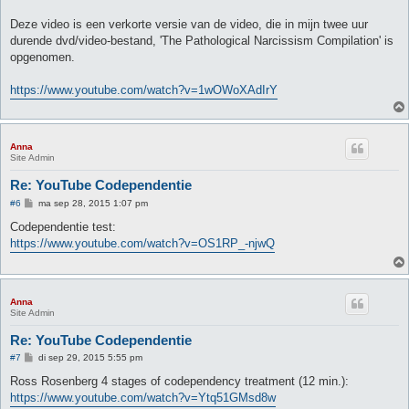
Deze video is een verkorte versie van de video, die in mijn twee uur
durende dvd/video-bestand, 'The Pathological Narcissism Compilation' is
opgenomen.
https://www.youtube.com/watch?v=1wOWoXAdIrY
Anna
Site Admin
Re: YouTube Codependentie
B
#6
ma sep 28, 2015 1:07 pm
e
r
Codependentie test:
i
https://www.youtube.com/watch?v=OS1RP_-njwQ
c
h
t
Anna
Site Admin
Re: YouTube Codependentie
B
#7
di sep 29, 2015 5:55 pm
e
r
Ross Rosenberg 4 stages of codependency treatment (12 min.):
i
https://www.youtube.com/watch?v=Ytq51GMsd8w
c