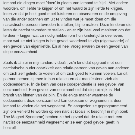
iemand die dingen moet 'doen' in plaats van iemand te 'zijn'. Met andere
woorden, om liefde te krijgen of om het waard te zijn liefde te krijgen,
leren ze dat je heel goed moet luisteren en observeren en de omgeving
van die ander scannen om uit te vinden wat je moet doen om die
narcistische persoon tevreden te stellen, blij te maken. Deze kinderen die
leren de narcist tevreden te stellen - en er zijn heel veel manieren om dat
te doen - krijgen wat ze nodig hebben om hun kindertijd te overleven,
maar wat ze niet krijgen is het gevoel waardevol te zijn (eigenwaarde) of
een gevoel van eigenliefde. En al heel vroeg ervaren ze een gevoel van
diepe eenzaamheid.
Zoals ik al zei in mijn andere video's, zo'n kind dat opgroeit met een
narcistische ouder ontwikkelt een relatie-patroon van geven aan anderen
om zich zelf geliefd te voelen of om zich goed te kunnen voelen. En dit
patroon nemen zij mee in hun relaties en dat manifesteert zich als
codependentie. In de kern van deze codependentie is een gevoel van
eenzaamheid. Een gevoel van eenzaamheid dat diep pijnlijk is. Het
brandt van binnen van de pijn. En de enige manier waarmee de
codependent deze eenzaamheid kan oplossen of wegnemen is door
iemand te vinden die het wegneemt. En aangezien ze geprogrammeerd
zijn om verliefd te worden op een narcist (zoals ik beschrijf in mijn boek
The Magnet Syndrome) hebben ze het gevoel dat de relatie met een
narcist de eenzaamheid wegneemt en ze een goed gevoel geeft in
henzelf.