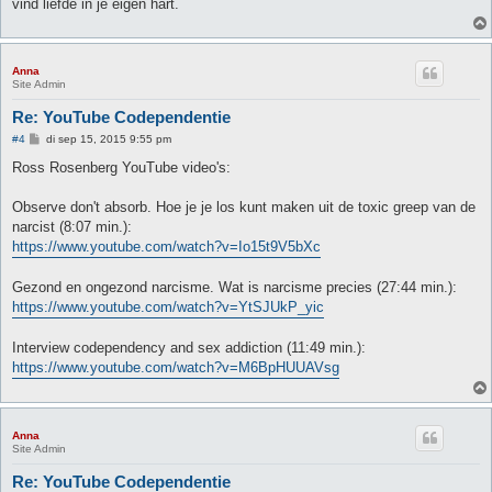
vind liefde in je eigen hart.
Anna
Site Admin
Re: YouTube Codependentie
B
#4
di sep 15, 2015 9:55 pm
e
r
Ross Rosenberg YouTube video's:
i
c
h
Observe don't absorb. Hoe je je los kunt maken uit de toxic greep van de
t
narcist (8:07 min.):
https://www.youtube.com/watch?v=Io15t9V5bXc
Gezond en ongezond narcisme. Wat is narcisme precies (27:44 min.):
https://www.youtube.com/watch?v=YtSJUkP_yic
Interview codependency and sex addiction (11:49 min.):
https://www.youtube.com/watch?v=M6BpHUUAVsg
Anna
Site Admin
Re: YouTube Codependentie