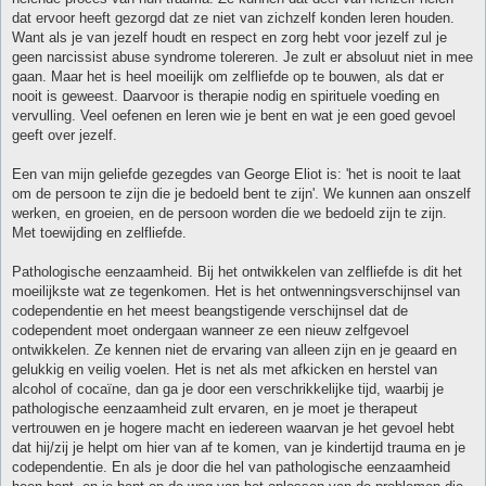
dat ervoor heeft gezorgd dat ze niet van zichzelf konden leren houden.
Want als je van jezelf houdt en respect en zorg hebt voor jezelf zul je
geen narcissist abuse syndrome tolereren. Je zult er absoluut niet in mee
gaan. Maar het is heel moeilijk om zelfliefde op te bouwen, als dat er
nooit is geweest. Daarvoor is therapie nodig en spirituele voeding en
vervulling. Veel oefenen en leren wie je bent en wat je een goed gevoel
geeft over jezelf.
Een van mijn geliefde gezegdes van George Eliot is: 'het is nooit te laat
om de persoon te zijn die je bedoeld bent te zijn'. We kunnen aan onszelf
werken, en groeien, en de persoon worden die we bedoeld zijn te zijn.
Met toewijding en zelfliefde.
Pathologische eenzaamheid. Bij het ontwikkelen van zelfliefde is dit het
moeilijkste wat ze tegenkomen. Het is het ontwenningsverschijnsel van
codependentie en het meest beangstigende verschijnsel dat de
codependent moet ondergaan wanneer ze een nieuw zelfgevoel
ontwikkelen. Ze kennen niet de ervaring van alleen zijn en je geaard en
gelukkig en veilig voelen. Het is net als met afkicken en herstel van
alcohol of cocaïne, dan ga je door een verschrikkelijke tijd, waarbij je
pathologische eenzaamheid zult ervaren, en je moet je therapeut
vertrouwen en je hogere macht en iedereen waarvan je het gevoel hebt
dat hij/zij je helpt om hier van af te komen, van je kindertijd trauma en je
codependentie. En als je door die hel van pathologische eenzaamheid