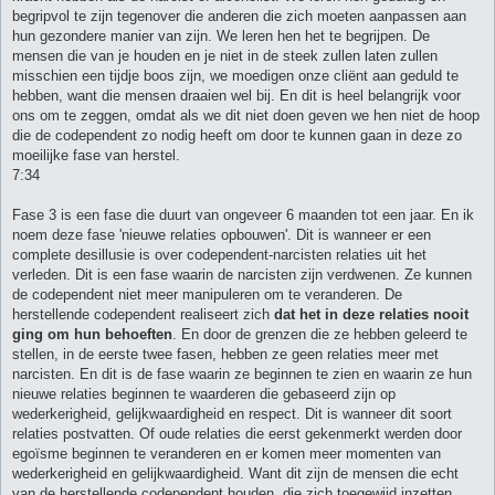
begripvol te zijn tegenover die anderen die zich moeten aanpassen aan
hun gezondere manier van zijn. We leren hen het te begrijpen. De
mensen die van je houden en je niet in de steek zullen laten zullen
misschien een tijdje boos zijn, we moedigen onze cliënt aan geduld te
hebben, want die mensen draaien wel bij. En dit is heel belangrijk voor
ons om te zeggen, omdat als we dit niet doen geven we hen niet de hoop
die de codependent zo nodig heeft om door te kunnen gaan in deze zo
moeilijke fase van herstel.
7:34
Fase 3 is een fase die duurt van ongeveer 6 maanden tot een jaar. En ik
noem deze fase 'nieuwe relaties opbouwen'. Dit is wanneer er een
complete desillusie is over codependent-narcisten relaties uit het
verleden. Dit is een fase waarin de narcisten zijn verdwenen. Ze kunnen
de codependent niet meer manipuleren om te veranderen. De
herstellende codependent realiseert zich
dat het in deze relaties nooit
ging om hun behoeften
. En door de grenzen die ze hebben geleerd te
stellen, in de eerste twee fasen, hebben ze geen relaties meer met
narcisten. En dit is de fase waarin ze beginnen te zien en waarin ze hun
nieuwe relaties beginnen te waarderen die gebaseerd zijn op
wederkerigheid, gelijkwaardigheid en respect. Dit is wanneer dit soort
relaties postvatten. Of oude relaties die eerst gekenmerkt werden door
egoïsme beginnen te veranderen en er komen meer momenten van
wederkerigheid en gelijkwaardigheid. Want dit zijn de mensen die echt
van de herstellende codependent houden, die zich toegewijd inzetten