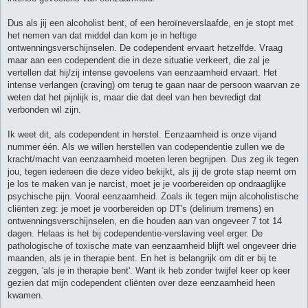
Dus als jij een alcoholist bent, of een heroïneverslaafde, en je stopt met
het nemen van dat middel dan kom je in heftige
ontwenningsverschijnselen. De codependent ervaart hetzelfde. Vraag
maar aan een codependent die in deze situatie verkeert, die zal je
vertellen dat hij/zij intense gevoelens van eenzaamheid ervaart. Het
intense verlangen (craving) om terug te gaan naar de persoon waarvan ze
weten dat het pijnlijk is, maar die dat deel van hen bevredigt dat
verbonden wil zijn.
Ik weet dit, als codependent in herstel. Eenzaamheid is onze vijand
nummer één. Als we willen herstellen van codependentie zullen we de
kracht/macht van eenzaamheid moeten leren begrijpen. Dus zeg ik tegen
jou, tegen iedereen die deze video bekijkt, als jij de grote stap neemt om
je los te maken van je narcist, moet je je voorbereiden op ondraaglijke
psychische pijn. Vooral eenzaamheid. Zoals ik tegen mijn alcoholistische
cliënten zeg: je moet je voorbereiden op DT's (delirium tremens) en
ontwenningsverschijnselen, en die houden aan van ongeveer 7 tot 14
dagen. Helaas is het bij codependentie-verslaving veel erger. De
pathologische of toxische mate van eenzaamheid blijft wel ongeveer drie
maanden, als je in therapie bent. En het is belangrijk om dit er bij te
zeggen, 'als je in therapie bent'. Want ik heb zonder twijfel keer op keer
gezien dat mijn codependent cliënten over deze eenzaamheid heen
kwamen.