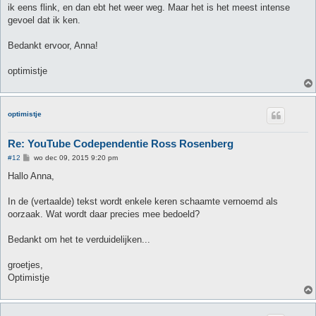
ik eens flink, en dan ebt het weer weg. Maar het is het meest intense
gevoel dat ik ken.
Bedankt ervoor, Anna!
optimistje
optimistje
Re: YouTube Codependentie Ross Rosenberg
B
#12
wo dec 09, 2015 9:20 pm
e
r
Hallo Anna,
i
c
h
In de (vertaalde) tekst wordt enkele keren schaamte vernoemd als
t
oorzaak. Wat wordt daar precies mee bedoeld?
Bedankt om het te verduidelijken...
groetjes,
Optimistje