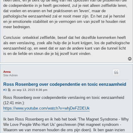
heen bent, en je bent op de weg van het oplossen van de problemen die
de codependentie in je heeft gecreëerd, zul je niet alleen zelfliefde leren,
dat voelen en ervaren en het praktiseren en 'leven', maar de
pathologische eenzaamheid zal er nooit meer zijn. En het zal je herstel
en je emotionele stabiliteit en je vermogen om van jezelf te houden niet
meer bedreigen.
Conclusie: ontwikkel zelfliefde, besef dat het dezelfde kenmerken heeft
als een verslaving, zoek alle hulp die je kunt krijgen, los de pathologische
eenzaamheid op, en weet dat er aan de andere kant van die tunnel licht
is en de liefde en steun die je bij jezelf kunt vinden.
Anna
Site Admin
Ross Rosenberg over codependentie en toxic eenzaamheid
B
#3
zo sep 13, 2015 8:36 pm
e
r
Ross Rosenberg over codependentie verslaving en toxic eenzaamheid
i
(12:41 min.):
c
h
https://www.youtube.com/watch?v=whjDeFZDEUk
t
Ik ben Ross Rosenberg en ik heb het boek 'The Magnet Syndrome - Why
We Love People Who Hurt Us' geschreven (Het magneet syndroom -
Waarom we van mensen houden die ons pijn doen). Ik ben gaan inzien