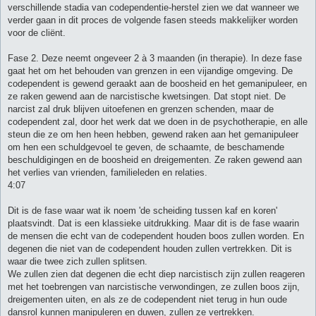
verschillende stadia van codependentie-herstel zien we dat wanneer we
verder gaan in dit proces de volgende fasen steeds makkelijker worden
voor de cliënt.
Fase 2. Deze neemt ongeveer 2 à 3 maanden (in therapie). In deze fase
gaat het om het behouden van grenzen in een vijandige omgeving. De
codependent is gewend geraakt aan de boosheid en het gemanipuleer, en
ze raken gewend aan de narcistische kwetsingen. Dat stopt niet. De
narcist zal druk blijven uitoefenen en grenzen schenden, maar de
codependent zal, door het werk dat we doen in de psychotherapie, en alle
steun die ze om hen heen hebben, gewend raken aan het gemanipuleer
om hen een schuldgevoel te geven, de schaamte, de beschamende
beschuldigingen en de boosheid en dreigementen. Ze raken gewend aan
het verlies van vrienden, familieleden en relaties.
4:07
Dit is de fase waar wat ik noem 'de scheiding tussen kaf en koren'
plaatsvindt. Dat is een klassieke uitdrukking. Maar dit is de fase waarin
de mensen die echt van de codependent houden boos zullen worden. En
degenen die niet van de codependent houden zullen vertrekken. Dit is
waar die twee zich zullen splitsen.
We zullen zien dat degenen die echt diep narcistisch zijn zullen reageren
met het toebrengen van narcistische verwondingen, ze zullen boos zijn,
dreigementen uiten, en als ze de codependent niet terug in hun oude
dansrol kunnen manipuleren en duwen, zullen ze vertrekken.