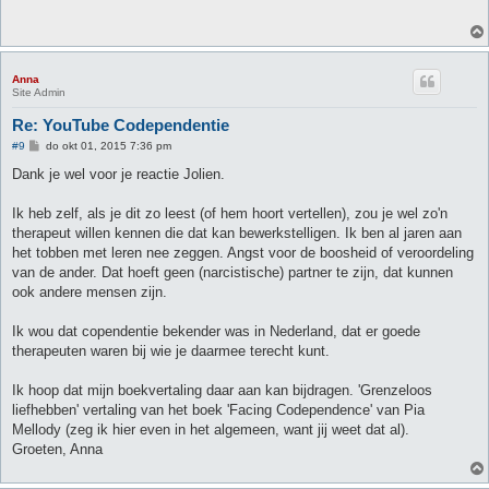
c
h
t
Anna
Site Admin
Re: YouTube Codependentie
B
#9
do okt 01, 2015 7:36 pm
e
r
Dank je wel voor je reactie Jolien.
i
c
h
Ik heb zelf, als je dit zo leest (of hem hoort vertellen), zou je wel zo'n
t
therapeut willen kennen die dat kan bewerkstelligen. Ik ben al jaren aan
het tobben met leren nee zeggen. Angst voor de boosheid of veroordeling
van de ander. Dat hoeft geen (narcistische) partner te zijn, dat kunnen
ook andere mensen zijn.
Ik wou dat copendentie bekender was in Nederland, dat er goede
therapeuten waren bij wie je daarmee terecht kunt.
Ik hoop dat mijn boekvertaling daar aan kan bijdragen. 'Grenzeloos
liefhebben' vertaling van het boek 'Facing Codependence' van Pia
Mellody (zeg ik hier even in het algemeen, want jij weet dat al).
Groeten, Anna