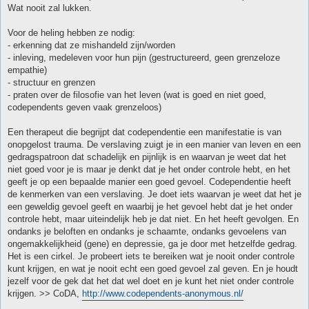
Wat nooit zal lukken.
Voor de heling hebben ze nodig:
- erkenning dat ze mishandeld zijn/worden
- inleving, medeleven voor hun pijn (gestructureerd, geen grenzeloze
empathie)
- structuur en grenzen
- praten over de filosofie van het leven (wat is goed en niet goed,
codependents geven vaak grenzeloos)
Een therapeut die begrijpt dat codependentie een manifestatie is van
onopgelost trauma. De verslaving zuigt je in een manier van leven en een
gedragspatroon dat schadelijk en pijnlijk is en waarvan je weet dat het
niet goed voor je is maar je denkt dat je het onder controle hebt, en het
geeft je op een bepaalde manier een goed gevoel. Codependentie heeft
de kenmerken van een verslaving. Je doet iets waarvan je weet dat het je
een geweldig gevoel geeft en waarbij je het gevoel hebt dat je het onder
controle hebt, maar uiteindelijk heb je dat niet. En het heeft gevolgen. En
ondanks je beloften en ondanks je schaamte, ondanks gevoelens van
ongemakkelijkheid (gene) en depressie, ga je door met hetzelfde gedrag.
Het is een cirkel. Je probeert iets te bereiken wat je nooit onder controle
kunt krijgen, en wat je nooit echt een goed gevoel zal geven. En je houdt
jezelf voor de gek dat het dat wel doet en je kunt het niet onder controle
krijgen. >> CoDA,
http://www.codependents-anonymous.nl/