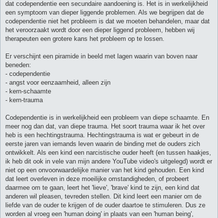
dat codependentie een secundaire aandoening is. Het is in werkelijkheid
een symptoom van dieper liggende problemen. Als we begrijpen dat de
codependentie niet het probleem is dat we moeten behandelen, maar dat
het veroorzaakt wordt door een dieper liggend probleem, hebben wij
therapeuten een grotere kans het probleem op te lossen.
Er verschijnt een piramide in beeld met lagen waarin van boven naar
beneden:
- codependentie
- angst voor eenzaamheid, alleen zijn
- kern-schaamte
- kern-trauma
Codependentie is in werkelijkheid een probleem van diepe schaamte. En
meer nog dan dat, van diepe trauma. Het soort trauma waar ik het over
heb is een hechtingstrauma. Hechtingstrauma is wat er gebeurt in de
eerste jaren van iemands leven waarin de binding met de ouders zich
ontwikkelt. Als een kind een narcistische ouder heeft (en tussen haakjes,
ik heb dit ook in vele van mijn andere YouTube video's uitgelegd) wordt er
niet op een onvoorwaardelijke manier van het kind gehouden. Een kind
dat leert overleven in deze moeilijke omstandigheden, of probeert
daarmee om te gaan, leert het 'lieve', 'brave' kind te zijn, een kind dat
anderen wil pleasen, tevreden stellen. Dit kind leert een manier om de
liefde van de ouder te krijgen of de ouder daartoe te stimuleren. Dus ze
worden al vroeg een 'human doing' in plaats van een 'human being',