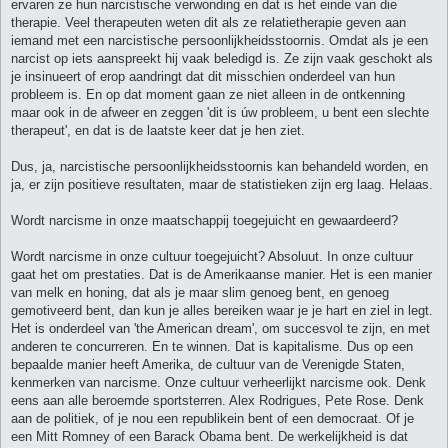
ervaren ze hun narcistische verwonding en dat is het einde van die
therapie. Veel therapeuten weten dit als ze relatietherapie geven aan
iemand met een narcistische persoonlijkheidsstoornis. Omdat als je een
narcist op iets aanspreekt hij vaak beledigd is. Ze zijn vaak geschokt als
je insinueert of erop aandringt dat dit misschien onderdeel van hun
probleem is. En op dat moment gaan ze niet alleen in de ontkenning
maar ook in de afweer en zeggen 'dit is úw probleem, u bent een slechte
therapeut', en dat is de laatste keer dat je hen ziet.
Dus, ja, narcistische persoonlijkheidsstoornis kan behandeld worden, en
ja, er zijn positieve resultaten, maar de statistieken zijn erg laag. Helaas.
Wordt narcisme in onze maatschappij toegejuicht en gewaardeerd?
Wordt narcisme in onze cultuur toegejuicht? Absoluut. In onze cultuur
gaat het om prestaties. Dat is de Amerikaanse manier. Het is een manier
van melk en honing, dat als je maar slim genoeg bent, en genoeg
gemotiveerd bent, dan kun je alles bereiken waar je je hart en ziel in legt.
Het is onderdeel van 'the American dream', om succesvol te zijn, en met
anderen te concurreren. En te winnen. Dat is kapitalisme. Dus op een
bepaalde manier heeft Amerika, de cultuur van de Verenigde Staten,
kenmerken van narcisme. Onze cultuur verheerlijkt narcisme ook. Denk
eens aan alle beroemde sportsterren. Alex Rodrigues, Pete Rose. Denk
aan de politiek, of je nou een republikein bent of een democraat. Of je
een Mitt Romney of een Barack Obama bent. De werkelijkheid is dat