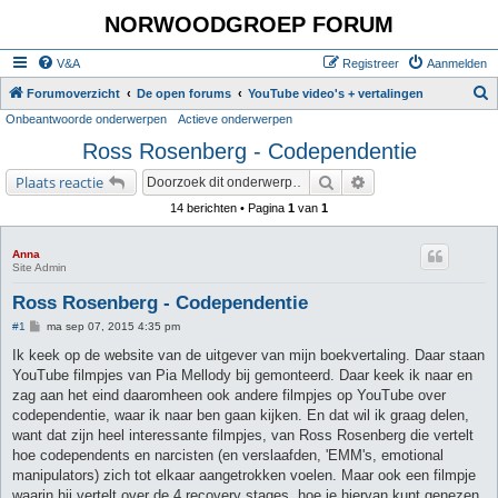
NORWOODGROEP FORUM
V&A
Registreer
Aanmelden
Z
Forumoverzicht
De open forums
YouTube video's + vertalingen
Onbeantwoorde onderwerpen
Actieve onderwerpen
o
Ross Rosenberg - Codependentie
e
k
Zoek
Uitgebreid zoeken
Plaats reactie
14 berichten • Pagina
1
van
1
Anna
Site Admin
Ross Rosenberg - Codependentie
B
#1
ma sep 07, 2015 4:35 pm
e
r
Ik keek op de website van de uitgever van mijn boekvertaling. Daar staan
i
YouTube filmpjes van Pia Mellody bij gemonteerd. Daar keek ik naar en
c
h
zag aan het eind daaromheen ook andere filmpjes op YouTube over
t
codependentie, waar ik naar ben gaan kijken. En dat wil ik graag delen,
want dat zijn heel interessante filmpjes, van Ross Rosenberg die vertelt
hoe codependents en narcisten (en verslaafden, 'EMM's, emotional
manipulators) zich tot elkaar aangetrokken voelen. Maar ook een filmpje
waarin hij vertelt over de 4 recovery stages, hoe je hiervan kunt genezen,