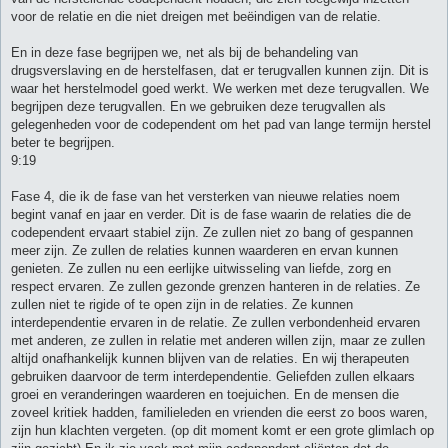
voor de relatie en die niet dreigen met beëindigen van de relatie.
En in deze fase begrijpen we, net als bij de behandeling van
drugsverslaving en de herstelfasen, dat er terugvallen kunnen zijn. Dit is
waar het herstelmodel goed werkt. We werken met deze terugvallen. We
begrijpen deze terugvallen. En we gebruiken deze terugvallen als
gelegenheden voor de codependent om het pad van lange termijn herstel
beter te begrijpen.
9:19
Fase 4, die ik de fase van het versterken van nieuwe relaties noem
begint vanaf en jaar en verder. Dit is de fase waarin de relaties die de
codependent ervaart stabiel zijn. Ze zullen niet zo bang of gespannen
meer zijn. Ze zullen de relaties kunnen waarderen en ervan kunnen
genieten. Ze zullen nu een eerlijke uitwisseling van liefde, zorg en
respect ervaren. Ze zullen gezonde grenzen hanteren in de relaties. Ze
zullen niet te rigide of te open zijn in de relaties. Ze kunnen
interdependentie ervaren in de relatie. Ze zullen verbondenheid ervaren
met anderen, ze zullen in relatie met anderen willen zijn, maar ze zullen
altijd onafhankelijk kunnen blijven van de relaties. En wij therapeuten
gebruiken daarvoor de term interdependentie. Geliefden zullen elkaars
groei en veranderingen waarderen en toejuichen. En de mensen die
zoveel kritiek hadden, familieleden en vrienden die eerst zo boos waren,
zijn hun klachten vergeten. (op dit moment komt er een grote glimlach op