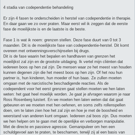
h
t
4 stadia van codependentie behandeling
Er zijn 4 fasen te onderscheiden in herstel van codependentie in therapie.
En daar gaan we zo over praten. Maar eerst wil ik zeggen dat de eerste
fase de moeilijkste is en de laatste is de beste.
Fase 1 is wat ik noem: grenzen stellen. Deze fase duurt van 0 tot 3
maanden. Dit is de moeilijkste fase van codependentie-herstel. Dit komt
overeen met ontwenningsverschijnselen bij drugs.
Dit is de fase waarin het bepalen en handhaven van grenzen het
moeilijkst zal zijn en de grootste uitdaging. Ik vertel mijn cliënten dat
iedereen boos op hen zal zijn. De mensen waar ze het meest van houden
kunnen degenen zijn die het meest boos op hen zijn. Of het nou hun
partner is, hun kinderen, hun moeder of hun baas. Ze zullen moeten
omgaan met de narcistische beschadigende reacties. Als de
codependent voor het eerst grenzen gaat stellen moeten we hen laten
weten: het gaat heel moeilijk worden. Je gaat je afvragen waarom je naar
Ross Rosenberg luistert. En we moeten hen laten weten dat dat gaat
gebeuren en we moeten met hen oefenen, en soms zelfs rollenspellen
doen, om te laten zien hoe het zal zijn en hoe je met de boosheid en
weerstand van anderen kunt omgaan. Iedereen zal boos zijn. Dus moeten
we hen helpen om te gaan met de openlijke en verborgen manipulatie.
Met de directe en passieve agressie. Gemanipuleer om hen een
schuldgevoel aan te praten, te beschamen, terwijl zij al een basis van