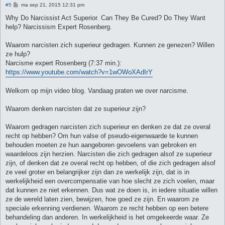
B
#5
ma sep 21, 2015 12:31 pm
e
r
Why Do Narcissist Act Superior. Can They Be Cured? Do They Want
i
help? Narcissism Expert Rosenberg.
c
h
t
Waarom narcisten zich superieur gedragen. Kunnen ze genezen? Willen
ze hulp?
Narcisme expert Rosenberg (7:37 min.):
https://www.youtube.com/watch?v=1wOWoXAdIrY
Welkom op mijn video blog. Vandaag praten we over narcisme.
Waarom denken narcisten dat ze superieur zijn?
Waarom gedragen narcisten zich superieur en denken ze dat ze overal
recht op hebben? Om hun valse of pseudo-eigenwaarde te kunnen
behouden moeten ze hun aangeboren gevoelens van gebroken en
waardeloos zijn herzien. Narcisten die zich gedragen alsof ze superieur
zijn, of denken dat ze overal recht op hebben, of die zich gedragen alsof
ze veel groter en belangrijker zijn dan ze werkelijk zijn, dat is in
werkelijkheid een overcompensatie van hoe slecht ze zich voelen, maar
dat kunnen ze niet erkennen. Dus wat ze doen is, in iedere situatie willen
ze de wereld laten zien, bewijzen, hoe goed ze zijn. En waarom ze
speciale erkenning verdienen. Waarom ze recht hebben op een betere
behandeling dan anderen. In werkelijkheid is het omgekeerde waar. Ze