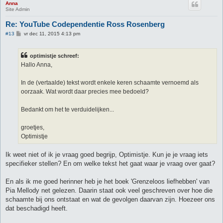
Anna
Site Admin
Re: YouTube Codependentie Ross Rosenberg
B
#13
vr dec 11, 2015 4:13 pm
e
r
i
optimistje schreef:
c
h
Hallo Anna,
t
In de (vertaalde) tekst wordt enkele keren schaamte vernoemd als
oorzaak. Wat wordt daar precies mee bedoeld?
Bedankt om het te verduidelijken...
groetjes,
Optimistje
Ik weet niet of ik je vraag goed begrijp, Optimistje. Kun je je vraag iets
specifieker stellen? En om welke tekst het gaat waar je vraag over gaat?
En als ik me goed herinner heb je het boek 'Grenzeloos liefhebben' van
Pia Mellody net gelezen. Daarin staat ook veel geschreven over hoe die
schaamte bij ons ontstaat en wat de gevolgen daarvan zijn. Hoezeer ons
dat beschadigd heeft.