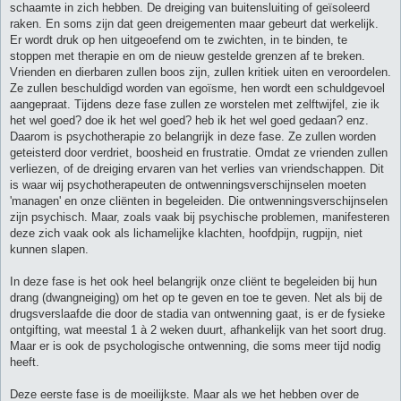
schaamte in zich hebben. De dreiging van buitensluiting of geïsoleerd
raken. En soms zijn dat geen dreigementen maar gebeurt dat werkelijk.
Er wordt druk op hen uitgeoefend om te zwichten, in te binden, te
stoppen met therapie en om de nieuw gestelde grenzen af te breken.
Vrienden en dierbaren zullen boos zijn, zullen kritiek uiten en veroordelen.
Ze zullen beschuldigd worden van egoïsme, hen wordt een schuldgevoel
aangepraat. Tijdens deze fase zullen ze worstelen met zelftwijfel, zie ik
het wel goed? doe ik het wel goed? heb ik het wel goed gedaan? enz.
Daarom is psychotherapie zo belangrijk in deze fase. Ze zullen worden
geteisterd door verdriet, boosheid en frustratie. Omdat ze vrienden zullen
verliezen, of de dreiging ervaren van het verlies van vriendschappen. Dit
is waar wij psychotherapeuten de ontwenningsverschijnselen moeten
'managen' en onze cliënten in begeleiden. Die ontwenningsverschijnselen
zijn psychisch. Maar, zoals vaak bij psychische problemen, manifesteren
deze zich vaak ook als lichamelijke klachten, hoofdpijn, rugpijn, niet
kunnen slapen.
In deze fase is het ook heel belangrijk onze cliënt te begeleiden bij hun
drang (dwangneiging) om het op te geven en toe te geven. Net als bij de
drugsverslaafde die door de stadia van ontwenning gaat, is er de fysieke
ontgifting, wat meestal 1 à 2 weken duurt, afhankelijk van het soort drug.
Maar er is ook de psychologische ontwenning, die soms meer tijd nodig
heeft.
Deze eerste fase is de moeilijkste. Maar als we het hebben over de