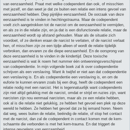
van eenzaamheid. Praat met welke codependent dan ook, of misschien
met jezelf, en dan weet je dat ze buiten een relatie een intens gevoel van
eenzaamheid hebben. Diep pijnlijke eenzaamheid. De oorzaak van deze
eenzaamheid is te vinden in hechtingstrauma. Maar de codependent
voelt zich aangetrokken tot de narcist om de eenzaamheid te vermijden,
en als ze in die relatie zijn, en ja dat is een disfunctionele relatie, maar de
eenzaamheid wordt op afstand gehouden. Maar als de situatie zich
voordoet, of ze denken eraan de narcist te verlaten, of de narcist verlaat
hen, of misschien zijn ze een tijdje alleen of wordt de relatie tijdelijk
verbroken, dan ervaren ze die diepe eenzaamheid. En de oorsprong van
deze eenzaamheid is te vinden in de kindertijd. Deze toxische
eenzaamheid is wat ik noem het nummer één ontwenningsverschijnsel
van codependentie. In mijn volgende boek zal ik over codependentie
schrijven als een verslaving. Want ik twijfel er niet aan dat codependentie
een verslaving is. En als codependentie een verslaving is, en om de
euforie te kunnen ervaren zoals bij een drug, heeft de codependent een
relatie nodig met een narcist. Het is tegennatuurlijk want codependents
zijn niet altijd gelukkig met de narcist, omdat er strijd en ruzies zijn, want
narcisten zijn nou eenmaal narcisten, maar als ze een relatie hebben,
ook al is die relatie niet gelukkig, ze hebben het gevoel een plek op deze
wereld te hebben. Ze hebben het gevoel dat ze bij iemand horen. Neem
dat weg, wees buiten de relatie, beëindig de relatie, of stop het contact
met de narcist, dan zal de codependent in contact komen met de kern-
schaamte die verbonden is met het kern-trauma. En dat triggert de
intense gevoelens van eenzaamheid.