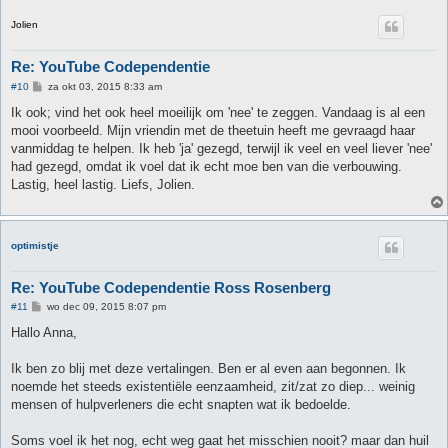
Jolien
Re: YouTube Codependentie
B
#10
za okt 03, 2015 8:33 am
e
r
Ik ook; vind het ook heel moeilijk om 'nee' te zeggen. Vandaag is al een
i
mooi voorbeeld. Mijn vriendin met de theetuin heeft me gevraagd haar
c
h
vanmiddag te helpen. Ik heb 'ja' gezegd, terwijl ik veel en veel liever 'nee'
t
had gezegd, omdat ik voel dat ik echt moe ben van die verbouwing.
Lastig, heel lastig. Liefs, Jolien.
optimistje
Re: YouTube Codependentie Ross Rosenberg
B
#11
wo dec 09, 2015 8:07 pm
e
r
Hallo Anna,
i
c
h
Ik ben zo blij met deze vertalingen. Ben er al even aan begonnen. Ik
t
noemde het steeds existentiële eenzaamheid, zit/zat zo diep... weinig
mensen of hulpverleners die echt snapten wat ik bedoelde.
Soms voel ik het nog, echt weg gaat het misschien nooit? maar dan huil