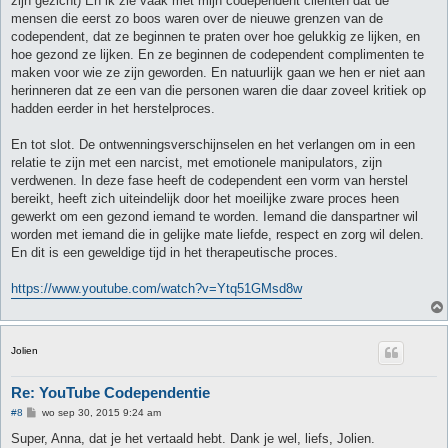
zijn gezicht) En ik zie vaak met mijn codependent cliënten dat de
mensen die eerst zo boos waren over de nieuwe grenzen van de
codependent, dat ze beginnen te praten over hoe gelukkig ze lijken, en
hoe gezond ze lijken. En ze beginnen de codependent complimenten te
maken voor wie ze zijn geworden. En natuurlijk gaan we hen er niet aan
herinneren dat ze een van die personen waren die daar zoveel kritiek op
hadden eerder in het herstelproces.
En tot slot. De ontwenningsverschijnselen en het verlangen om in een
relatie te zijn met een narcist, met emotionele manipulators, zijn
verdwenen. In deze fase heeft de codependent een vorm van herstel
bereikt, heeft zich uiteindelijk door het moeilijke zware proces heen
gewerkt om een gezond iemand te worden. Iemand die danspartner wil
worden met iemand die in gelijke mate liefde, respect en zorg wil delen.
En dit is een geweldige tijd in het therapeutische proces.
https://www.youtube.com/watch?v=Ytq51GMsd8w
Jolien
Re: YouTube Codependentie
B
#8
wo sep 30, 2015 9:24 am
e
r
Super, Anna, dat je het vertaald hebt. Dank je wel, liefs, Jolien.
i