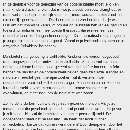
In de therapie voor de genezing van de codependentie moet je kijken
naar kindertijd trauma, want dat is wat je steeds opnieuw dwingt dat te
doen wat schadelijk en pijnlijk voor je is, maar waarvan je denkt dat het
uiteindelijk goed voor je is. Dat is de ervaring van het kind dat je was.
Dus om dat proces te keren, of om dat op te lossen heb je veel geduld en
toewijding nodig en een heel goede therapeut, die je meeneemt in
onderdrukte en verdrongen herinneringen. Die traumatische ervaringen in
je jeugd zijn opgeslagen in je geest. Vooral in je lymbische syteem en je
amygdala (primitieve hersenen).
De sleutel naar genezing is zelfliefde. Kinderen die worden opgevoed
door toegewijde ouders ontwikkelen zelfliefde. Mensen met narcissist
abuse syndrome hebben nooit geleerd van zichzelf te houden. In feite
hebben de narcist én de codependent beiden geen zelfliefde. Aangezien
narcisten meestal geen therapie zoeken, wil ik vertellen hoe
codependents voor zichzelf kunnen zorgen, kunnen helen, en kunnen
leren de kracht te voelen om de narcissist abuse syndrome te
overwinnen, en meer nog, om de narcist te weerstaan.
Zelfliefde is de kern van alle psychisch gezonde mensen. Als je zo
iemand bent die psychisch gezond is, zul je niet eens weten dat je van
jezelf houdt. Het zal de basiskern zijn van je persoonlijkheid. De
codependent heeft dat helaas niet. Die heeft dat nooit kunnen
ontwikkelen. Hoe ze dat kunnen veranderen? Door therapie en door het
helende proces van hun trauma. Ze kunnen dat deel van henzelf helen