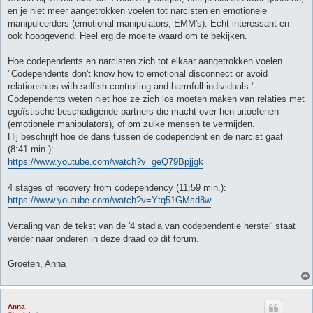
en je niet meer aangetrokken voelen tot narcisten en emotionele
manipuleerders (emotional manipulators, EMM's). Echt interessant en
ook hoopgevend. Heel erg de moeite waard om te bekijken.
Hoe codependents en narcisten zich tot elkaar aangetrokken voelen.
"Codependents don't know how to emotional disconnect or avoid
relationships with selfish controlling and harmfull individuals."
Codependents weten niet hoe ze zich los moeten maken van relaties met
egoïstische beschadigende partners die macht over hen uitoefenen
(emotionele manipulators), of om zulke mensen te vermijden.
Hij beschrijft hoe de dans tussen de codependent en de narcist gaat
(8:41 min.):
https://www.youtube.com/watch?v=geQ79Bpjjgk
4 stages of recovery from codependency (11:59 min.):
https://www.youtube.com/watch?v=Ytq51GMsd8w
Vertaling van de tekst van de '4 stadia van codependentie herstel' staat
verder naar onderen in deze draad op dit forum.
Groeten, Anna
Anna