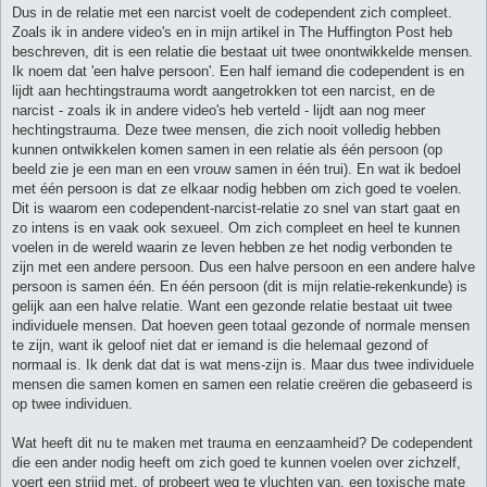
Dus in de relatie met een narcist voelt de codependent zich compleet.
Zoals ik in andere video's en in mijn artikel in The Huffington Post heb
beschreven, dit is een relatie die bestaat uit twee onontwikkelde mensen.
Ik noem dat 'een halve persoon'. Een half iemand die codependent is en
lijdt aan hechtingstrauma wordt aangetrokken tot een narcist, en de
narcist - zoals ik in andere video's heb verteld - lijdt aan nog meer
hechtingstrauma. Deze twee mensen, die zich nooit volledig hebben
kunnen ontwikkelen komen samen in een relatie als één persoon (op
beeld zie je een man en een vrouw samen in één trui). En wat ik bedoel
met één persoon is dat ze elkaar nodig hebben om zich goed te voelen.
Dit is waarom een codependent-narcist-relatie zo snel van start gaat en
zo intens is en vaak ook sexueel. Om zich compleet en heel te kunnen
voelen in de wereld waarin ze leven hebben ze het nodig verbonden te
zijn met een andere persoon. Dus een halve persoon en een andere halve
persoon is samen één. En één persoon (dit is mijn relatie-rekenkunde) is
gelijk aan een halve relatie. Want een gezonde relatie bestaat uit twee
individuele mensen. Dat hoeven geen totaal gezonde of normale mensen
te zijn, want ik geloof niet dat er iemand is die helemaal gezond of
normaal is. Ik denk dat dat is wat mens-zijn is. Maar dus twee individuele
mensen die samen komen en samen een relatie creëren die gebaseerd is
op twee individuen.
Wat heeft dit nu te maken met trauma en eenzaamheid? De codependent
die een ander nodig heeft om zich goed te kunnen voelen over zichzelf,
voert een strijd met, of probeert weg te vluchten van, een toxische mate