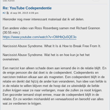
Site Admin
Re: YouTube Codependentie
B
#2
di sep 08, 2015 4:09 pm
e
r
Hieronder nog meer interessant materiaal dat ik wil delen.
i
c
h
Een andere video van Ross Rosenberg samen met Richard Grannon
t
(30:55 min.):
https://www.youtube.com/watch?v=OMHbQu5QE3o
Narcissist Abuse Syndrome. What It Is & How to Break Free From It.
Narcissist Abuse Syndrome. Wat het is en hoe kun je het het
overwinnen.
Een narcist kan alleen schade doen aan iemand die in de relatie blijft. En
de enige persoon die dat doet is de codependent. Codependents en
narcisten trekken elkaar aan als magneten. Een codependent blijft in de
relatie en denkt dat hij/zij de ander kan veranderen, hun idee van liefde is
in de relatie te willen blijven met de hoop dat ze uiteindelijk de liefde
zullen krijgen waar ze naar verlangen, maar die zullen ze nooit krijgen.
Een gezonder iemand stopt ermee, maar de codependent blijft in de
relatie. En ze worden mishandeld en verwaarloosd en beroofd van alles
wat ze verdienen te krijgen.