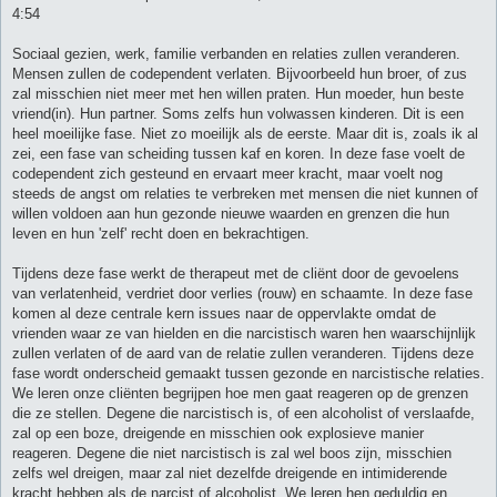
4:54
Sociaal gezien, werk, familie verbanden en relaties zullen veranderen.
Mensen zullen de codependent verlaten. Bijvoorbeeld hun broer, of zus
zal misschien niet meer met hen willen praten. Hun moeder, hun beste
vriend(in). Hun partner. Soms zelfs hun volwassen kinderen. Dit is een
heel moeilijke fase. Niet zo moeilijk als de eerste. Maar dit is, zoals ik al
zei, een fase van scheiding tussen kaf en koren. In deze fase voelt de
codependent zich gesteund en ervaart meer kracht, maar voelt nog
steeds de angst om relaties te verbreken met mensen die niet kunnen of
willen voldoen aan hun gezonde nieuwe waarden en grenzen die hun
leven en hun 'zelf' recht doen en bekrachtigen.
Tijdens deze fase werkt de therapeut met de cliënt door de gevoelens
van verlatenheid, verdriet door verlies (rouw) en schaamte. In deze fase
komen al deze centrale kern issues naar de oppervlakte omdat de
vrienden waar ze van hielden en die narcistisch waren hen waarschijnlijk
zullen verlaten of de aard van de relatie zullen veranderen. Tijdens deze
fase wordt onderscheid gemaakt tussen gezonde en narcistische relaties.
We leren onze cliënten begrijpen hoe men gaat reageren op de grenzen
die ze stellen. Degene die narcistisch is, of een alcoholist of verslaafde,
zal op een boze, dreigende en misschien ook explosieve manier
reageren. Degene die niet narcistisch is zal wel boos zijn, misschien
zelfs wel dreigen, maar zal niet dezelfde dreigende en intimiderende
kracht hebben als de narcist of alcoholist. We leren hen geduldig en