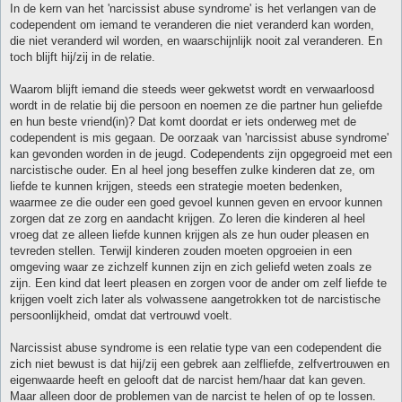
In de kern van het 'narcissist abuse syndrome' is het verlangen van de
codependent om iemand te veranderen die niet veranderd kan worden,
die niet veranderd wil worden, en waarschijnlijk nooit zal veranderen. En
toch blijft hij/zij in de relatie.
Waarom blijft iemand die steeds weer gekwetst wordt en verwaarloosd
wordt in de relatie bij die persoon en noemen ze die partner hun geliefde
en hun beste vriend(in)? Dat komt doordat er iets onderweg met de
codependent is mis gegaan. De oorzaak van 'narcissist abuse syndrome'
kan gevonden worden in de jeugd. Codependents zijn opgegroeid met een
narcistische ouder. En al heel jong beseffen zulke kinderen dat ze, om
liefde te kunnen krijgen, steeds een strategie moeten bedenken,
waarmee ze die ouder een goed gevoel kunnen geven en ervoor kunnen
zorgen dat ze zorg en aandacht krijgen. Zo leren die kinderen al heel
vroeg dat ze alleen liefde kunnen krijgen als ze hun ouder pleasen en
tevreden stellen. Terwijl kinderen zouden moeten opgroeien in een
omgeving waar ze zichzelf kunnen zijn en zich geliefd weten zoals ze
zijn. Een kind dat leert pleasen en zorgen voor de ander om zelf liefde te
krijgen voelt zich later als volwassene aangetrokken tot de narcistische
persoonlijkheid, omdat dat vertrouwd voelt.
Narcissist abuse syndrome is een relatie type van een codependent die
zich niet bewust is dat hij/zij een gebrek aan zelfliefde, zelfvertrouwen en
eigenwaarde heeft en gelooft dat de narcist hem/haar dat kan geven.
Maar alleen door de problemen van de narcist te helen of op te lossen.