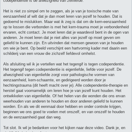
codependentie is de afwezigheid van zelfliefde.
Het is niet zo simpel om te zeggen, als je van je toxische mate van
eenzaamheid af wilt dat je dan moet leren van jezelf te houden. Dat is
gedoemd te mislukken. Maar wat ik zeg is dat om de kern-eenzaamheid
op te lossen die verbonden is met het kern-trauma moet je verbondenheid
ervaren, echt contact. Je moet leren dat je waardevol bent in de ogen van
anderen. Je moet leren dat je niet alles van jezelf op moet geven om
geliefd te kunnen zijn. En uitvinden dat mensen gewoon van je houden
om wie je bent. Op beeld verschijnt een hartvormig kader met daarin een
schilderij van een vrouw die zichzelf liefdevol omhelst.
Als afsluiting wil ik je vertellen wat het tegengif is tegen codependentie.
Het tegengif tegen codependentie is eigenliefde, liefde voor jezelf. De
afwezigheid van eigenliefde zorgt voor pathologische vormen van
eenzaamheid, kern-schaamte, en gedirigeerd worden door je
hechtingstrauma (dit heeft macht over je). Alle codependentie-therapie en
herstel gaat voornamelijk om leren hoe je van jezelf kunt houden. Het
ontwikkelen van eigenliefde. Of het helen van die wonden die ons ervan
weerhouden van anderen te houden en door anderen geliefd te kunnen
worden. En als we dit eenmaal door hebben en onder controle krijgen,
beginnen we ons goed te voelen met onszelf, en van onszelf te houden
en de eenzaamheid gaat dan weg.
Tot slot. Ik wil je bedanken voor het kijken naar deze video. Dank je, en