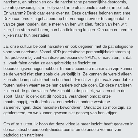
narcisme, en misschien ook de narcistische persoonlijkheidsstoornis,
alomtegenwoordig is, in Hollywood, in professionele sporten, in politiek.
En waarom? Denk daar eens over na. Deze carrières belonen narcisme.
Deze carrières zijn gebaseerd op het vermogen ervoor te zorgen dat je
van ze gaat houden, dat je meer van hen wilt zien, foto's van hen wilt
zien, hun stem wilt horen, hun handtekening krijgen. Om uren en uren te
kijken naar hun prestaties.
Ja, onze cultuur beloont narcisten en ook degenen met de pathologische
vorm van narcisme. Vooral NPD (narcistische persoonlijkheidsstoornis).
Het probleem bij veel van deze professionele NPD's, of narcisten, is dat
zij vaak falen omdat ze een gebrekkig zelfinzicht en
beoordelingsvermogen hebben. In hun superieure manier van zijn kunnen
ze de wereld niet zien zoals die werkelijk is. Ze kunnen de wereld alleen
zien als de impact die het op hen heeft. En dat zorgt er vaak voor dat ze
fouten maken waarmee ze hun carrière schade doen. En deze narcisten
zullen uit de gratie vallen. We zien dit in de politiek, we zien dit in de
sport. Maar, ik denk dat dit nooit zal veranderen omdat onze
maatschappij, en ik denk ook een heleboel andere westerse
samenlevingen, deze narcisten bewonderen. Omdat ze zo mooi zijn, zo
getalenteerd, en we kunnen gewoon niet genoeg van hen krijgen.
Om af te sluiten. Ik hoop dat deze video je meer inzicht heeft gegeven in
de narcistische persoonlijkheidsstoornis en de andere vormen van
pathologisch narcisme.