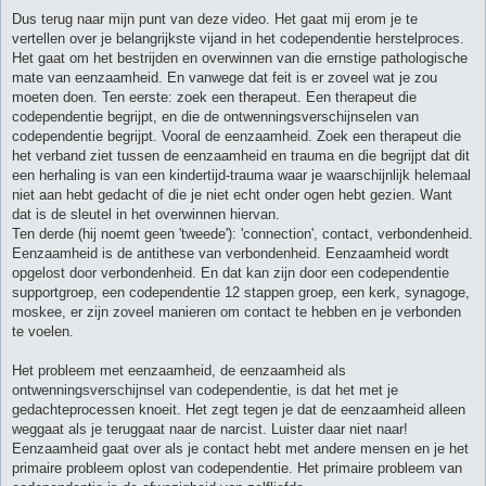
Dus terug naar mijn punt van deze video. Het gaat mij erom je te
vertellen over je belangrijkste vijand in het codependentie herstelproces.
Het gaat om het bestrijden en overwinnen van die ernstige pathologische
mate van eenzaamheid. En vanwege dat feit is er zoveel wat je zou
moeten doen. Ten eerste: zoek een therapeut. Een therapeut die
codependentie begrijpt, en die de ontwenningsverschijnselen van
codependentie begrijpt. Vooral de eenzaamheid. Zoek een therapeut die
het verband ziet tussen de eenzaamheid en trauma en die begrijpt dat dit
een herhaling is van een kindertijd-trauma waar je waarschijnlijk helemaal
niet aan hebt gedacht of die je niet echt onder ogen hebt gezien. Want
dat is de sleutel in het overwinnen hiervan.
Ten derde (hij noemt geen 'tweede'): 'connection', contact, verbondenheid.
Eenzaamheid is de antithese van verbondenheid. Eenzaamheid wordt
opgelost door verbondenheid. En dat kan zijn door een codependentie
supportgroep, een codependentie 12 stappen groep, een kerk, synagoge,
moskee, er zijn zoveel manieren om contact te hebben en je verbonden
te voelen.
Het probleem met eenzaamheid, de eenzaamheid als
ontwenningsverschijnsel van codependentie, is dat het met je
gedachteprocessen knoeit. Het zegt tegen je dat de eenzaamheid alleen
weggaat als je teruggaat naar de narcist. Luister daar niet naar!
Eenzaamheid gaat over als je contact hebt met andere mensen en je het
primaire probleem oplost van codependentie. Het primaire probleem van