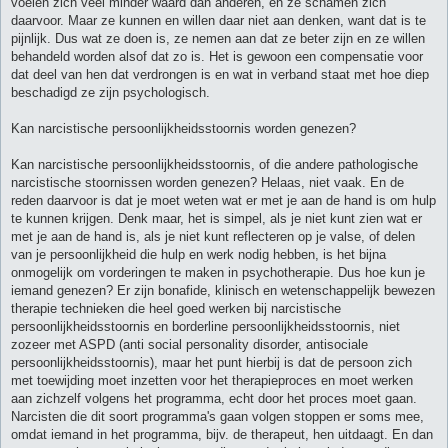
voelen zich veel minder waard dan anderen, en ze schamen zich
daarvoor. Maar ze kunnen en willen daar niet aan denken, want dat is te
pijnlijk. Dus wat ze doen is, ze nemen aan dat ze beter zijn en ze willen
behandeld worden alsof dat zo is. Het is gewoon een compensatie voor
dat deel van hen dat verdrongen is en wat in verband staat met hoe diep
beschadigd ze zijn psychologisch.
Kan narcistische persoonlijkheidsstoornis worden genezen?
Kan narcistische persoonlijkheidsstoornis, of die andere pathologische
narcistische stoornissen worden genezen? Helaas, niet vaak. En de
reden daarvoor is dat je moet weten wat er met je aan de hand is om hulp
te kunnen krijgen. Denk maar, het is simpel, als je niet kunt zien wat er
met je aan de hand is, als je niet kunt reflecteren op je valse, of delen
van je persoonlijkheid die hulp en werk nodig hebben, is het bijna
onmogelijk om vorderingen te maken in psychotherapie. Dus hoe kun je
iemand genezen? Er zijn bonafide, klinisch en wetenschappelijk bewezen
therapie technieken die heel goed werken bij narcistische
persoonlijkheidsstoornis en borderline persoonlijkheidsstoornis, niet
zozeer met ASPD (anti social personality disorder, antisociale
persoonlijkheidsstoornis), maar het punt hierbij is dat de persoon zich
met toewijding moet inzetten voor het therapieproces en moet werken
aan zichzelf volgens het programma, echt door het proces moet gaan.
Narcisten die dit soort programma's gaan volgen stoppen er soms mee,
omdat iemand in het programma, bijv. de therapeut, hen uitdaagt. En dan