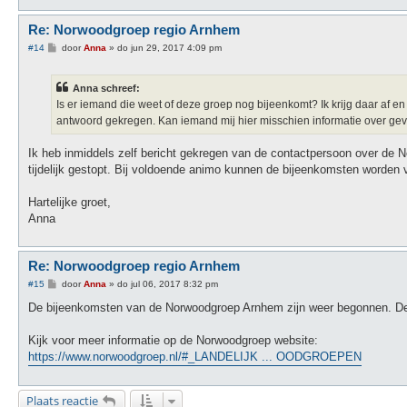
Re: Norwoodgroep regio Arnhem
B
#14
door
Anna
»
do jun 29, 2017 4:09 pm
e
r
i
Anna schreef:
c
h
Is er iemand die weet of deze groep nog bijeenkomt? Ik krijg daar af e
t
antwoord gekregen. Kan iemand mij hier misschien informatie over ge
Ik heb inmiddels zelf bericht gekregen van de contactpersoon over de
tijdelijk gestopt. Bij voldoende animo kunnen de bijeenkomsten worden 
Hartelijke groet,
Anna
Re: Norwoodgroep regio Arnhem
B
#15
door
Anna
»
do jul 06, 2017 8:32 pm
e
r
De bijeenkomsten van de Norwoodgroep Arnhem zijn weer begonnen. De 
i
c
h
Kijk voor meer informatie op de Norwoodgroep website:
t
https://www.norwoodgroep.nl/#_LANDELIJK ... OODGROEPEN
Plaats reactie