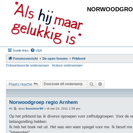
NORWOODGRO
Snelle links
V&A
Forumoverzicht
De open forums
Prikbord
Onbeantwoorde onderwerpen
Actieve onderwerpen
Zoek
Uitgebreid zoeke
Plaats reactie
Norwoodgroep regio Arnhem
B
#1
door
Sunshine'80
»
di mei 24, 2011 1:59 pm
e
r
Op het prikbord las ik diverse oproepen voor zelfhulpgroepen. Voor de r
i
belangstelling hebben.
c
h
Ik heb het boek net uit. Het was een ware spiegel voor me. Ik besef me 
t
"lotgenoten".