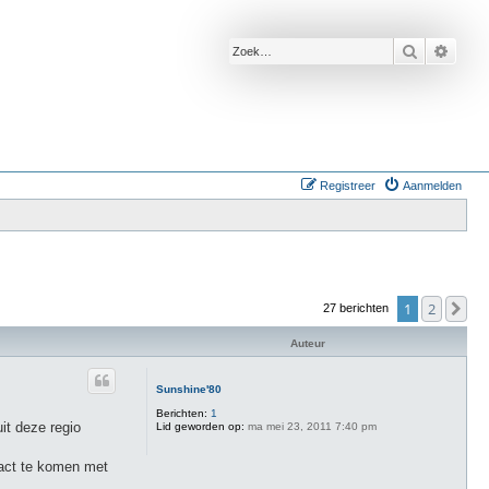
Zoek
Uitge
Registreer
Aanmelden
1
2
Vo
27 berichten
Auteur
Sunshine'80
Berichten:
1
it deze regio
Lid geworden op:
ma mei 23, 2011 7:40 pm
tact te komen met