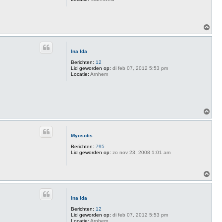
O
m
h
o
Ina Ida
o
g
Berichten:
12
Lid geworden op:
di feb 07, 2012 5:53 pm
Locatie:
Arnhem
O
m
h
o
Myosotis
o
g
Berichten:
795
Lid geworden op:
zo nov 23, 2008 1:01 am
O
m
h
o
Ina Ida
o
g
Berichten:
12
Lid geworden op:
di feb 07, 2012 5:53 pm
Locatie:
Arnhem