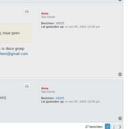
m
h
o
Anna
o
Site Admin
g
Berichten:
19325
Lid geworden op:
vr nov 05, 2004 10:09 pm
n), maar geen
 is deze groep
nhem@gmail.com
O
m
h
o
Anna
o
Site Admin
g
on).
Berichten:
19325
Lid geworden op:
vr nov 05, 2004 10:09 pm
O
m
h
1
2
Vo
27 berichten