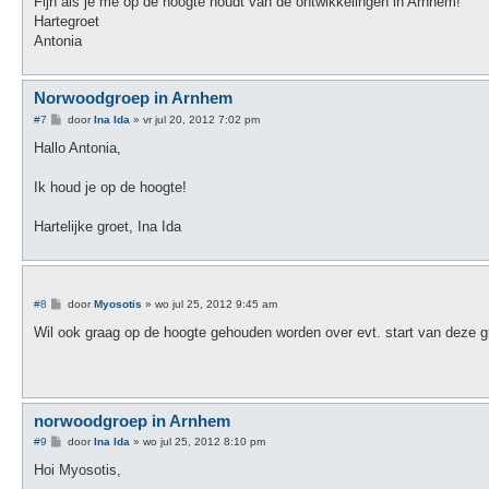
Fijn als je me op de hoogte houdt van de ontwikkelingen in Arnhem!
c
h
Hartegroet
t
Antonia
Norwoodgroep in Arnhem
B
#7
door
Ina Ida
»
vr jul 20, 2012 7:02 pm
e
r
Hallo Antonia,
i
c
h
Ik houd je op de hoogte!
t
Hartelijke groet, Ina Ida
B
#8
door
Myosotis
»
wo jul 25, 2012 9:45 am
e
r
Wil ook graag op de hoogte gehouden worden over evt. start van deze g
i
c
h
t
norwoodgroep in Arnhem
B
#9
door
Ina Ida
»
wo jul 25, 2012 8:10 pm
e
r
Hoi Myosotis,
i