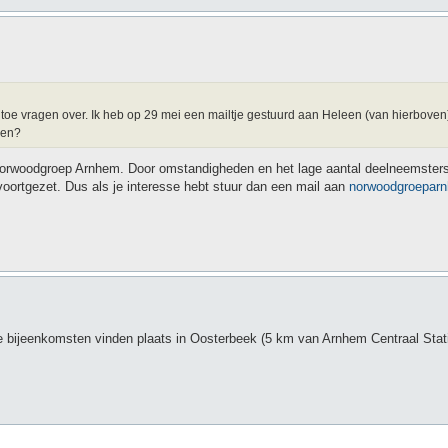
n toe vragen over. Ik heb op 29 mei een mailtje gestuurd aan Heleen (van hierbove
ven?
 Norwoodgroep Arnhem. Door omstandigheden en het lage aantal deelneemsters
voortgezet. Dus als je interesse hebt stuur dan een mail aan
norwoodgroepar
bijeenkomsten vinden plaats in Oosterbeek (5 km van Arnhem Centraal Stati