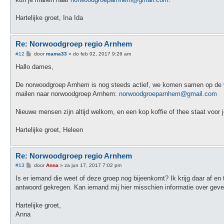
c
h
t
Hartelijke groet, Ina Ida
Re: Norwoodgroep regio Arnhem
B
#12
door
mama33
»
do feb 02, 2017 9:26 am
e
r
Hallo dames,
i
c
h
De norwoodgroep Arnhem is nog steeds actief, we komen samen op de wo
t
mailen naar norwoodgroep Arnhem:
norwoodgroeparnhem@gmail.com
Nieuwe mensen zijn altijd welkom, en een kop koffie of thee staat voor j
Hartelijke groet, Heleen
Re: Norwoodgroep regio Arnhem
B
#13
door
Anna
»
za jun 17, 2017 7:02 pm
e
r
Is er iemand die weet of deze groep nog bijeenkomt? Ik krijg daar af en
i
antwoord gekregen. Kan iemand mij hier misschien informatie over gev
c
h
t
Hartelijke groet,
Anna