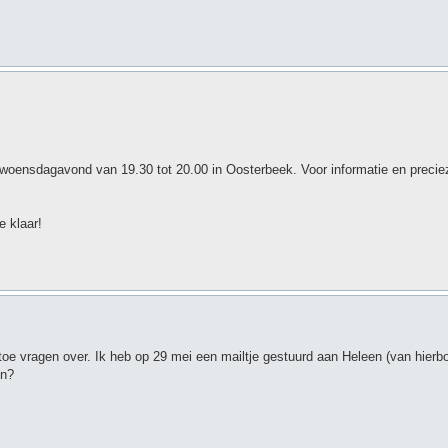
ensdagavond van 19.30 tot 20.00 in Oosterbeek. Voor informatie en preciez
e klaar!
 toe vragen over. Ik heb op 29 mei een mailtje gestuurd aan Heleen (van hier
en?