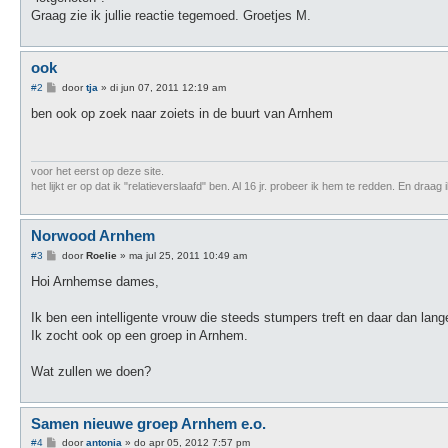
Graag zie ik jullie reactie tegemoed. Groetjes M.
ook
B
#2
door
tja
»
di jun 07, 2011 12:19 am
e
r
ben ook op zoek naar zoiets in de buurt van Arnhem
i
c
h
t
voor het eerst op deze site.
het lijkt er op dat ik "relatieverslaafd" ben. Al 16 jr. probeer ik hem te redden. En draag
Norwood Arnhem
B
#3
door
Roelie
»
ma jul 25, 2011 10:49 am
e
r
Hoi Arnhemse dames,
i
c
h
Ik ben een intelligente vrouw die steeds stumpers treft en daar dan lange
t
Ik zocht ook op een groep in Arnhem.
Wat zullen we doen?
Samen nieuwe groep Arnhem e.o.
B
#4
door
antonia
»
do apr 05, 2012 7:57 pm