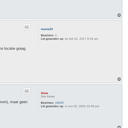
O
m
h
o
mama33
o
g
Berichten:
1
Lid geworden op:
do feb 02, 2017 9:18 am
e locatie graag
O
m
h
o
Anna
o
Site Admin
g
boven), maar geen
Berichten:
19325
Lid geworden op:
vr nov 05, 2004 10:09 pm
O