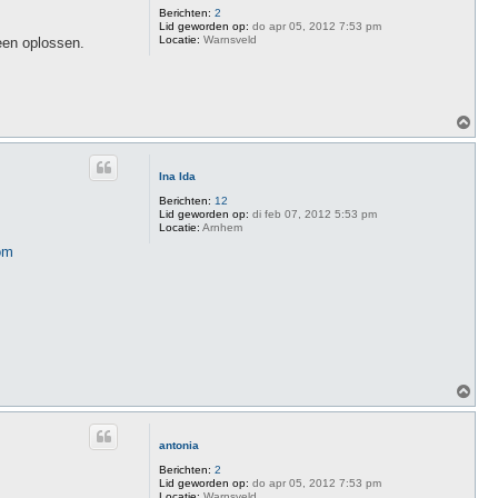
g
Berichten:
2
Lid geworden op:
do apr 05, 2012 7:53 pm
Locatie:
Warnsveld
leen oplossen.
O
m
h
o
Ina Ida
o
g
Berichten:
12
Lid geworden op:
di feb 07, 2012 5:53 pm
Locatie:
Arnhem
om
O
m
h
o
antonia
o
g
Berichten:
2
Lid geworden op:
do apr 05, 2012 7:53 pm
Locatie:
Warnsveld