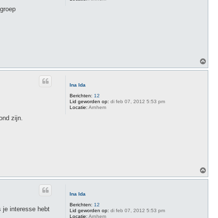
 groep
O
m
h
o
Ina Ida
o
g
Berichten:
12
Lid geworden op:
di feb 07, 2012 5:53 pm
Locatie:
Arnhem
nd zijn.
O
m
h
o
Ina Ida
o
g
Berichten:
12
 je interesse hebt
Lid geworden op:
di feb 07, 2012 5:53 pm
Locatie:
Arnhem