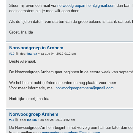
c
h
Stuur mij even een mail via
norwoodgroeparnhem@gmail.com
dan kan i
t
deelneemsters als je mee wilt gaan doen.
Als de tijd en datum van starten van de groep bekend is laat ik dat ook 
Groet, Ina Ida
Norwoodgroep in Arnhem
B
#10
door
Ina Ida
»
za aug 04, 2012 9:12 pm
e
r
Beste Allemaal,
i
c
h
De Norwoodgroep Arnhem gaat beginnen in de eerste week van septembe
t
We hebben al acht geïnteresseerden en nog plaatst voor meer.
Voor meer informatie, mail
norwoodgroeparnhem@gmail.com
Hartelijke groet, Ina Ida
Norwoodgroep Arnhem
B
#11
door
Ina Ida
»
do apr 25, 2013 4:02 pm
e
r
De Norwoodgroep Arnhem begint in het vervolg een half uur later dan ee
i
kun je mailen naar
norwoodgroeparnhem@gmail.com
.