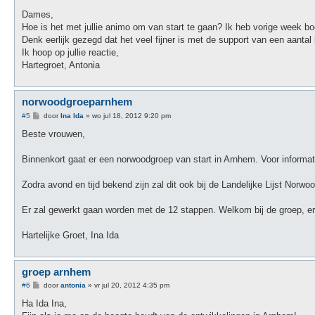
e
r
Dames,
i
Hoe is het met jullie animo om van start te gaan? Ik heb vorige week bo
c
h
Denk eerlijk gezegd dat het veel fijner is met de support van een aantal
t
Ik hoop op jullie reactie,
Hartegroet, Antonia
norwoodgroeparnhem
B
#5
door
Ina Ida
»
wo jul 18, 2012 9:20 pm
e
r
Beste vrouwen,
i
c
h
Binnenkort gaat er een norwoodgroep van start in Arnhem. Voor informa
t
Zodra avond en tijd bekend zijn zal dit ook bij de Landelijke Lijst Nor
Er zal gewerkt gaan worden met de 12 stappen. Welkom bij de groep, er
Hartelijke Groet, Ina Ida
groep arnhem
B
#6
door
antonia
»
vr jul 20, 2012 4:35 pm
e
r
Ha Ida Ina,
i