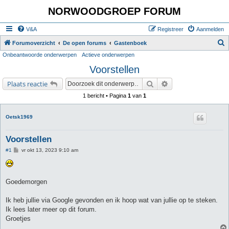
NORWOODGROEP FORUM
V&A
Registreer
Aanmelden
Z
Forumoverzicht
De open forums
Gastenboek
Onbeantwoorde onderwerpen
Actieve onderwerpen
o
Voorstellen
e
k
Zoek
Uitgebreid zoeken
Plaats reactie
1 bericht • Pagina
1
van
1
Oetsk1969
Voorstellen
B
#1
vr okt 13, 2023 9:10 am
e
r
i
c
h
Goedemorgen
t
Ik heb jullie via Google gevonden en ik hoop wat van jullie op te steken.
Ik lees later meer op dit forum.
Groetjes