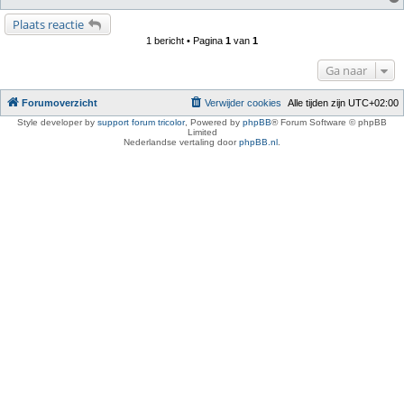
Plaats reactie
1 bericht • Pagina
1
van
1
Ga naar
Forumoverzicht
Verwijder cookies
Alle tijden zijn
UTC+02:00
Style developer by
support forum tricolor
,
Powered by
phpBB
® Forum Software © phpBB
Limited
Nederlandse vertaling door
phpBB.nl
.