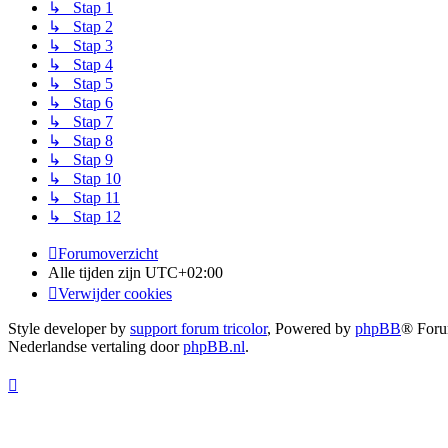
↳ Stap 1
↳ Stap 2
↳ Stap 3
↳ Stap 4
↳ Stap 5
↳ Stap 6
↳ Stap 7
↳ Stap 8
↳ Stap 9
↳ Stap 10
↳ Stap 11
↳ Stap 12
Forumoverzicht
Alle tijden zijn
UTC+02:00
Verwijder cookies
Style developer by
support forum tricolor
,
Powered by
phpBB
® Foru
Nederlandse vertaling door
phpBB.nl
.