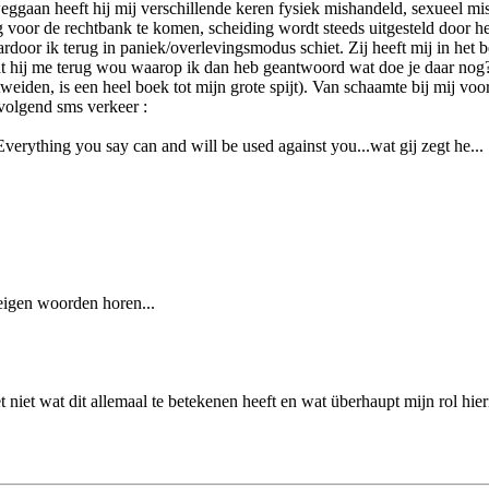
t weggaan heeft hij mij verschillende keren fysiek mishandeld, sexueel 
 voor de rechtbank te komen, scheiding wordt steeds uitgesteld door h
door ik terug in paniek/overlevingsmodus schiet. Zij heeft mij in het b
t hij me terug wou waarop ik dan heb geantwoord wat doe je daar nog? V
tweiden, is een heel boek tot mijn grote spijt). Van schaamte bij mij voo
 volgend sms verkeer :
Everything you say can and will be used against you...wat gij zegt he...
e eigen woorden horen...
t niet wat dit allemaal te betekenen heeft en wat überhaupt mijn rol hier