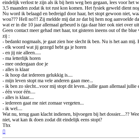
eindelijk verlost te zijn als ik bij hem weg ben gegaan, lees voor he
3,5 maanden zodat ik tot rust kon komen. Het fysiek geweld dient nog
Nu word ik belaagd en bedreigd door haar, het stopt gewoon niet, waar
wou??? Hell no!!! Zij meldde mij dat ze dat bij hem nog aanvoelde da
wat er in die 10 jaar allemaal gebeurd is (ga daar hier ook niet over ui
Geen contact meer gehad met haar, tot gisteren ineens out of the blue
zij :
- bedankt nogmaals, je gaat zien hoe slecht ik ben. Nu is het aan mij. 
- elk woord wat jij gezegd hebt ga je horen
- en jij nie alleen.....
- ma letterlijk horen
- mee ondergaan doe je
- alles is klaar
- ik hoop dat iedereen gelukkig is....
- mijn leven stopt ma vele anderen gaan mee...
- ik ben zo slecht...voor mij stopt dit leven...jullie gaan allemaal julli
- één voor één....
- alles is klaar....
- iedereen gaat me niet zomaar vergeten...
- ik wel....
Wat nu, terug gaan klacht indienen, bijvoegen bij het dossier....?? Wee
niet, wat kan ik doen zodat dit eindelijk eens stopt?
Thx
Omhoog