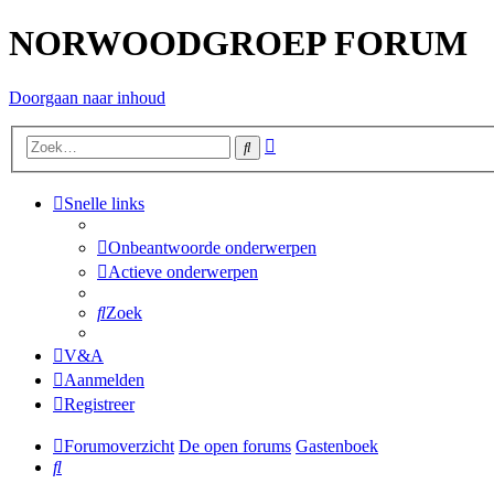
NORWOODGROEP FORUM
Doorgaan naar inhoud
Uitgebreid
Zoek
zoeken
Snelle links
Onbeantwoorde onderwerpen
Actieve onderwerpen
Zoek
V&A
Aanmelden
Registreer
Forumoverzicht
De open forums
Gastenboek
Zoek