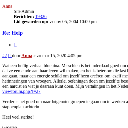
Anna
Site Admin
Berichten:
19326
Lid geworden op:
vr nov 05, 2004 10:09 pm
Re: Help
Citeer
Bericht
#2
door
Anna
»
zo mar 15, 2020 4:05 pm
Wat een heftig verhaal bluenina. Misschien is het inderdaad goed om di
dat ze een einde aan haar leven wil maken, en het is beter om die last 
aangaan, maar een energie schild om jezelf heen creëren om jezelf mee 
herinneringen van vroeger). Allerlei oefeningen doen om jezelf te be
een narcist en wat je daaraan kunt doen. Mijn vertalingen in het Nederl
viewforum.php?f=27
Verder is het goed om naar lotgenotengroepen te gaan om te werken aan
stappenplan achterin.
Heel veel sterkte!
Groeten,