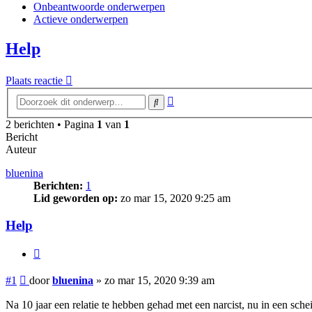
Onbeantwoorde onderwerpen
Actieve onderwerpen
Help
Plaats reactie
Uitgebreid
Zoek
zoeken
2 berichten • Pagina
1
van
1
Bericht
Auteur
bluenina
Berichten:
1
Lid geworden op:
zo mar 15, 2020 9:25 am
Help
Citeer
Bericht
#1
door
bluenina
»
zo mar 15, 2020 9:39 am
Na 10 jaar een relatie te hebben gehad met een narcist, nu in een sche