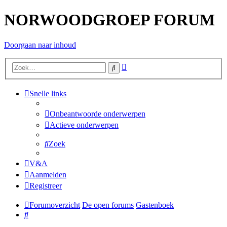
NORWOODGROEP FORUM
Doorgaan naar inhoud
Uitgebreid
Zoek
zoeken
Snelle links
Onbeantwoorde onderwerpen
Actieve onderwerpen
Zoek
V&A
Aanmelden
Registreer
Forumoverzicht
De open forums
Gastenboek
Zoek