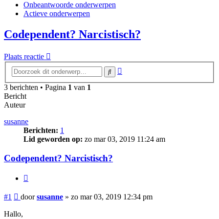
Onbeantwoorde onderwerpen
Actieve onderwerpen
Codependent? Narcistisch?
Plaats reactie
Uitgebreid
Zoek
zoeken
3 berichten • Pagina
1
van
1
Bericht
Auteur
susanne
Berichten:
1
Lid geworden op:
zo mar 03, 2019 11:24 am
Codependent? Narcistisch?
Citeer
Bericht
#1
door
susanne
»
zo mar 03, 2019 12:34 pm
Hallo,