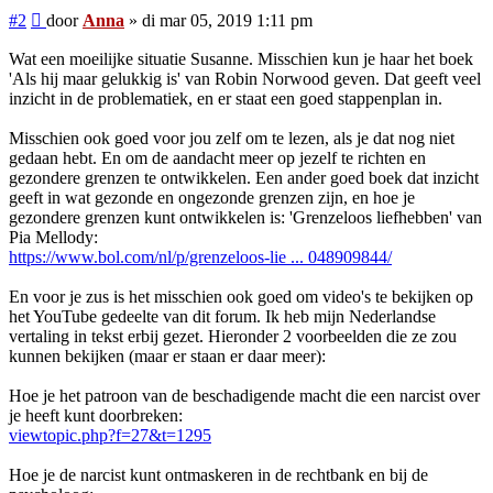
Bericht
#2
door
Anna
»
di mar 05, 2019 1:11 pm
Wat een moeilijke situatie Susanne. Misschien kun je haar het boek
'Als hij maar gelukkig is' van Robin Norwood geven. Dat geeft veel
inzicht in de problematiek, en er staat een goed stappenplan in.
Misschien ook goed voor jou zelf om te lezen, als je dat nog niet
gedaan hebt. En om de aandacht meer op jezelf te richten en
gezondere grenzen te ontwikkelen. Een ander goed boek dat inzicht
geeft in wat gezonde en ongezonde grenzen zijn, en hoe je
gezondere grenzen kunt ontwikkelen is: 'Grenzeloos liefhebben' van
Pia Mellody:
https://www.bol.com/nl/p/grenzeloos-lie ... 048909844/
En voor je zus is het misschien ook goed om video's te bekijken op
het YouTube gedeelte van dit forum. Ik heb mijn Nederlandse
vertaling in tekst erbij gezet. Hieronder 2 voorbeelden die ze zou
kunnen bekijken (maar er staan er daar meer):
Hoe je het patroon van de beschadigende macht die een narcist over
je heeft kunt doorbreken:
viewtopic.php?f=27&t=1295
Hoe je de narcist kunt ontmaskeren in de rechtbank en bij de