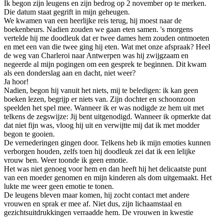
Ik begon zijn leugens en zijn bedrog op 2 november op te merken.
Die datum staat gegrift in mijn geheugen.
We kwamen van een heerlijke reis terug, hij moest naar de
boekenbeurs. Nadien zouden we gaan eten samen. 's morgens
vertelde hij me doodleuk dat er twee dames hem zouden ontmoeten
en met een van die twee ging hij eten. Wat met onze afspraak? Heel
de weg van Charleroi naar Antwerpen was hij zwijgzaam en
negeerde al mijn pogingen om een gesprek te beginnen. Dit kwam
als een donderslag aan en dacht, niet weer?
Ja hoor!
Nadien, begon hij vanuit het niets, mij te beledigen: ik kan geen
boeken lezen, begrijp er niets van. Zijn dochter en schoonzoon
speelden het spel mee. Wanneer ik er was nodigde ze hem uit met
telkens de zegswijze: Jij bent uitgenodigd. Wanneer ik opmerkte dat
dat niet fijn was, vloog hij uit en verwijtte mij dat ik met modder
begon te gooien.
De vernederingen gingen door. Telkens heb ik mijn emoties kunnen
verborgen houden, zelfs toen hij doodleuk zei dat ik een lelijke
vrouw ben. Weer toonde ik geen emotie.
Het was niet genoeg voor hem en dan heeft hij het delicaatste punt
van een moeder genomen en mijn kinderen als dom uitgemaakt. Het
lukte me weer geen emotie te tonen.
De leugens bleven maar komen, hij zocht contact met andere
vrouwen en sprak er mee af. Niet dus, zijn lichaamstaal en
gezichtsuitdrukkingen verraadde hem. De vrouwen in kwestie