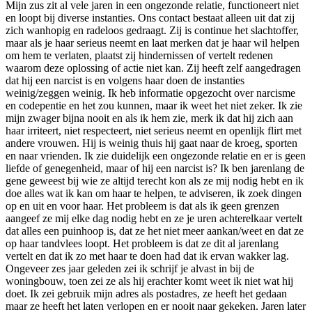
Mijn zus zit al vele jaren in een ongezonde relatie, functioneert niet
en loopt bij diverse instanties. Ons contact bestaat alleen uit dat zij
zich wanhopig en radeloos gedraagt. Zij is continue het slachtoffer,
maar als je haar serieus neemt en laat merken dat je haar wil helpen
om hem te verlaten, plaatst zij hindernissen of vertelt redenen
waarom deze oplossing of actie niet kan. Zij heeft zelf aangedragen
dat hij een narcist is en volgens haar doen de instanties
weinig/zeggen weinig. Ik heb informatie opgezocht over narcisme
en codepentie en het zou kunnen, maar ik weet het niet zeker. Ik zie
mijn zwager bijna nooit en als ik hem zie, merk ik dat hij zich aan
haar irriteert, niet respecteert, niet serieus neemt en openlijk flirt met
andere vrouwen. Hij is weinig thuis hij gaat naar de kroeg, sporten
en naar vrienden. Ik zie duidelijk een ongezonde relatie en er is geen
liefde of genegenheid, maar of hij een narcist is? Ik ben jarenlang de
gene geweest bij wie ze altijd terecht kon als ze mij nodig hebt en ik
doe alles wat ik kan om haar te helpen, te adviseren, ik zoek dingen
op en uit en voor haar. Het probleem is dat als ik geen grenzen
aangeef ze mij elke dag nodig hebt en ze je uren achterelkaar vertelt
dat alles een puinhoop is, dat ze het niet meer aankan/weet en dat ze
op haar tandvlees loopt. Het probleem is dat ze dit al jarenlang
vertelt en dat ik zo met haar te doen had dat ik ervan wakker lag.
Ongeveer zes jaar geleden zei ik schrijf je alvast in bij de
woningbouw, toen zei ze als hij erachter komt weet ik niet wat hij
doet. Ik zei gebruik mijn adres als postadres, ze heeft het gedaan
maar ze heeft het laten verlopen en er nooit naar gekeken. Jaren later