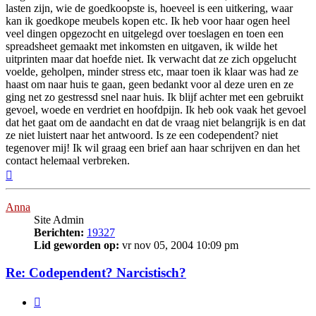
lasten zijn, wie de goedkoopste is, hoeveel is een uitkering, waar
kan ik goedkope meubels kopen etc. Ik heb voor haar ogen heel
veel dingen opgezocht en uitgelegd over toeslagen en toen een
spreadsheet gemaakt met inkomsten en uitgaven, ik wilde het
uitprinten maar dat hoefde niet. Ik verwacht dat ze zich opgelucht
voelde, geholpen, minder stress etc, maar toen ik klaar was had ze
haast om naar huis te gaan, geen bedankt voor al deze uren en ze
ging net zo gestressd snel naar huis. Ik blijf achter met een gebruikt
gevoel, woede en verdriet en hoofdpijn. Ik heb ook vaak het gevoel
dat het gaat om de aandacht en dat de vraag niet belangrijk is en dat
ze niet luistert naar het antwoord. Is ze een codependent? niet
tegenover mij! Ik wil graag een brief aan haar schrijven en dan het
contact helemaal verbreken.
Omhoog
Anna
Site Admin
Berichten:
19327
Lid geworden op:
vr nov 05, 2004 10:09 pm
Re: Codependent? Narcistisch?
Citeer