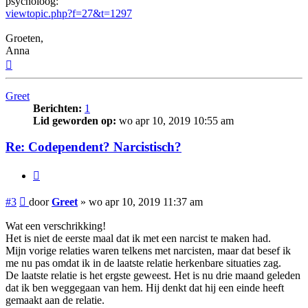
psycholoog:
viewtopic.php?f=27&t=1297
Groeten,
Anna
Omhoog
Greet
Berichten:
1
Lid geworden op:
wo apr 10, 2019 10:55 am
Re: Codependent? Narcistisch?
Citeer
Bericht
#3
door
Greet
»
wo apr 10, 2019 11:37 am
Wat een verschrikking!
Het is niet de eerste maal dat ik met een narcist te maken had.
Mijn vorige relaties waren telkens met narcisten, maar dat besef ik
me nu pas omdat ik in de laatste relatie herkenbare situaties zag.
De laatste relatie is het ergste geweest. Het is nu drie maand geleden
dat ik ben weggegaan van hem. Hij denkt dat hij een einde heeft
gemaakt aan de relatie.