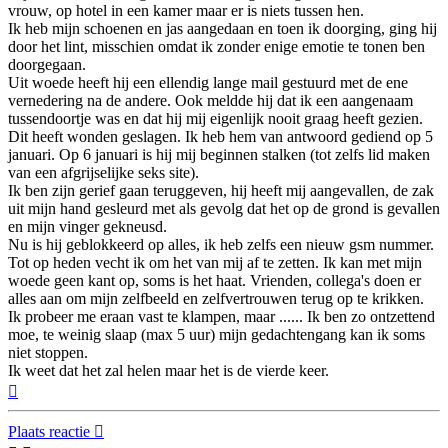
vrouw, op hotel in een kamer maar er is niets tussen hen.
Ik heb mijn schoenen en jas aangedaan en toen ik doorging, ging hij
door het lint, misschien omdat ik zonder enige emotie te tonen ben
doorgegaan.
Uit woede heeft hij een ellendig lange mail gestuurd met de ene
vernedering na de andere. Ook meldde hij dat ik een aangenaam
tussendoortje was en dat hij mij eigenlijk nooit graag heeft gezien.
Dit heeft wonden geslagen. Ik heb hem van antwoord gediend op 5
januari. Op 6 januari is hij mij beginnen stalken (tot zelfs lid maken
van een afgrijselijke seks site).
Ik ben zijn gerief gaan teruggeven, hij heeft mij aangevallen, de zak
uit mijn hand gesleurd met als gevolg dat het op de grond is gevallen
en mijn vinger gekneusd.
Nu is hij geblokkeerd op alles, ik heb zelfs een nieuw gsm nummer.
Tot op heden vecht ik om het van mij af te zetten. Ik kan met mijn
woede geen kant op, soms is het haat. Vrienden, collega's doen er
alles aan om mijn zelfbeeld en zelfvertrouwen terug op te krikken.
Ik probeer me eraan vast te klampen, maar ...... Ik ben zo ontzettend
moe, te weinig slaap (max 5 uur) mijn gedachtengang kan ik soms
niet stoppen.
Ik weet dat het zal helen maar het is de vierde keer.
Omhoog
Plaats reactie