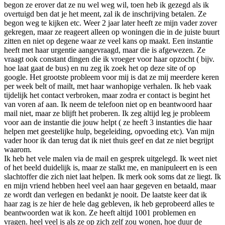
begon ze erover dat ze nu wel weg wil, toen heb ik gezegd als ik
overtuigd ben dat je het meent, zal ik de inschrijving betalen. Ze
begon weg te kijken etc. Weer 2 jaar later heeft ze mijn vader zover
gekregen, maar ze reageert alleen op woningen die in de juiste buurt
zitten en niet op degene waar ze veel kans op maakt. Een instantie
heeft met haar urgentie aangevraagd, maar die is afgewezen. Ze
vraagt ook constant dingen die ik vroeger voor haar opzocht ( bijv.
hoe laat gaat de bus) en nu zeg ik zoek het op deze site of op
google. Het grootste probleem voor mij is dat ze mij meerdere keren
per week belt of mailt, met haar wanhopige verhalen. Ik heb vaak
tijdelijk het contact verbroken, maar zodra er contact is begint het
van voren af aan. Ik neem de telefoon niet op en beantwoord haar
mail niet, maar ze blijft het proberen. Ik zeg altijd leg je probleem
voor aan de instantie die jouw helpt ( ze heeft 3 instanties die haar
helpen met geestelijke hulp, begeleiding, opvoeding etc). Van mijn
vader hoor ik dan terug dat ik niet thuis geef en dat ze niet begrijpt
waarom.
Ik heb het vele malen via de mail en gesprek uitgelegd. Ik weet niet
of het beeld duidelijk is, maar ze stalkt me, en manipuleert en is een
slachtoffer die zich niet laat helpen. Ik merk ook soms dat ze liegt. Ik
en mijn vriend hebben heel veel aan haar gegeven en betaald, maar
ze wordt dan verlegen en bedankt je nooit. De laatste keer dat ik
haar zag is ze hier de hele dag gebleven, ik heb geprobeerd alles te
beantwoorden wat ik kon. Ze heeft altijd 1001 problemen en
vragen. heel veel is als ze op zich zelf zou wonen, hoe duur de