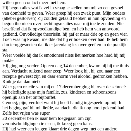
willen geen contact meer met hem.
Hij begon alles wat ik zei in vraag te stellen om mij zo een gevoel
van domheid te geven. Weer greep hij een zwak punt. Mijn ouders
(allebei gestorven) Zij zouden gefaald hebben in hun opvoeding en
begon theorieën over hechtingsrelaties naar mij toe te zenden. Niet
beseffend dat ik opvoedkundige ben, en heb hem van antwoord
gediend. Onvolledige theorieën, hij gaf er maar drie op en geen vier.
Toen was hij kwaad, meldde dat hij er boeken over had. Ik heb hem
dan teruggesmeten dat ik er jarenlang les over geef en in de praktijk
sta.
Weer voelde hij dat ik emotioneel niets liet merken hoe hard hij mij
raakte.
Hij ging nog verder. Op een dag,14 december, kwam hij bij me thuis
aan. Verdacht ruikend naar zeep. Weer loog hij, hij zou naar een
receptie geweest zijn en daar enorm veel alcohol gedronken hebben.
Ruik je dat dan niet?
Weer geen reactie van mij en 17 december ging hij over de schreef:
hij beledigde gans mijn familie, zus, kinderen en schoonzoons
openlijk aan het ontbijtbuffet.
Genoeg, pijn, verdriet want hij heeft handig ingespeeld op mij. In
het beging gaf hij mij liefde, aandacht die ik nog nooit gekend had.
Zelfs het vrijen was super.
20 december ben ik naar hem toegegaan om zijn
verontschuldigingen te eisen, ik kreeg geen kans.
Hij had weer een leugen klaar: drie dagen weg met een andere