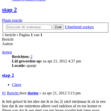
stap 2
Plaats reactie
Uitgebreid zoeken
Zoek
1 bericht • Pagina
1
van
1
Bericht
Auteur
dorien
Berichten:
2
Lid geworden op:
za apr 21, 2012 4:37 pm
Locatie:
spanje
stap 2
Citeer
#1
Bericht
door
dorien
»
za apr 21, 2012 5:13 pm
ik heb geloof ik het idee dat ik in fas 2( zitof niet)maar ik zit in een
fase dat ik me ontzettens alleen voel radeloos af en toe komer er
flitsen van dat ik een deel van mn leven voorbij heb laten gaan