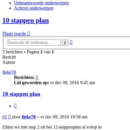
Onbeantwoorde onderwerpen
Actieve onderwerpen
10 stappen plan
Plaats reactie
Uitgebreid
Zoek
zoeken
3 berichten • Pagina
1
van
1
Bericht
Auteur
fieke78
Berichten:
5
Lid geworden op:
vr dec 09, 2016 9:45 am
10 stappen plan
Citeer
Bericht
#1
door
fieke78
»
vr dec 09, 2016 10:58 am
Zitten we met stap 2 uit het 12-stappenplan al volop in