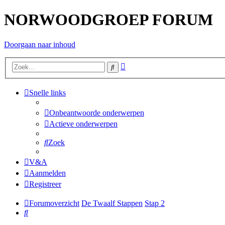
NORWOODGROEP FORUM
Doorgaan naar inhoud
Uitgebreid
Zoek
zoeken
Snelle links
Onbeantwoorde onderwerpen
Actieve onderwerpen
Zoek
V&A
Aanmelden
Registreer
Forumoverzicht
De Twaalf Stappen
Stap 2
Zoek