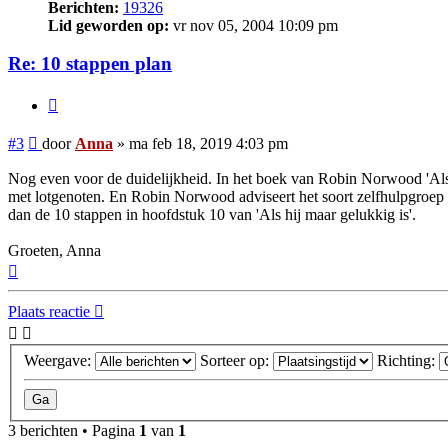
Berichten:
19326
Lid geworden op:
vr nov 05, 2004 10:09 pm
Re: 10 stappen plan
Citeer
Bericht
#3
door
Anna
»
ma feb 18, 2019 4:03 pm
Nog even voor de duidelijkheid. In het boek van Robin Norwood 'Als h
met lotgenoten. En Robin Norwood adviseert het soort zelfhulpgroep
dan de 10 stappen in hoofdstuk 10 van 'Als hij maar gelukkig is'.
Groeten, Anna
Omhoog
Plaats reactie
Weergave:
Sorteer op:
Richting:
3 berichten • Pagina
1
van
1