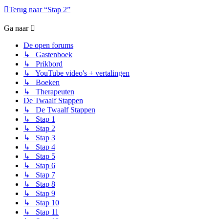
Terug naar “Stap 2”
Ga naar
De open forums
↳ Gastenboek
↳ Prikbord
↳ YouTube video's + vertalingen
↳ Boeken
↳ Therapeuten
De Twaalf Stappen
↳ De Twaalf Stappen
↳ Stap 1
↳ Stap 2
↳ Stap 3
↳ Stap 4
↳ Stap 5
↳ Stap 6
↳ Stap 7
↳ Stap 8
↳ Stap 9
↳ Stap 10
↳ Stap 11