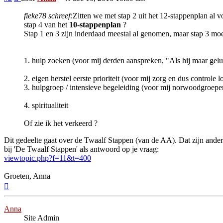
fieke78 schreef:
Zitten we met stap 2 uit het 12-stappenplan al v
stap 4 van het
10-stappenplan
?
Stap 1 en 3 zijn inderdaad meestal al genomen, maar stap 3 m
1. hulp zoeken (voor mij derden aanspreken, "Als hij maar gelukk
2. eigen herstel eerste prioriteit (voor mij zorg en dus controle l
3. hulpgroep / intensieve begeleiding (voor mij norwoodgroepen
4. spiritualiteit
Of zie ik het verkeerd ?
Dit gedeelte gaat over de Twaalf Stappen (van de AA). Dat zijn ande
bij 'De Twaalf Stappen' als antwoord op je vraag:
viewtopic.php?f=11&t=400
Groeten, Anna
Omhoog
Anna
Site Admin