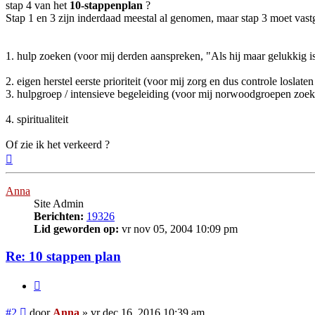
stap 4 van het
10-stappenplan
?
Stap 1 en 3 zijn inderdaad meestal al genomen, maar stap 3 moet va
1. hulp zoeken (voor mij derden aanspreken, "Als hij maar gelukkig is"
2. eigen herstel eerste prioriteit (voor mij zorg en dus controle loslate
3. hulpgroep / intensieve begeleiding (voor mij norwoodgroepen zoeken
4. spiritualiteit
Of zie ik het verkeerd ?
Omhoog
Anna
Site Admin
Berichten:
19326
Lid geworden op:
vr nov 05, 2004 10:09 pm
Re: 10 stappen plan
Citeer
Bericht
#2
door
Anna
»
vr dec 16, 2016 10:39 am