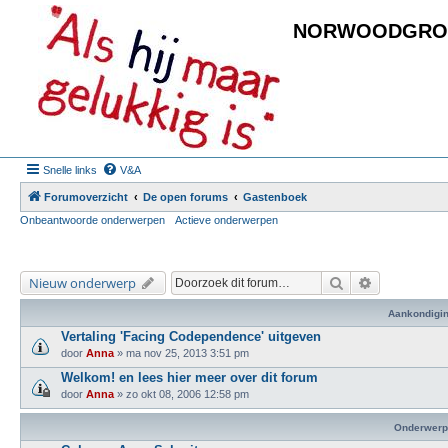
NORWOODGRO
Snelle links
V&A
Forumoverzicht
De open forums
Gastenboek
Onbeantwoorde onderwerpen
Actieve onderwerpen
Zoek
Uitgebreid 
Nieuw onderwerp
Aankondigi
Vertaling 'Facing Codependence' uitgeven
door
Anna
»
ma nov 25, 2013 3:51 pm
Welkom! en lees hier meer over dit forum
door
Anna
»
zo okt 08, 2006 12:58 pm
Onderwerp