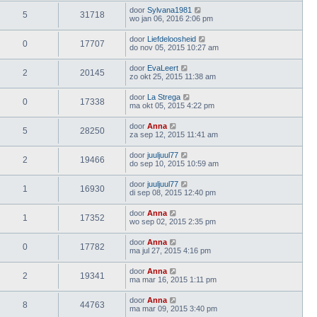
door
Sylvana1981
5
31718
wo jan 06, 2016 2:06 pm
door
Liefdeloosheid
0
17707
do nov 05, 2015 10:27 am
door
EvaLeert
2
20145
zo okt 25, 2015 11:38 am
door
La Strega
0
17338
ma okt 05, 2015 4:22 pm
door
Anna
5
28250
za sep 12, 2015 11:41 am
door
juuljuul77
2
19466
do sep 10, 2015 10:59 am
door
juuljuul77
1
16930
di sep 08, 2015 12:40 pm
door
Anna
1
17352
wo sep 02, 2015 2:35 pm
door
Anna
0
17782
ma jul 27, 2015 4:16 pm
door
Anna
2
19341
ma mar 16, 2015 1:11 pm
door
Anna
8
44763
ma mar 09, 2015 3:40 pm