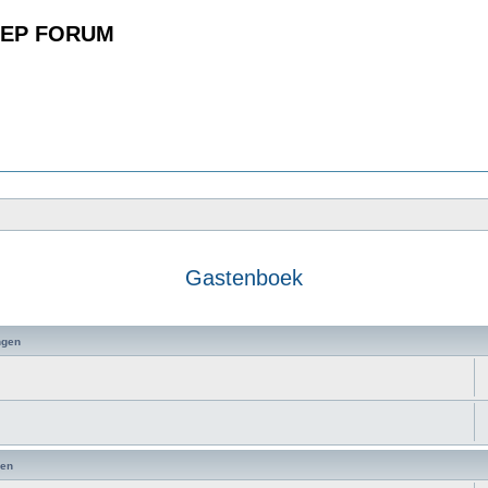
EP FORUM
Gastenboek
zoeken
ngen
en