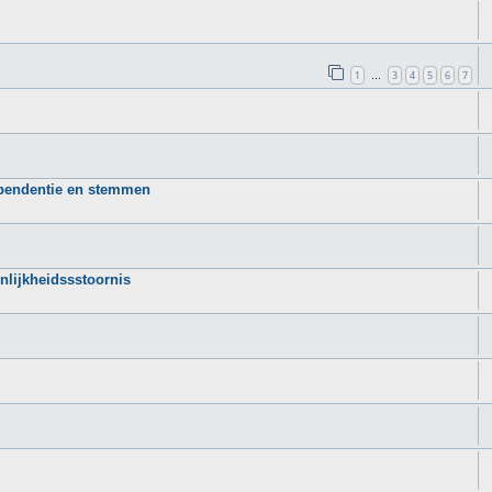
1
3
4
5
6
7
…
dependentie en stemmen
nlijkheidssstoornis