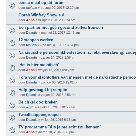
eerste maal op dit forum
door
stefaan
»
zo aug 20, 2017 12:20 pm
Oprah Winfrey Show e.d.
door
Anna
»
vr apr 20, 2012 12:24 pm
Een partner met géén gezond zelfvertrouwen
door
Daantje
»
ma mei 22, 2017 12:45 am
12 stappen werken
door
KlaudiaS
»
zo mei 07, 2017 8:34 pm
Narcistische persoonlijkheidsstoornis, relatieverslaving, co
door
Daantje
»
za jan 14, 2017 1:58 pm
'Het is hier autistisch'
door
Anna
»
wo jan 18, 2017 6:03 pm
Fora voor slachtoffers van mensen met de narcistische persoo
door
Daantje
»
zo nov 06, 2016 12:01 pm
Hulp gevraagd bij scriptie
door
Daantje
»
zo jun 19, 2016 2:53 pm
De cirkel doorbreken
door
ikop1
»
za okt 15, 2016 10:53 am
Twaalfstappengroepen
door
Daantje
»
vr feb 26, 2016 9:13 pm
TV programma "Als je me echt zou kennen"
door
Anna
»
do feb 18, 2016 7:38 pm