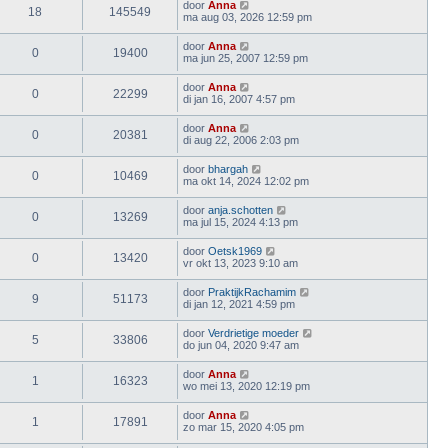
door
Anna
18
145549
ma aug 03, 2026 12:59 pm
door
Anna
0
19400
ma jun 25, 2007 12:59 pm
door
Anna
0
22299
di jan 16, 2007 4:57 pm
door
Anna
0
20381
di aug 22, 2006 2:03 pm
door
bhargah
0
10469
ma okt 14, 2024 12:02 pm
door
anja.schotten
0
13269
ma jul 15, 2024 4:13 pm
door
Oetsk1969
0
13420
vr okt 13, 2023 9:10 am
door
PraktijkRachamim
9
51173
di jan 12, 2021 4:59 pm
door
Verdrietige moeder
5
33806
do jun 04, 2020 9:47 am
door
Anna
1
16323
wo mei 13, 2020 12:19 pm
door
Anna
1
17891
zo mar 15, 2020 4:05 pm