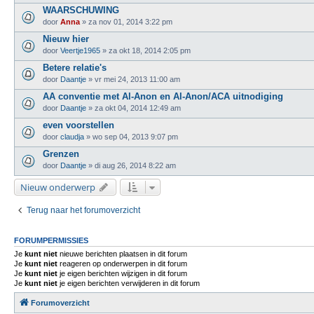
WAARSCHUWING
door
Anna
»
za nov 01, 2014 3:22 pm
Nieuw hier
door
Veertje1965
»
za okt 18, 2014 2:05 pm
Betere relatie's
door
Daantje
»
vr mei 24, 2013 11:00 am
AA conventie met Al-Anon en Al-Anon/ACA uitnodiging
door
Daantje
»
za okt 04, 2014 12:49 am
even voorstellen
door
claudja
»
wo sep 04, 2013 9:07 pm
Grenzen
door
Daantje
»
di aug 26, 2014 8:22 am
Nieuw onderwerp
Terug naar het forumoverzicht
FORUMPERMISSIES
Je
kunt niet
nieuwe berichten plaatsen in dit forum
Je
kunt niet
reageren op onderwerpen in dit forum
Je
kunt niet
je eigen berichten wijzigen in dit forum
Je
kunt niet
je eigen berichten verwijderen in dit forum
Forumoverzicht