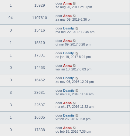
door
Anna
1
15929
zo aug 20, 2017 2:10 pm
door
Anna
94
1107610
za mar 09, 2019 6:36 pm
door
Daantje
0
15416
ma mei 22, 2017 12:45 am
door
Anna
1
15810
di mei 09, 2017 3:28 pm
door
Daantje
1
17301
do jan 19, 2017 8:24 pm
door
Anna
0
14463
wo jan 18, 2017 6:03 pm
door
Daantje
0
16462
zo nov 06, 2016 12:01 pm
door
Daantje
3
23631
zo nov 06, 2016 11:56 am
door
Anna
3
22697
ma okt 17, 2016 11:32 am
door
Daantje
1
16605
vr feb 26, 2016 9:58 pm
door
Anna
0
17838
do feb 18, 2016 7:38 pm