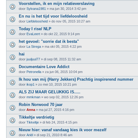
Voorstellen, ik en mijn relatieverslaving
door
Sylvana1981
»
ma jun 30, 2014 3:42 pm
En nu is het tijd voor liefdeloosheid
door
Liefdeloosheid
»
do nov 05, 2015 10:27 am
Today I rise/ NLP
door
EvaLeert
»
do okt 22, 2015 9:14 pm
het gevoel: "sorrie dat ik besta"
door
La Strega
»
ma okt 05, 2015 4:22 pm
hai
door
juuljuul77
»
di sep 08, 2015 11:32 am
Documentaire Love Addict
door
Petronella
»
za jun 06, 2015 10:04 pm
Ik hou van mij (Harry Jekkers) Prachtig inspirerend nummer
door
ikop1
»
zo mei 10, 2015 10:21 pm
ALS ZIJ MAAR GELUKKIG IS.....
door
mmkman
»
wo sep 02, 2015 12:26 pm
Robin Norwood 70 jaar
door
Anna
»
ma jul 27, 2015 4:16 pm
Tikkeltje verdrietig
door
Tikkeltje
»
di feb 24, 2015 4:15 pm
Nieuw hier: vanaf vandaag kies ik voor mezelf
door
Ariël
»
di sep 21, 2010 8:46 am