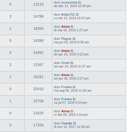
door
yvoncorina
0
23210
do dec 12, 2019 10:35 pm
door
linda1701
3
24799
zo okt 13, 2019 12:07 pm
door
Anna
1
18364
di sep 10, 2019 1:27 pm
door
Pegyar
0
24390
ma jun 03, 2019 9:36 am
door
Anna
0
24992
do apr 25, 2019 3:23 pm
door
Greet
2
21567
wo apr 10, 2019 11:37 am
door
Anna
1
16281
wo jan 30, 2019 2:27 pm
door
Franka
0
25410
ma aug 06, 2018 11:59 am
door
Franka
1
15708
za jul 07, 2018 9:24 pm
door
Anna
0
21626
vr feb 09, 2018 3:19 pm
door
Daantje
0
17356
di nov 14, 2017 12:46 pm