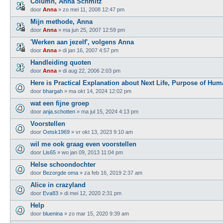
Column, Anna Schmitz
door
Anna
»
zo mei 11, 2008 12:47 pm
Mijn methode, Anna
door
Anna
»
ma jun 25, 2007 12:59 pm
'Werken aan jezelf', volgens Anna
door
Anna
»
di jan 16, 2007 4:57 pm
Handleiding quoten
door
Anna
»
di aug 22, 2006 2:03 pm
Here is Practical Explanation about Next Life, Purpose of Human
door
bhargah
»
ma okt 14, 2024 12:02 pm
wat een fijne groep
door
anja.schotten
»
ma jul 15, 2024 4:13 pm
Voorstellen
door
Oetsk1969
»
vr okt 13, 2023 9:10 am
wil me ook graag even voorstellen
door
Lis65
»
wo jan 09, 2013 11:04 pm
Helse schoondochter
door
Bezorgde oma
»
za feb 16, 2019 2:37 am
Alice in crazyland
door
Eva83
»
di mei 12, 2020 2:31 pm
Help
door
bluenina
»
zo mar 15, 2020 9:39 am