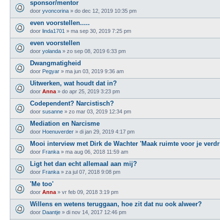
sponsor/mentor
door
yvoncorina
»
do dec 12, 2019 10:35 pm
even voorstellen.....
door
linda1701
»
ma sep 30, 2019 7:25 pm
even voorstellen
door
yolanda
»
zo sep 08, 2019 6:33 pm
Dwangmatigheid
door
Pegyar
»
ma jun 03, 2019 9:36 am
Uitwerken, wat houdt dat in?
door
Anna
»
do apr 25, 2019 3:23 pm
Codependent? Narcistisch?
door
susanne
»
zo mar 03, 2019 12:34 pm
Mediation en Narcisme
door
Hoenuverder
»
di jan 29, 2019 4:17 pm
Mooi interview met Dirk de Wachter 'Maak ruimte voor je verdri
door
Franka
»
ma aug 06, 2018 11:59 am
Ligt het dan echt allemaal aan mij?
door
Franka
»
za jul 07, 2018 9:08 pm
'Me too'
door
Anna
»
vr feb 09, 2018 3:19 pm
Willens en wetens teruggaan, hoe zit dat nu ook alweer?
door
Daantje
»
di nov 14, 2017 12:46 pm