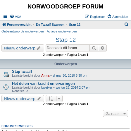
NORWOODGROEP FORUM
V&A
Registreer
Aanmelden
Z
Forumoverzicht
De Twaalf Stappen
Stap 12
Onbeantwoorde onderwerpen
Actieve onderwerpen
o
Stap 12
e
k
Zoek
Uitgebreid zoe
Nieuw onderwerp
2 onderwerpen • Pagina
1
van
1
Onderwerpen
Stap twaalf
Laatste bericht door
Anna
«
di mar 30, 2010 3:30 pm
Het delen van kracht en ervaringen
Laatste bericht door
kwejker
«
wo jun 25, 2014 2:07 pm
Reacties:
2
Nieuw onderwerp
2 onderwerpen • Pagina
1
van
1
Ga naar
FORUMPERMISSIES