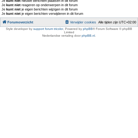
Je
kunt niet
nieuwe berichten plaatsen in dit forum
Je
kunt niet
reageren op onderwerpen in dit forum
Je
kunt niet
je eigen berichten wijzigen in dit forum
Je
kunt niet
je eigen berichten verwijderen in dit forum
Forumoverzicht
Verwijder cookies
Alle tijden zijn
UTC+02:00
Style developer by
support forum tricolor
,
Powered by
phpBB
® Forum Software © phpBB
Limited
Nederlandse vertaling door
phpBB.nl
.