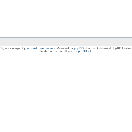
Style developer by
support forum tricolor
,
Powered by
phpBB
® Forum Software © phpBB Limited
Nederlandse vertaling door
phpBB.nl
.