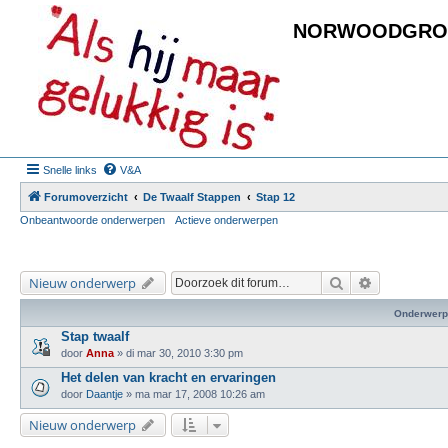
NORWOODGRO
Snelle links
V&A
Forumoverzicht
De Twaalf Stappen
Stap 12
Onbeantwoorde onderwerpen
Actieve onderwerpen
Zoek
Uitgebreid 
Nieuw onderwerp
Onderwerp
Stap twaalf
door
Anna
»
di mar 30, 2010 3:30 pm
Het delen van kracht en ervaringen
door
Daantje
»
ma mar 17, 2008 10:26 am
Nieuw onderwerp