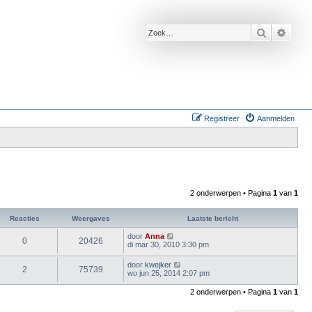
Zoek
Uitge
Registreer
Aanmelden
2 onderwerpen • Pagina
1
van
1
Reacties
Weergaves
Laatste bericht
door
Anna
0
20426
di mar 30, 2010 3:30 pm
door
kwejker
2
75739
wo jun 25, 2014 2:07 pm
2 onderwerpen • Pagina
1
van
1