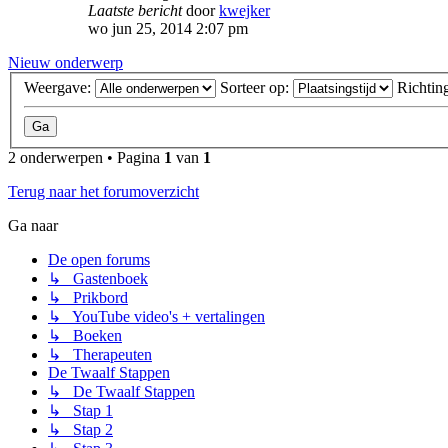
Laatste bericht
door
kwejker
wo jun 25, 2014 2:07 pm
Nieuw onderwerp
Weergave:
Sorteer op:
Richtin
2 onderwerpen • Pagina
1
van
1
Terug naar het forumoverzicht
Ga naar
De open forums
↳ Gastenboek
↳ Prikbord
↳ YouTube video's + vertalingen
↳ Boeken
↳ Therapeuten
De Twaalf Stappen
↳ De Twaalf Stappen
↳ Stap 1
↳ Stap 2