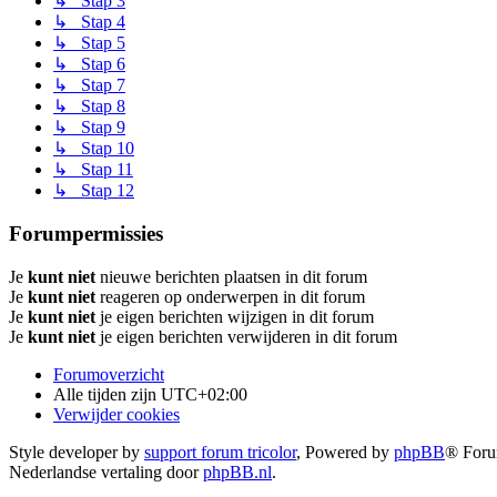
↳ Stap 3
↳ Stap 4
↳ Stap 5
↳ Stap 6
↳ Stap 7
↳ Stap 8
↳ Stap 9
↳ Stap 10
↳ Stap 11
↳ Stap 12
Forumpermissies
Je
kunt niet
nieuwe berichten plaatsen in dit forum
Je
kunt niet
reageren op onderwerpen in dit forum
Je
kunt niet
je eigen berichten wijzigen in dit forum
Je
kunt niet
je eigen berichten verwijderen in dit forum
Forumoverzicht
Alle tijden zijn
UTC+02:00
Verwijder cookies
Style developer by
support forum tricolor
,
Powered by
phpBB
® Foru
Nederlandse vertaling door
phpBB.nl
.