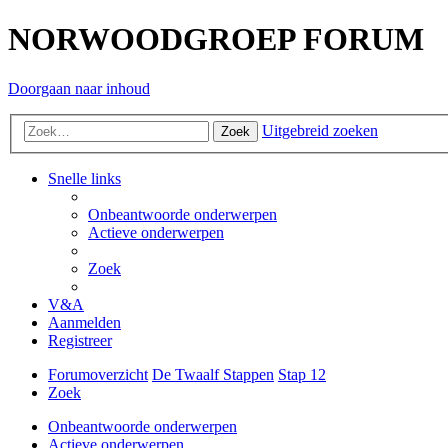
NORWOODGROEP FORUM
Doorgaan naar inhoud
Uitgebreid zoeken
Zoek
Snelle links
Onbeantwoorde onderwerpen
Actieve onderwerpen
Zoek
V&A
Aanmelden
Registreer
Forumoverzicht
De Twaalf Stappen
Stap 12
Zoek
Onbeantwoorde onderwerpen
Actieve onderwerpen