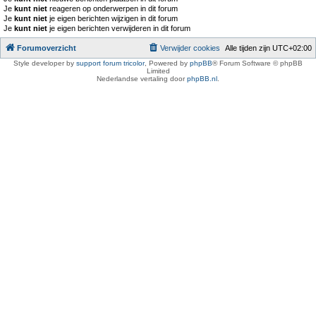
Je
kunt niet
reageren op onderwerpen in dit forum
Je
kunt niet
je eigen berichten wijzigen in dit forum
Je
kunt niet
je eigen berichten verwijderen in dit forum
Forumoverzicht
Verwijder cookies
Alle tijden zijn
UTC+02:00
Style developer by
support forum tricolor
,
Powered by
phpBB
® Forum Software © phpBB
Limited
Nederlandse vertaling door
phpBB.nl
.