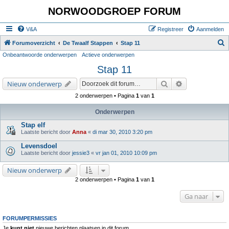
NORWOODGROEP FORUM
V&A
Registreer
Aanmelden
Z
Forumoverzicht
De Twaalf Stappen
Stap 11
Onbeantwoorde onderwerpen
Actieve onderwerpen
o
Stap 11
e
k
Zoek
Uitgebreid zoe
Nieuw onderwerp
2 onderwerpen • Pagina
1
van
1
Onderwerpen
Stap elf
Laatste bericht door
Anna
«
di mar 30, 2010 3:20 pm
Levensdoel
Laatste bericht door
jessie3
«
vr jan 01, 2010 10:09 pm
Nieuw onderwerp
2 onderwerpen • Pagina
1
van
1
Ga naar
FORUMPERMISSIES
Je
kunt niet
nieuwe berichten plaatsen in dit forum