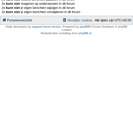
Je
kunt niet
reageren op onderwerpen in dit forum
Je
kunt niet
je eigen berichten wijzigen in dit forum
Je
kunt niet
je eigen berichten verwijderen in dit forum
Forumoverzicht
Verwijder cookies
Alle tijden zijn
UTC+02:00
Style developer by
support forum tricolor
,
Powered by
phpBB
® Forum Software © phpBB
Limited
Nederlandse vertaling door
phpBB.nl
.