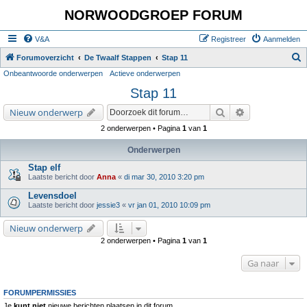
NORWOODGROEP FORUM
V&A
Registreer
Aanmelden
Z
Forumoverzicht
De Twaalf Stappen
Stap 11
Onbeantwoorde onderwerpen
Actieve onderwerpen
o
Stap 11
e
k
Zoek
Uitgebreid zoe
Nieuw onderwerp
2 onderwerpen • Pagina
1
van
1
Onderwerpen
Stap elf
Laatste bericht door
Anna
«
di mar 30, 2010 3:20 pm
Levensdoel
Laatste bericht door
jessie3
«
vr jan 01, 2010 10:09 pm
Nieuw onderwerp
2 onderwerpen • Pagina
1
van
1
Ga naar
FORUMPERMISSIES
Je
kunt niet
nieuwe berichten plaatsen in dit forum