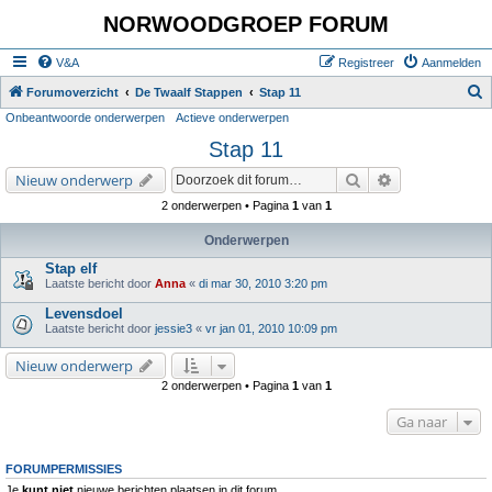
NORWOODGROEP FORUM
V&A
Registreer
Aanmelden
Z
Forumoverzicht
De Twaalf Stappen
Stap 11
Onbeantwoorde onderwerpen
Actieve onderwerpen
o
Stap 11
e
k
Zoek
Uitgebreid zoe
Nieuw onderwerp
2 onderwerpen • Pagina
1
van
1
Onderwerpen
Stap elf
Laatste bericht door
Anna
«
di mar 30, 2010 3:20 pm
Levensdoel
Laatste bericht door
jessie3
«
vr jan 01, 2010 10:09 pm
Nieuw onderwerp
2 onderwerpen • Pagina
1
van
1
Ga naar
FORUMPERMISSIES
Je
kunt niet
nieuwe berichten plaatsen in dit forum