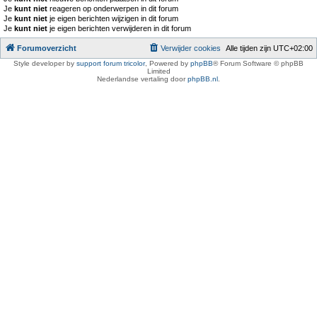
Je
kunt niet
reageren op onderwerpen in dit forum
Je
kunt niet
je eigen berichten wijzigen in dit forum
Je
kunt niet
je eigen berichten verwijderen in dit forum
Forumoverzicht
Verwijder cookies
Alle tijden zijn
UTC+02:00
Style developer by
support forum tricolor
,
Powered by
phpBB
® Forum Software © phpBB
Limited
Nederlandse vertaling door
phpBB.nl
.