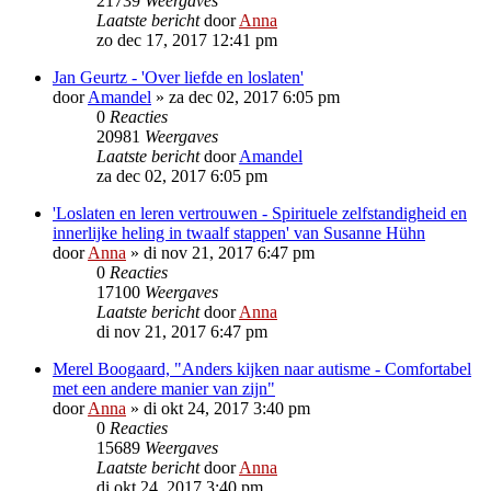
21739
Weergaves
Laatste bericht
door
Anna
zo dec 17, 2017 12:41 pm
Jan Geurtz - 'Over liefde en loslaten'
door
Amandel
»
za dec 02, 2017 6:05 pm
0
Reacties
20981
Weergaves
Laatste bericht
door
Amandel
za dec 02, 2017 6:05 pm
'Loslaten en leren vertrouwen - Spirituele zelfstandigheid en
innerlijke heling in twaalf stappen' van Susanne Hühn
door
Anna
»
di nov 21, 2017 6:47 pm
0
Reacties
17100
Weergaves
Laatste bericht
door
Anna
di nov 21, 2017 6:47 pm
Merel Boogaard, "Anders kijken naar autisme - Comfortabel
met een andere manier van zijn"
door
Anna
»
di okt 24, 2017 3:40 pm
0
Reacties
15689
Weergaves
Laatste bericht
door
Anna
di okt 24, 2017 3:40 pm