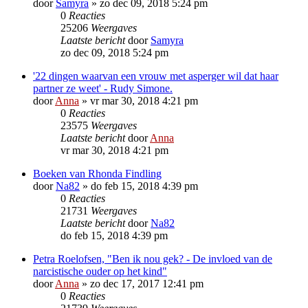
door
Samyra
»
zo dec 09, 2018 5:24 pm
0
Reacties
25206
Weergaves
Laatste bericht
door
Samyra
zo dec 09, 2018 5:24 pm
'22 dingen waarvan een vrouw met asperger wil dat haar
partner ze weet' - Rudy Simone.
door
Anna
»
vr mar 30, 2018 4:21 pm
0
Reacties
23575
Weergaves
Laatste bericht
door
Anna
vr mar 30, 2018 4:21 pm
Boeken van Rhonda Findling
door
Na82
»
do feb 15, 2018 4:39 pm
0
Reacties
21731
Weergaves
Laatste bericht
door
Na82
do feb 15, 2018 4:39 pm
Petra Roelofsen, "Ben ik nou gek? - De invloed van de
narcistische ouder op het kind"
door
Anna
»
zo dec 17, 2017 12:41 pm
0
Reacties