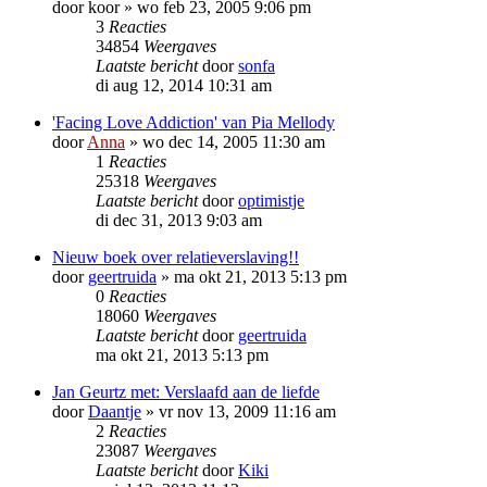
door
koor
»
wo feb 23, 2005 9:06 pm
3
Reacties
34854
Weergaves
Laatste bericht
door
sonfa
di aug 12, 2014 10:31 am
'Facing Love Addiction' van Pia Mellody
door
Anna
»
wo dec 14, 2005 11:30 am
1
Reacties
25318
Weergaves
Laatste bericht
door
optimistje
di dec 31, 2013 9:03 am
Nieuw boek over relatieverslaving!!
door
geertruida
»
ma okt 21, 2013 5:13 pm
0
Reacties
18060
Weergaves
Laatste bericht
door
geertruida
ma okt 21, 2013 5:13 pm
Jan Geurtz met: Verslaafd aan de liefde
door
Daantje
»
vr nov 13, 2009 11:16 am
2
Reacties
23087
Weergaves
Laatste bericht
door
Kiki