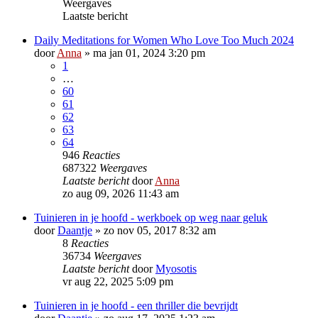
Weergaves
Laatste bericht
Daily Meditations for Women Who Love Too Much 2024
door
Anna
»
ma jan 01, 2024 3:20 pm
1
…
60
61
62
63
64
946
Reacties
687322
Weergaves
Laatste bericht
door
Anna
zo aug 09, 2026 11:43 am
Tuinieren in je hoofd - werkboek op weg naar geluk
door
Daantje
»
zo nov 05, 2017 8:32 am
8
Reacties
36734
Weergaves
Laatste bericht
door
Myosotis
vr aug 22, 2025 5:09 pm
Tuinieren in je hoofd - een thriller die bevrijdt