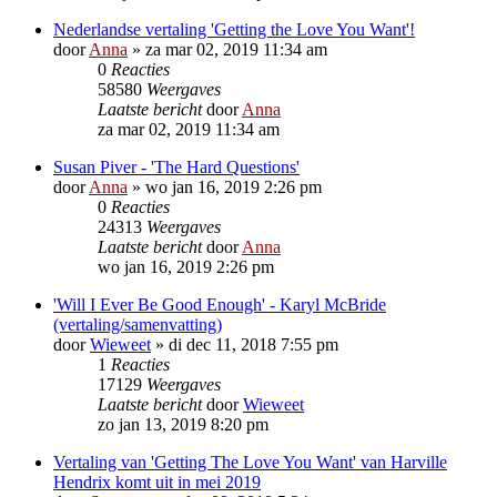
Nederlandse vertaling 'Getting the Love You Want'!
door
Anna
»
za mar 02, 2019 11:34 am
0
Reacties
58580
Weergaves
Laatste bericht
door
Anna
za mar 02, 2019 11:34 am
Susan Piver - 'The Hard Questions'
door
Anna
»
wo jan 16, 2019 2:26 pm
0
Reacties
24313
Weergaves
Laatste bericht
door
Anna
wo jan 16, 2019 2:26 pm
'Will I Ever Be Good Enough' - Karyl McBride
(vertaling/samenvatting)
door
Wieweet
»
di dec 11, 2018 7:55 pm
1
Reacties
17129
Weergaves
Laatste bericht
door
Wieweet
zo jan 13, 2019 8:20 pm
Vertaling van 'Getting The Love You Want' van Harville
Hendrix komt uit in mei 2019