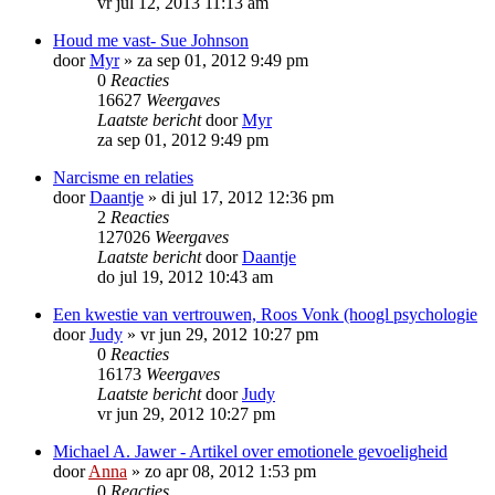
vr jul 12, 2013 11:13 am
Houd me vast- Sue Johnson
door
Myr
»
za sep 01, 2012 9:49 pm
0
Reacties
16627
Weergaves
Laatste bericht
door
Myr
za sep 01, 2012 9:49 pm
Narcisme en relaties
door
Daantje
»
di jul 17, 2012 12:36 pm
2
Reacties
127026
Weergaves
Laatste bericht
door
Daantje
do jul 19, 2012 10:43 am
Een kwestie van vertrouwen, Roos Vonk (hoogl psychologie
door
Judy
»
vr jun 29, 2012 10:27 pm
0
Reacties
16173
Weergaves
Laatste bericht
door
Judy
vr jun 29, 2012 10:27 pm
Michael A. Jawer - Artikel over emotionele gevoeligheid
door
Anna
»
zo apr 08, 2012 1:53 pm
0
Reacties