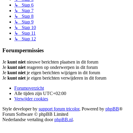
↳ Stap 6
↳ Stap 7
↳ Stap 8
↳ Stap 9
↳ Stap 10
↳ Stap 11
↳ Stap 12
Forumpermissies
Je
kunt niet
nieuwe berichten plaatsen in dit forum
Je
kunt niet
reageren op onderwerpen in dit forum
Je
kunt niet
je eigen berichten wijzigen in dit forum
Je
kunt niet
je eigen berichten verwijderen in dit forum
Forumoverzicht
Alle tijden zijn
UTC+02:00
Verwijder cookies
Style developer by
support forum tricolor
,
Powered by
phpBB
®
Forum Software © phpBB Limited
Nederlandse vertaling door
phpBB.nl
.