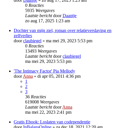
door
Daantje
»
zo aug 17, 2025 1:23 am
0
Reacties
5935
Weergaves
Laatste bericht
door
Daantje
zo aug 17, 2025 1:23 am
Dochter van mijn ziel, roman over relatieverslaving en
zelfverlies
door
claubiegel
»
ma mei 29, 2023 5:53 pm
0
Reacties
13493
Weergaves
Laatste bericht
door
claubiegel
ma mei 29, 2023 5:53 pm
'The Intimacy Factor' Pia Mellody
door
Anna
»
di apr 05, 2011 4:36 pm
1
2
3
36
Reacties
619008
Weergaves
Laatste bericht
door
Anna
ma mei 22, 2023 2:41 pm
Gratis Ebook: Loslaten van codependentie
door
InBalansOnline
»
za dec 18, 2021 12:20 am