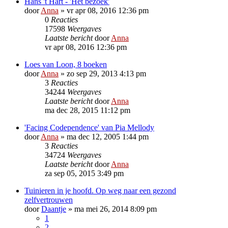
Hans 't Hart - 'Het bezoek'
door
Anna
»
vr apr 08, 2016 12:36 pm
0
Reacties
17598
Weergaves
Laatste bericht
door
Anna
vr apr 08, 2016 12:36 pm
Loes van Loon, 8 boeken
door
Anna
»
zo sep 29, 2013 4:13 pm
3
Reacties
34244
Weergaves
Laatste bericht
door
Anna
ma dec 28, 2015 11:12 pm
'Facing Codependence' van Pia Mellody
door
Anna
»
ma dec 12, 2005 1:44 pm
3
Reacties
34724
Weergaves
Laatste bericht
door
Anna
za sep 05, 2015 3:49 pm
Tuinieren in je hoofd. Op weg naar een gezond
zelfvertrouwen
door
Daantje
»
ma mei 26, 2014 8:09 pm
1
2