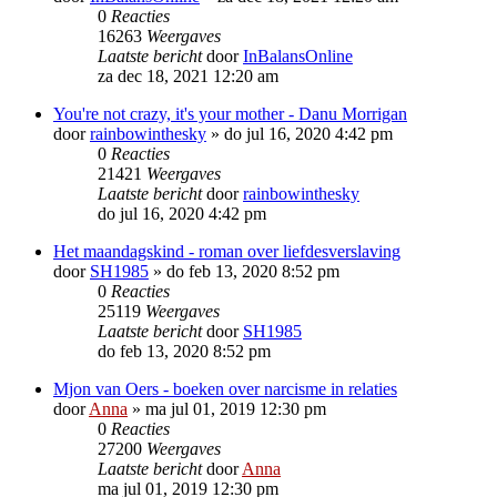
0
Reacties
16263
Weergaves
Laatste bericht
door
InBalansOnline
za dec 18, 2021 12:20 am
You're not crazy, it's your mother - Danu Morrigan
door
rainbowinthesky
»
do jul 16, 2020 4:42 pm
0
Reacties
21421
Weergaves
Laatste bericht
door
rainbowinthesky
do jul 16, 2020 4:42 pm
Het maandagskind - roman over liefdesverslaving
door
SH1985
»
do feb 13, 2020 8:52 pm
0
Reacties
25119
Weergaves
Laatste bericht
door
SH1985
do feb 13, 2020 8:52 pm
Mjon van Oers - boeken over narcisme in relaties
door
Anna
»
ma jul 01, 2019 12:30 pm
0
Reacties
27200
Weergaves
Laatste bericht
door
Anna
ma jul 01, 2019 12:30 pm