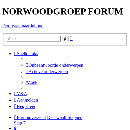
NORWOODGROEP FORUM
Doorgaan naar inhoud
Uitgebreid
Zoek
zoeken
Snelle links
Onbeantwoorde onderwerpen
Actieve onderwerpen
Zoek
V&A
Aanmelden
Registreer
Forumoverzicht
De Twaalf Stappen
Stap 7
Zoek