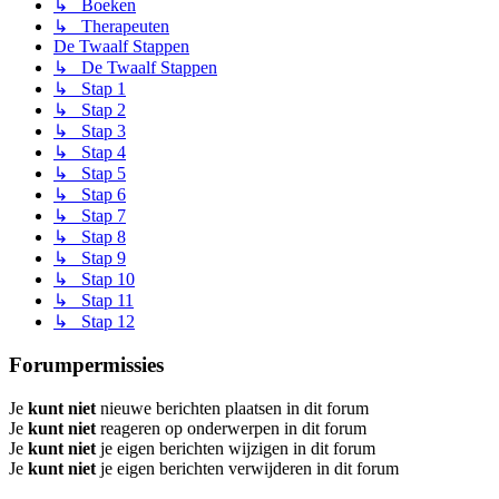
↳ Boeken
↳ Therapeuten
De Twaalf Stappen
↳ De Twaalf Stappen
↳ Stap 1
↳ Stap 2
↳ Stap 3
↳ Stap 4
↳ Stap 5
↳ Stap 6
↳ Stap 7
↳ Stap 8
↳ Stap 9
↳ Stap 10
↳ Stap 11
↳ Stap 12
Forumpermissies
Je
kunt niet
nieuwe berichten plaatsen in dit forum
Je
kunt niet
reageren op onderwerpen in dit forum
Je
kunt niet
je eigen berichten wijzigen in dit forum
Je
kunt niet
je eigen berichten verwijderen in dit forum