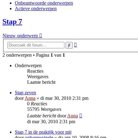
Onbeantwoorde onderwerpen
Actieve onderwerpen
Stap 7
Nieuw onderwerp
Uitgebreid
Zoek
zoeken
2 onderwerpen • Pagina
1
van
1
Onderwerpen
Reacties
Weergaves
Laatste bericht
Stap zeven
door
Anna
»
di mar 30, 2010 2:31 pm
0
Reacties
55795
Weergaves
Laatste bericht
door
Anna
di mar 30, 2010 2:31 pm
Stap 7 in de praktijk voor mij
door
unhappysingle
»
do apr 10, 2008 8:16 pm