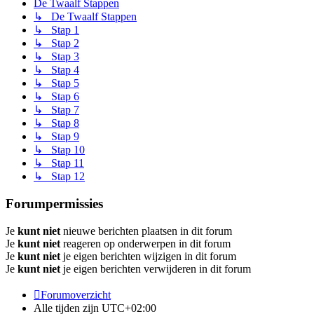
De Twaalf Stappen
↳ De Twaalf Stappen
↳ Stap 1
↳ Stap 2
↳ Stap 3
↳ Stap 4
↳ Stap 5
↳ Stap 6
↳ Stap 7
↳ Stap 8
↳ Stap 9
↳ Stap 10
↳ Stap 11
↳ Stap 12
Forumpermissies
Je
kunt niet
nieuwe berichten plaatsen in dit forum
Je
kunt niet
reageren op onderwerpen in dit forum
Je
kunt niet
je eigen berichten wijzigen in dit forum
Je
kunt niet
je eigen berichten verwijderen in dit forum
Forumoverzicht
Alle tijden zijn
UTC+02:00