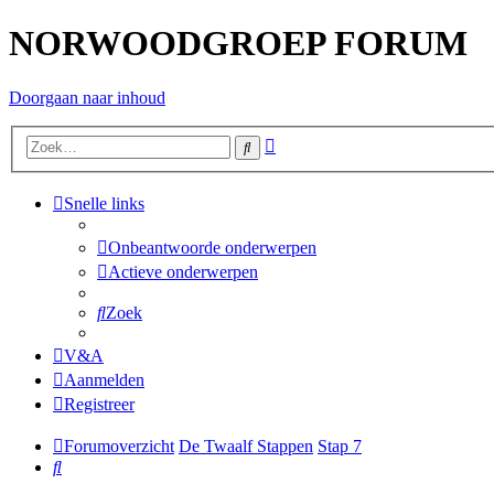
NORWOODGROEP FORUM
Doorgaan naar inhoud
Uitgebreid
Zoek
zoeken
Snelle links
Onbeantwoorde onderwerpen
Actieve onderwerpen
Zoek
V&A
Aanmelden
Registreer
Forumoverzicht
De Twaalf Stappen
Stap 7
Zoek