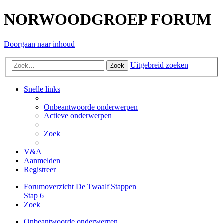
NORWOODGROEP FORUM
Doorgaan naar inhoud
Uitgebreid zoeken
Zoek
Snelle links
Onbeantwoorde onderwerpen
Actieve onderwerpen
Zoek
V&A
Aanmelden
Registreer
Forumoverzicht
De Twaalf Stappen
Stap 6
Zoek
Onbeantwoorde onderwerpen