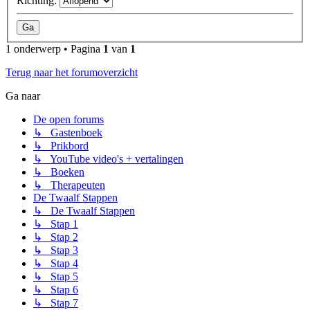
Richting:
1 onderwerp • Pagina
1
van
1
Terug naar het forumoverzicht
Ga naar
De open forums
↳ Gastenboek
↳ Prikbord
↳ YouTube video's + vertalingen
↳ Boeken
↳ Therapeuten
De Twaalf Stappen
↳ De Twaalf Stappen
↳ Stap 1
↳ Stap 2
↳ Stap 3
↳ Stap 4
↳ Stap 5
↳ Stap 6
↳ Stap 7