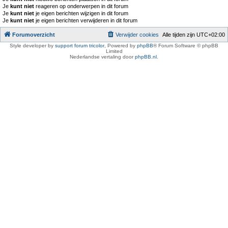
Je
kunt niet
reageren op onderwerpen in dit forum
Je
kunt niet
je eigen berichten wijzigen in dit forum
Je
kunt niet
je eigen berichten verwijderen in dit forum
Forumoverzicht
Verwijder cookies
Alle tijden zijn
UTC+02:00
Style developer by
support forum tricolor
,
Powered by
phpBB
® Forum Software © phpBB
Limited
Nederlandse vertaling door
phpBB.nl
.