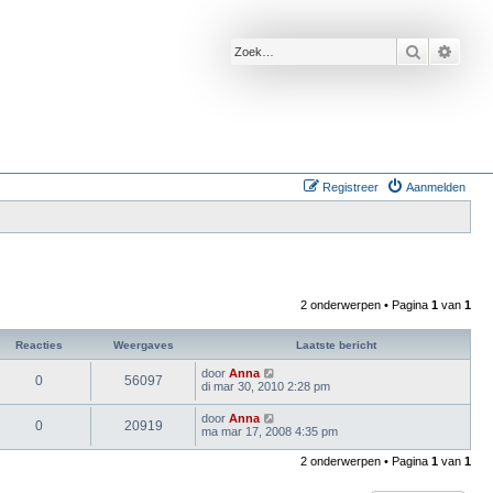
Zoek
Uitge
Registreer
Aanmelden
2 onderwerpen • Pagina
1
van
1
Reacties
Weergaves
Laatste bericht
door
Anna
0
56097
di mar 30, 2010 2:28 pm
door
Anna
0
20919
ma mar 17, 2008 4:35 pm
2 onderwerpen • Pagina
1
van
1