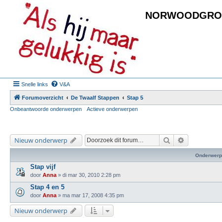
NORWOODGRO
Snelle links
V&A
Forumoverzicht
De Twaalf Stappen
Stap 5
Onbeantwoorde onderwerpen
Actieve onderwerpen
Zoek
Uitgebreid 
Nieuw onderwerp
Onderwerp
Stap vijf
door
Anna
»
di mar 30, 2010 2:28 pm
Stap 4 en 5
door
Anna
»
ma mar 17, 2008 4:35 pm
Nieuw onderwerp