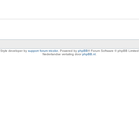
Style developer by
support forum tricolor
,
Powered by
phpBB
® Forum Software © phpBB Limited
Nederlandse vertaling door
phpBB.nl
.