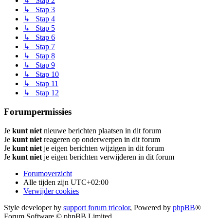
↳ Stap 2
↳ Stap 3
↳ Stap 4
↳ Stap 5
↳ Stap 6
↳ Stap 7
↳ Stap 8
↳ Stap 9
↳ Stap 10
↳ Stap 11
↳ Stap 12
Forumpermissies
Je
kunt niet
nieuwe berichten plaatsen in dit forum
Je
kunt niet
reageren op onderwerpen in dit forum
Je
kunt niet
je eigen berichten wijzigen in dit forum
Je
kunt niet
je eigen berichten verwijderen in dit forum
Forumoverzicht
Alle tijden zijn
UTC+02:00
Verwijder cookies
Style developer by
support forum tricolor
,
Powered by
phpBB
®
Forum Software © phpBB Limited