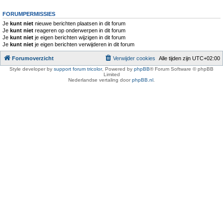
FORUMPERMISSIES
Je
kunt niet
nieuwe berichten plaatsen in dit forum
Je
kunt niet
reageren op onderwerpen in dit forum
Je
kunt niet
je eigen berichten wijzigen in dit forum
Je
kunt niet
je eigen berichten verwijderen in dit forum
Forumoverzicht
Verwijder cookies
Alle tijden zijn
UTC+02:00
Style developer by
support forum tricolor
,
Powered by
phpBB
® Forum Software © phpBB
Limited
Nederlandse vertaling door
phpBB.nl
.