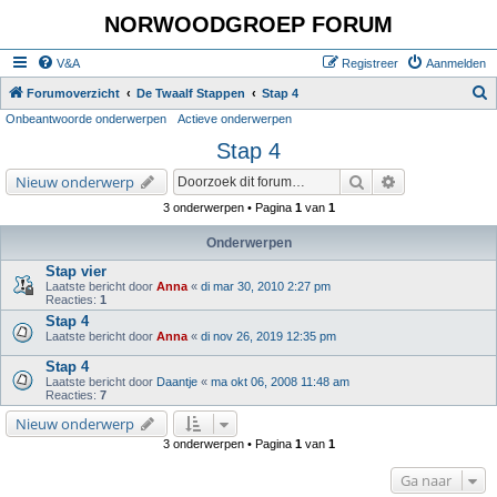
NORWOODGROEP FORUM
V&A
Registreer
Aanmelden
Z
Forumoverzicht
De Twaalf Stappen
Stap 4
Onbeantwoorde onderwerpen
Actieve onderwerpen
o
Stap 4
e
k
Zoek
Uitgebreid zoe
Nieuw onderwerp
3 onderwerpen • Pagina
1
van
1
Onderwerpen
Stap vier
Laatste bericht door
Anna
«
di mar 30, 2010 2:27 pm
Reacties:
1
Stap 4
Laatste bericht door
Anna
«
di nov 26, 2019 12:35 pm
Stap 4
Laatste bericht door
Daantje
«
ma okt 06, 2008 11:48 am
Reacties:
7
Nieuw onderwerp
3 onderwerpen • Pagina
1
van
1
Ga naar