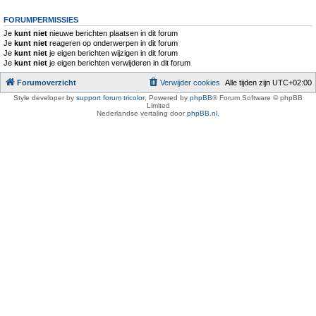
FORUMPERMISSIES
Je
kunt niet
nieuwe berichten plaatsen in dit forum
Je
kunt niet
reageren op onderwerpen in dit forum
Je
kunt niet
je eigen berichten wijzigen in dit forum
Je
kunt niet
je eigen berichten verwijderen in dit forum
Forumoverzicht
Verwijder cookies
Alle tijden zijn
UTC+02:00
Style developer by
support forum tricolor
,
Powered by
phpBB
® Forum Software © phpBB
Limited
Nederlandse vertaling door
phpBB.nl
.