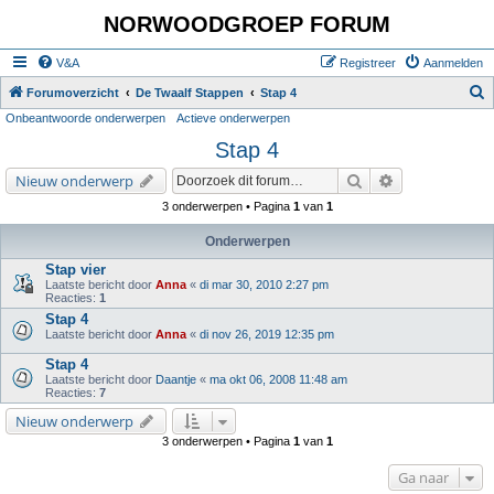
NORWOODGROEP FORUM
V&A
Registreer
Aanmelden
Z
Forumoverzicht
De Twaalf Stappen
Stap 4
Onbeantwoorde onderwerpen
Actieve onderwerpen
o
Stap 4
e
k
Zoek
Uitgebreid zoe
Nieuw onderwerp
3 onderwerpen • Pagina
1
van
1
Onderwerpen
Stap vier
Laatste bericht door
Anna
«
di mar 30, 2010 2:27 pm
Reacties:
1
Stap 4
Laatste bericht door
Anna
«
di nov 26, 2019 12:35 pm
Stap 4
Laatste bericht door
Daantje
«
ma okt 06, 2008 11:48 am
Reacties:
7
Nieuw onderwerp
3 onderwerpen • Pagina
1
van
1
Ga naar