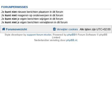
FORUMPERMISSIES
Je
kunt niet
nieuwe berichten plaatsen in dit forum
Je
kunt niet
reageren op onderwerpen in dit forum
Je
kunt niet
je eigen berichten wijzigen in dit forum
Je
kunt niet
je eigen berichten verwijderen in dit forum
Forumoverzicht
Verwijder cookies
Alle tijden zijn
UTC+02:00
Style developer by
support forum tricolor
,
Powered by
phpBB
® Forum Software © phpBB
Limited
Nederlandse vertaling door
phpBB.nl
.