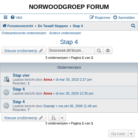
NORWOODGROEP FORUM
V&A
Registreer
Aanmelden
Z
Forumoverzicht
De Twaalf Stappen
Stap 4
Onbeantwoorde onderwerpen
Actieve onderwerpen
o
Stap 4
e
k
Zoek
Uitgebreid zoe
Nieuw onderwerp
3 onderwerpen • Pagina
1
van
1
Onderwerpen
Stap vier
Laatste bericht door
Anna
«
di mar 30, 2010 2:27 pm
Reacties:
1
Stap 4
Laatste bericht door
Anna
«
di nov 26, 2019 12:35 pm
Stap 4
Laatste bericht door
Daantje
«
ma okt 06, 2008 11:48 am
Reacties:
7
Nieuw onderwerp
3 onderwerpen • Pagina
1
van
1
Ga naar