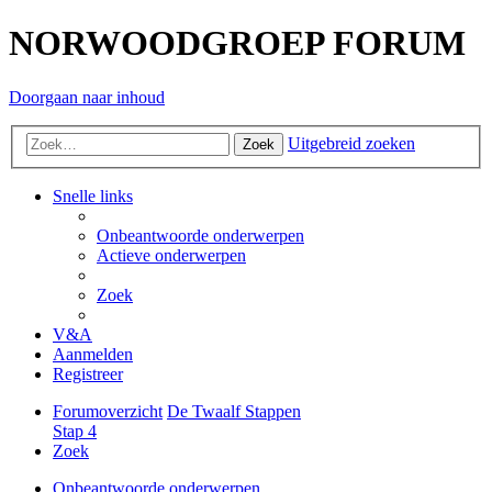
NORWOODGROEP FORUM
Doorgaan naar inhoud
Uitgebreid zoeken
Zoek
Snelle links
Onbeantwoorde onderwerpen
Actieve onderwerpen
Zoek
V&A
Aanmelden
Registreer
Forumoverzicht
De Twaalf Stappen
Stap 4
Zoek
Onbeantwoorde onderwerpen