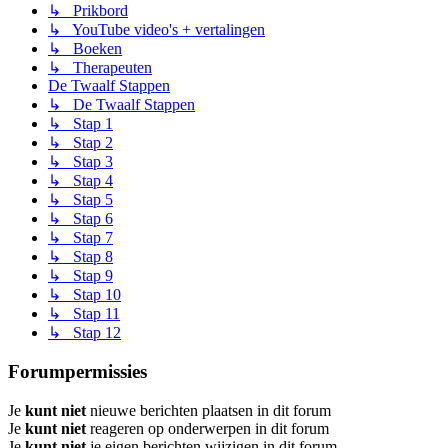
↳ Prikbord
↳ YouTube video's + vertalingen
↳ Boeken
↳ Therapeuten
De Twaalf Stappen
↳ De Twaalf Stappen
↳ Stap 1
↳ Stap 2
↳ Stap 3
↳ Stap 4
↳ Stap 5
↳ Stap 6
↳ Stap 7
↳ Stap 8
↳ Stap 9
↳ Stap 10
↳ Stap 11
↳ Stap 12
Forumpermissies
Je
kunt niet
nieuwe berichten plaatsen in dit forum
Je
kunt niet
reageren op onderwerpen in dit forum
Je
kunt niet
je eigen berichten wijzigen in dit forum