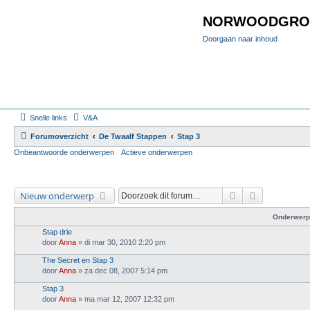
NORWOODGRO
Doorgaan naar inhoud
Snelle links
V&A
Forumoverzicht
De Twaalf Stappen
Stap 3
Onbeantwoorde onderwerpen
Actieve onderwerpen
Zoek
Uitgebreid 
Nieuw onderwerp
Onderwerp
Stap drie
door
Anna
»
di mar 30, 2010 2:20 pm
The Secret en Stap 3
door
Anna
»
za dec 08, 2007 5:14 pm
Stap 3
door
Anna
»
ma mar 12, 2007 12:32 pm