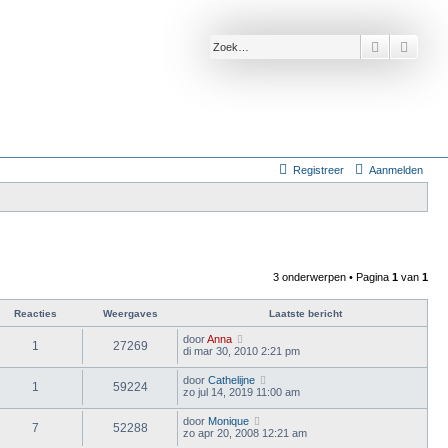
Zoek
Uitge
Registreer
Aanmelden
3 onderwerpen • Pagina
1
van
1
Reacties
Weergaves
Laatste bericht
door
Anna
1
27269
di mar 30, 2010 2:21 pm
door
Cathelijne
1
59224
zo jul 14, 2019 11:00 am
door
Monique
7
52288
zo apr 20, 2008 12:21 am