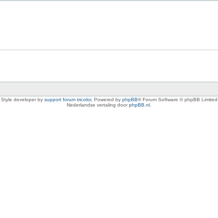
Style developer by
support forum tricolor
,
Powered by
phpBB
® Forum Software © phpBB Limited
Nederlandse vertaling door
phpBB.nl
.