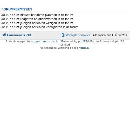
FORUMPERMISSIES
Je
kunt niet
nieuwe berichten plaatsen in dit forum
Je
kunt niet
reageren op onderwerpen in dit forum
Je
kunt niet
je eigen berichten wijzigen in dit forum
Je
kunt niet
je eigen berichten verwijderen in dit forum
Forumoverzicht
Verwijder cookies
Alle tijden zijn
UTC+02:00
Style developer by
support forum tricolor
,
Powered by
phpBB
® Forum Software © phpBB
Limited
Nederlandse vertaling door
phpBB.nl
.