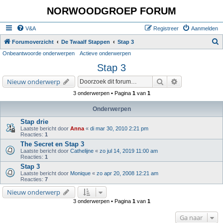
NORWOODGROEP FORUM
V&A
Registreer
Aanmelden
Z
Forumoverzicht
De Twaalf Stappen
Stap 3
Onbeantwoorde onderwerpen
Actieve onderwerpen
o
Stap 3
e
k
Zoek
Uitgebreid zoe
Nieuw onderwerp
3 onderwerpen • Pagina
1
van
1
Onderwerpen
Stap drie
Laatste bericht door
Anna
«
di mar 30, 2010 2:21 pm
Reacties:
1
The Secret en Stap 3
Laatste bericht door
Cathelijne
«
zo jul 14, 2019 11:00 am
Reacties:
1
Stap 3
Laatste bericht door
Monique
«
zo apr 20, 2008 12:21 am
Reacties:
7
Nieuw onderwerp
3 onderwerpen • Pagina
1
van
1
Ga naar