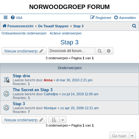
NORWOODGROEP FORUM
V&A
Registreer
Aanmelden
Z
Forumoverzicht
De Twaalf Stappen
Stap 3
Onbeantwoorde onderwerpen
Actieve onderwerpen
o
Stap 3
e
k
Zoek
Uitgebreid zoe
Nieuw onderwerp
3 onderwerpen • Pagina
1
van
1
Onderwerpen
Stap drie
Laatste bericht door
Anna
«
di mar 30, 2010 2:21 pm
Reacties:
1
The Secret en Stap 3
Laatste bericht door
Cathelijne
«
zo jul 14, 2019 11:00 am
Reacties:
1
Stap 3
Laatste bericht door
Monique
«
zo apr 20, 2008 12:21 am
Reacties:
7
Nieuw onderwerp
3 onderwerpen • Pagina
1
van
1
Ga naar