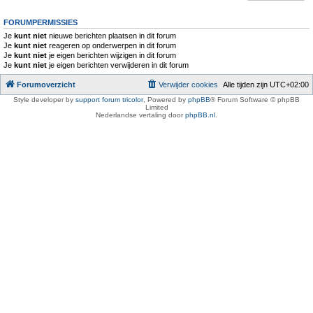
FORUMPERMISSIES
Je
kunt niet
nieuwe berichten plaatsen in dit forum
Je
kunt niet
reageren op onderwerpen in dit forum
Je
kunt niet
je eigen berichten wijzigen in dit forum
Je
kunt niet
je eigen berichten verwijderen in dit forum
Forumoverzicht
Verwijder cookies
Alle tijden zijn
UTC+02:00
Style developer by
support forum tricolor
,
Powered by
phpBB
® Forum Software © phpBB
Limited
Nederlandse vertaling door
phpBB.nl
.