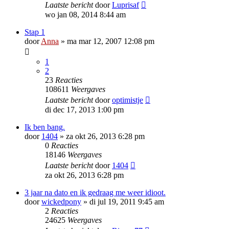
Laatste bericht
door
Luprisaf
wo jan 08, 2014 8:44 am
Stap 1
door
Anna
»
ma mar 12, 2007 12:08 pm
1
2
23
Reacties
108611
Weergaves
Laatste bericht
door
optimistje
di dec 17, 2013 1:00 pm
Ik ben bang.
door
1404
»
za okt 26, 2013 6:28 pm
0
Reacties
18146
Weergaves
Laatste bericht
door
1404
za okt 26, 2013 6:28 pm
3 jaar na dato en ik gedraag me weer idioot.
door
wickedpony
»
di jul 19, 2011 9:45 am
2
Reacties
24625
Weergaves