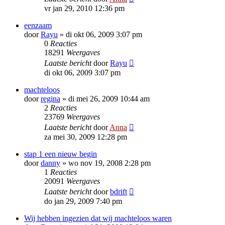
vr jan 29, 2010 12:36 pm
eenzaam
door
Rayu
»
di okt 06, 2009 3:07 pm
0
Reacties
18291
Weergaves
Laatste bericht
door
Rayu
di okt 06, 2009 3:07 pm
machteloos
door
regina
»
di mei 26, 2009 10:44 am
2
Reacties
23769
Weergaves
Laatste bericht
door
Anna
za mei 30, 2009 12:28 pm
stap 1 een nieuw begin
door
danny
»
wo nov 19, 2008 2:28 pm
1
Reacties
20091
Weergaves
Laatste bericht
door
bdrift
do jan 29, 2009 7:40 pm
Wij hebben ingezien dat wij machteloos waren