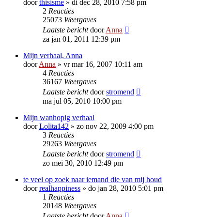
door
thisisme
»
di dec 28, 2010 7:58 pm
2
Reacties
25073
Weergaves
Laatste bericht
door
Anna
za jan 01, 2011 12:39 pm
Mijn verhaal, Anna
door
Anna
»
vr mar 16, 2007 10:11 am
4
Reacties
36167
Weergaves
Laatste bericht
door
stromend
ma jul 05, 2010 10:00 pm
Mijn wanhopig verhaal
door
Lolita142
»
zo nov 22, 2009 4:00 pm
3
Reacties
29263
Weergaves
Laatste bericht
door
stromend
zo mei 30, 2010 12:49 pm
te veel op zoek naar iemand die van mij houd
door
realhappiness
»
do jan 28, 2010 5:01 pm
1
Reacties
20148
Weergaves
Laatste bericht
door
Anna