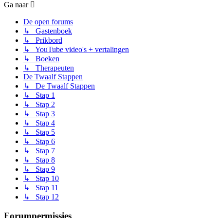
Ga naar
De open forums
↳ Gastenboek
↳ Prikbord
↳ YouTube video's + vertalingen
↳ Boeken
↳ Therapeuten
De Twaalf Stappen
↳ De Twaalf Stappen
↳ Stap 1
↳ Stap 2
↳ Stap 3
↳ Stap 4
↳ Stap 5
↳ Stap 6
↳ Stap 7
↳ Stap 8
↳ Stap 9
↳ Stap 10
↳ Stap 11
↳ Stap 12
Forumpermissies