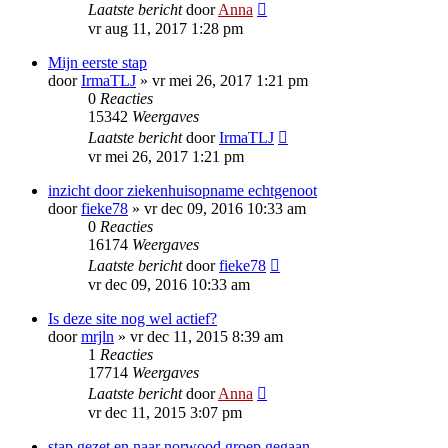
Laatste bericht
door
Anna
vr aug 11, 2017 1:28 pm
Mijn eerste stap
door
IrmaTLJ
»
vr mei 26, 2017 1:21 pm
0
Reacties
15342
Weergaves
Laatste bericht
door
IrmaTLJ
vr mei 26, 2017 1:21 pm
inzicht door ziekenhuisopname echtgenoot
door
fieke78
»
vr dec 09, 2016 10:33 am
0
Reacties
16174
Weergaves
Laatste bericht
door
fieke78
vr dec 09, 2016 10:33 am
Is deze site nog wel actief?
door
mrjln
»
vr dec 11, 2015 8:39 am
1
Reacties
17714
Weergaves
Laatste bericht
door
Anna
vr dec 11, 2015 3:07 pm
stap gezet en naar norwood groep gegaan