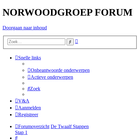
NORWOODGROEP FORUM
Doorgaan naar inhoud
Uitgebreid
Zoek
zoeken
Snelle links
Onbeantwoorde onderwerpen
Actieve onderwerpen
Zoek
V&A
Aanmelden
Registreer
Forumoverzicht
De Twaalf Stappen
Stap 1
Zoek