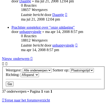
door
Daantje
»
ma jul 21, 2008 12:04 pm
0
Reacties
18657
Weergaves
Laatste bericht
door
Daantje
ma jul 21, 2008 12:04 pm
Prachtige songtekst over "onze uitdaging"
door
unhappysingle
»
ma apr 14, 2008 8:57 pm
0
Reacties
18812
Weergaves
Laatste bericht
door
unhappysingle
ma apr 14, 2008 8:57 pm
Nieuw onderwerp
Weergave:
Sorteer op:
Richting:
37 onderwerpen • Pagina
1
van
1
Terug naar het forumoverzicht