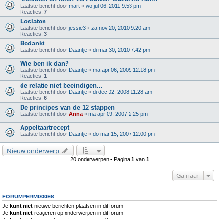
Laatste bericht door
mart
«
wo jul 06, 2011 9:53 pm
Reacties:
7
Loslaten
Laatste bericht door
jessie3
«
za nov 20, 2010 9:20 am
Reacties:
3
Bedankt
Laatste bericht door
Daantje
«
di mar 30, 2010 7:42 pm
Wie ben ik dan?
Laatste bericht door
Daantje
«
ma apr 06, 2009 12:18 pm
Reacties:
1
de relatie niet beeindigen...
Laatste bericht door
Daantje
«
di dec 02, 2008 11:28 am
Reacties:
6
De principes van de 12 stappen
Laatste bericht door
Anna
«
ma apr 09, 2007 2:25 pm
Appeltaartrecept
Laatste bericht door
Daantje
«
do mar 15, 2007 12:00 pm
Nieuw onderwerp
20 onderwerpen • Pagina
1
van
1
Ga naar
FORUMPERMISSIES
Je
kunt niet
nieuwe berichten plaatsen in dit forum
Je
kunt niet
reageren op onderwerpen in dit forum