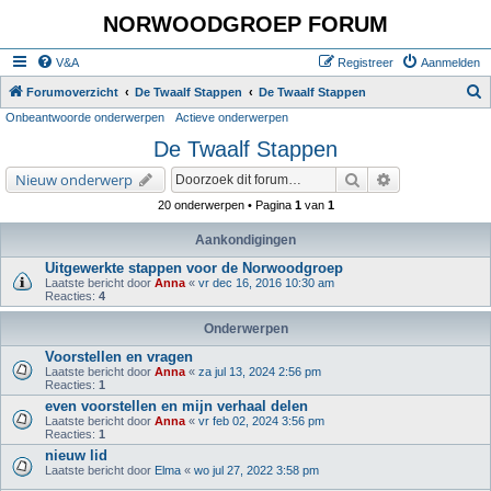
NORWOODGROEP FORUM
V&A
Registreer
Aanmelden
Z
Forumoverzicht
De Twaalf Stappen
De Twaalf Stappen
Onbeantwoorde onderwerpen
Actieve onderwerpen
o
De Twaalf Stappen
e
k
Zoek
Uitgebreid zoe
Nieuw onderwerp
20 onderwerpen • Pagina
1
van
1
Aankondigingen
Uitgewerkte stappen voor de Norwoodgroep
Laatste bericht door
Anna
«
vr dec 16, 2016 10:30 am
Reacties:
4
Onderwerpen
Voorstellen en vragen
Laatste bericht door
Anna
«
za jul 13, 2024 2:56 pm
Reacties:
1
even voorstellen en mijn verhaal delen
Laatste bericht door
Anna
«
vr feb 02, 2024 3:56 pm
Reacties:
1
nieuw lid
Laatste bericht door
Elma
«
wo jul 27, 2022 3:58 pm