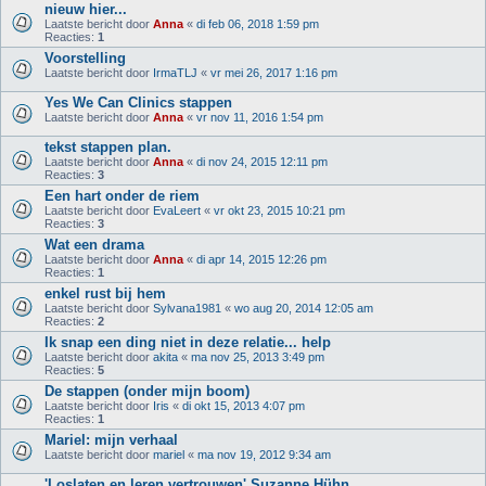
nieuw hier...
Laatste bericht door
Anna
«
di feb 06, 2018 1:59 pm
Reacties:
1
Voorstelling
Laatste bericht door
IrmaTLJ
«
vr mei 26, 2017 1:16 pm
Yes We Can Clinics stappen
Laatste bericht door
Anna
«
vr nov 11, 2016 1:54 pm
tekst stappen plan.
Laatste bericht door
Anna
«
di nov 24, 2015 12:11 pm
Reacties:
3
Een hart onder de riem
Laatste bericht door
EvaLeert
«
vr okt 23, 2015 10:21 pm
Reacties:
3
Wat een drama
Laatste bericht door
Anna
«
di apr 14, 2015 12:26 pm
Reacties:
1
enkel rust bij hem
Laatste bericht door
Sylvana1981
«
wo aug 20, 2014 12:05 am
Reacties:
2
Ik snap een ding niet in deze relatie... help
Laatste bericht door
akita
«
ma nov 25, 2013 3:49 pm
Reacties:
5
De stappen (onder mijn boom)
Laatste bericht door
Iris
«
di okt 15, 2013 4:07 pm
Reacties:
1
Mariel: mijn verhaal
Laatste bericht door
mariel
«
ma nov 19, 2012 9:34 am
'Loslaten en leren vertrouwen' Suzanne Hühn