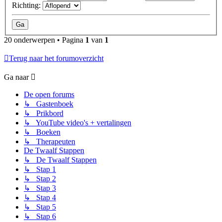
Richting:
20 onderwerpen • Pagina
1
van
1
Terug naar het forumoverzicht
Ga naar
De open forums
↳ Gastenboek
↳ Prikbord
↳ YouTube video's + vertalingen
↳ Boeken
↳ Therapeuten
De Twaalf Stappen
↳ De Twaalf Stappen
↳ Stap 1
↳ Stap 2
↳ Stap 3
↳ Stap 4
↳ Stap 5
↳ Stap 6