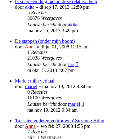
Ik snap een ding niet in deze relatie... help
door
akita
»
di sep 17, 2013 12:59 pm
5
Reacties
30676
Weergaves
Laatste bericht
door
akita
ma nov 25, 2013 3:49 pm
De stappen (onder mijn boom)
door
Anna
»
di jul 01, 2008 11:15 am
1
Reacties
21038
Weergaves
Laatste bericht
door
Iris
di okt 15, 2013 4:07 pm
Mariel: mijn verhaal
door
mariel
»
ma nov 19, 2012 9:34 am
0
Reacties
16100
Weergaves
Laatste bericht
door
mariel
ma nov 19, 2012 9:34 am
'Loslaten en leren vertrouwen' Suzanne Hühn
door
Anna
»
wo feb 27, 2008 1:55 pm
7
Reacties
49411
Weergaves