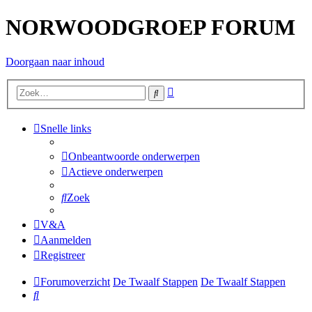
NORWOODGROEP FORUM
Doorgaan naar inhoud
Uitgebreid
Zoek
zoeken
Snelle links
Onbeantwoorde onderwerpen
Actieve onderwerpen
Zoek
V&A
Aanmelden
Registreer
Forumoverzicht
De Twaalf Stappen
De Twaalf Stappen
Zoek