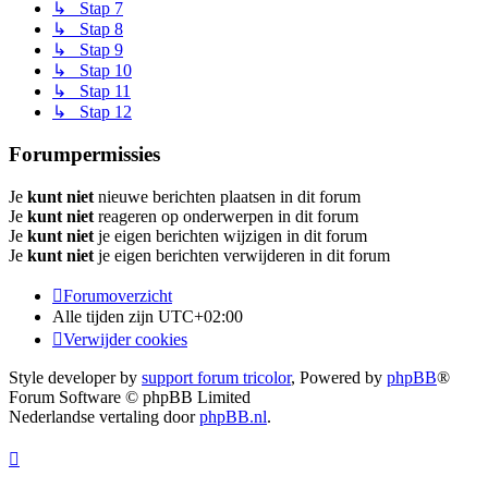
↳ Stap 7
↳ Stap 8
↳ Stap 9
↳ Stap 10
↳ Stap 11
↳ Stap 12
Forumpermissies
Je
kunt niet
nieuwe berichten plaatsen in dit forum
Je
kunt niet
reageren op onderwerpen in dit forum
Je
kunt niet
je eigen berichten wijzigen in dit forum
Je
kunt niet
je eigen berichten verwijderen in dit forum
Forumoverzicht
Alle tijden zijn
UTC+02:00
Verwijder cookies
Style developer by
support forum tricolor
,
Powered by
phpBB
®
Forum Software © phpBB Limited
Nederlandse vertaling door
phpBB.nl
.