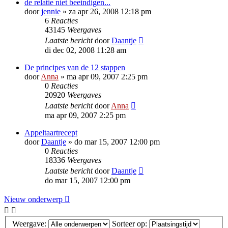
de relatie niet beeindigen...
door
jennie
»
za apr 26, 2008 12:18 pm
6
Reacties
43145
Weergaves
Laatste bericht
door
Daantje
di dec 02, 2008 11:28 am
De principes van de 12 stappen
door
Anna
»
ma apr 09, 2007 2:25 pm
0
Reacties
20920
Weergaves
Laatste bericht
door
Anna
ma apr 09, 2007 2:25 pm
Appeltaartrecept
door
Daantje
»
do mar 15, 2007 12:00 pm
0
Reacties
18336
Weergaves
Laatste bericht
door
Daantje
do mar 15, 2007 12:00 pm
Nieuw onderwerp
Weergave:
Sorteer op: