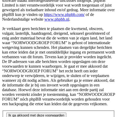
software maakt internetgebaseerde discussies mogelijk. phpBB
Limited is niet verantwoordelijk voor wat wordt toegestaan of juist
geweigerd als toelaatbare inhoud en/of gedrag. Meer informatie over
phpBB kun je vinden op
https://www.phpbb.com/
of de
Nederlandstalige website
www.phpbb.nl
.
Je verklaart geen berichten te plaatsen die kwetsend, obsceen,
vulgair, lasterlijk, haatdragend, dreigend, seksueel georiënteerd of
enig ander materiaal bevat die de wetten van je eigen land, het land
waar “NORWOODGROEP FORUM” is gehost of internationale
wetgeving kunnen schenden. Het plaatsen van dergelijke berichten
kan ertoe leiden dat je met onmiddellijke ingang en permanent wordt
verbannen van dit forum. Tevens kan je provider worden ingelicht.
De IP-adressen van alle berichten worden opgeslagen om deze
voorwaarden te kunnen waarborgen. Je gaat er mee akkoord dat
“NORWOODGROEP FORUM” het recht heeft om ieder
onderwerp te verwijderen, te wijzigen, te sluiten of te verplaatsen
wanneer zij dit nodig achten. Als gebruiker ga je ermee akkoord, dat
de informatie die je bij ons invoert wordt opgeslagen in een
database. Hoewel deze informatie niet aan een derde partij zal
worden verstrekt zónder je toestemming, kan “NORWOODGROEP
FORUM” nóch phpBB verantwoordelijk worden gehouden voor
een hackpoging die ertoe kan leiden dat de gegevens vrijkomen.