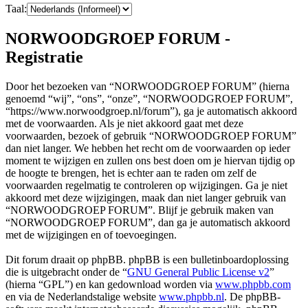
Taal:
NORWOODGROEP FORUM -
Registratie
Door het bezoeken van “NORWOODGROEP FORUM” (hierna
genoemd “wij”, “ons”, “onze”, “NORWOODGROEP FORUM”,
“https://www.norwoodgroep.nl/forum”), ga je automatisch akkoord
met de voorwaarden. Als je niet akkoord gaat met deze
voorwaarden, bezoek of gebruik “NORWOODGROEP FORUM”
dan niet langer. We hebben het recht om de voorwaarden op ieder
moment te wijzigen en zullen ons best doen om je hiervan tijdig op
de hoogte te brengen, het is echter aan te raden om zelf de
voorwaarden regelmatig te controleren op wijzigingen. Ga je niet
akkoord met deze wijzigingen, maak dan niet langer gebruik van
“NORWOODGROEP FORUM”. Blijf je gebruik maken van
“NORWOODGROEP FORUM”, dan ga je automatisch akkoord
met de wijzigingen en of toevoegingen.
Dit forum draait op phpBB. phpBB is een bulletinboardoplossing
die is uitgebracht onder de “
GNU General Public License v2
”
(hierna “GPL”) en kan gedownload worden via
www.phpbb.com
en via de Nederlandstalige website
www.phpbb.nl
. De phpBB-