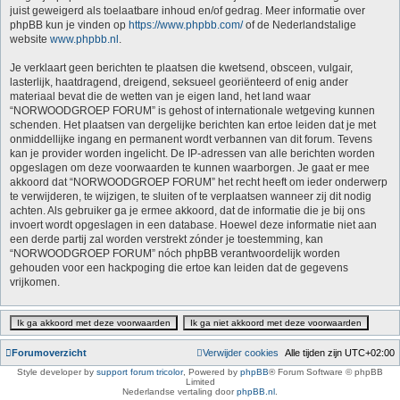
juist geweigerd als toelaatbare inhoud en/of gedrag. Meer informatie over
phpBB kun je vinden op
https://www.phpbb.com/
of de Nederlandstalige
website
www.phpbb.nl
.
Je verklaart geen berichten te plaatsen die kwetsend, obsceen, vulgair,
lasterlijk, haatdragend, dreigend, seksueel georiënteerd of enig ander
materiaal bevat die de wetten van je eigen land, het land waar
“NORWOODGROEP FORUM” is gehost of internationale wetgeving kunnen
schenden. Het plaatsen van dergelijke berichten kan ertoe leiden dat je met
onmiddellijke ingang en permanent wordt verbannen van dit forum. Tevens
kan je provider worden ingelicht. De IP-adressen van alle berichten worden
opgeslagen om deze voorwaarden te kunnen waarborgen. Je gaat er mee
akkoord dat “NORWOODGROEP FORUM” het recht heeft om ieder onderwerp
te verwijderen, te wijzigen, te sluiten of te verplaatsen wanneer zij dit nodig
achten. Als gebruiker ga je ermee akkoord, dat de informatie die je bij ons
invoert wordt opgeslagen in een database. Hoewel deze informatie niet aan
een derde partij zal worden verstrekt zónder je toestemming, kan
“NORWOODGROEP FORUM” nóch phpBB verantwoordelijk worden
gehouden voor een hackpoging die ertoe kan leiden dat de gegevens
vrijkomen.
Forumoverzicht
Verwijder cookies
Alle tijden zijn
UTC+02:00
Style developer by
support forum tricolor
,
Powered by
phpBB
® Forum Software © phpBB
Limited
Nederlandse vertaling door
phpBB.nl
.