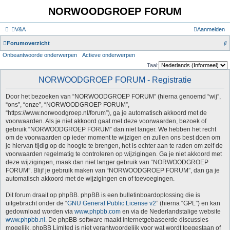
NORWOODGROEP FORUM
V&A
Aanmelden
Z
Forumoverzicht
Onbeantwoorde onderwerpen
Actieve onderwerpen
o
Taal:
e
NORWOODGROEP FORUM - Registratie
k
Door het bezoeken van “NORWOODGROEP FORUM” (hierna genoemd “wij”,
“ons”, “onze”, “NORWOODGROEP FORUM”,
“https://www.norwoodgroep.nl/forum”), ga je automatisch akkoord met de
voorwaarden. Als je niet akkoord gaat met deze voorwaarden, bezoek of
gebruik “NORWOODGROEP FORUM” dan niet langer. We hebben het recht
om de voorwaarden op ieder moment te wijzigen en zullen ons best doen om
je hiervan tijdig op de hoogte te brengen, het is echter aan te raden om zelf de
voorwaarden regelmatig te controleren op wijzigingen. Ga je niet akkoord met
deze wijzigingen, maak dan niet langer gebruik van “NORWOODGROEP
FORUM”. Blijf je gebruik maken van “NORWOODGROEP FORUM”, dan ga je
automatisch akkoord met de wijzigingen en of toevoegingen.
Dit forum draait op phpBB. phpBB is een bulletinboardoplossing die is
uitgebracht onder de “
GNU General Public License v2
” (hierna “GPL”) en kan
gedownload worden via
www.phpbb.com
en via de Nederlandstalige website
www.phpbb.nl
. De phpBB-software maakt internetgebaseerde discussies
mogelijk. phpBB Limited is niet verantwoordelijk voor wat wordt toegestaan of