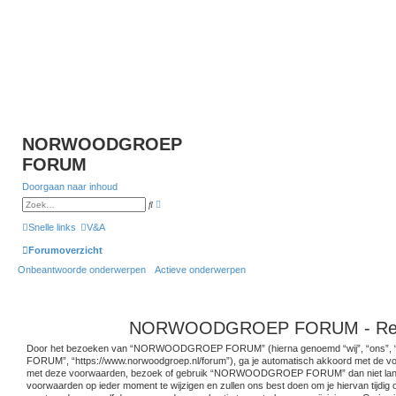
NORWOODGROEP
FORUM
Doorgaan naar inhoud
U
Z
i
o
t
e
Snelle links
V&A
g
k
e
Forumoverzicht
b
r
Onbeantwoorde onderwerpen
Actieve onderwerpen
e
i
d
z
o
e
NORWOODGROEP FORUM - Regi
k
e
n
Door het bezoeken van “NORWOODGROEP FORUM” (hierna genoemd “wij”, “ons
FORUM”, “https://www.norwoodgroep.nl/forum”), ga je automatisch akkoord met de voo
met deze voorwaarden, bezoek of gebruik “NORWOODGROEP FORUM” dan niet lange
voorwaarden op ieder moment te wijzigen en zullen ons best doen om je hiervan tijdig 