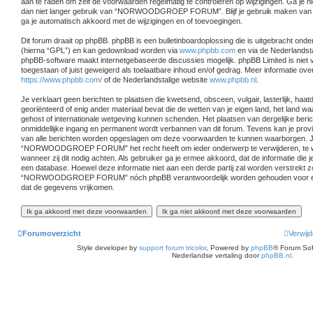
aan te raden om zelf de voorwaarden regelmatig te controleren op wijzigingen. Ga je 
dan niet langer gebruik van “NORWOODGROEP FORUM”. Blijf je gebruik make
ga je automatisch akkoord met de wijzigingen en of toevoegingen.
Dit forum draait op phpBB. phpBB is een bulletinboardoplossing die is uitgebracht onder
(hierna “GPL”) en kan gedownload worden via
www.phpbb.com
en via de Nederlandst
phpBB-software maakt internetgebaseerde discussies mogelijk. phpBB Limited is niet 
toegestaan of juist geweigerd als toelaatbare inhoud en/of gedrag. Meer informatie ov
https://www.phpbb.com/
of de Nederlandstalige website
www.phpbb.nl
.
Je verklaart geen berichten te plaatsen die kwetsend, obsceen, vulgair, lasterlijk, haa
georiënteerd of enig ander materiaal bevat die de wetten van je eigen land, het
gehost of internationale wetgeving kunnen schenden. Het plaatsen van dergelijke beric
onmiddellijke ingang en permanent wordt verbannen van dit forum. Tevens kan je prov
van alle berichten worden opgeslagen om deze voorwaarden te kunnen waarborgen. J
“NORWOODGROEP FORUM” het recht heeft om ieder onderwerp te verwijderen, te wijzi
wanneer zij dit nodig achten. Als gebruiker ga je ermee akkoord, dat de informatie die j
een database. Hoewel deze informatie niet aan een derde partij zal worden verstrekt 
“NORWOODGROEP FORUM” nóch phpBB verantwoordelijk worden gehouden voor een 
dat de gegevens vrijkomen.
Forumoverzicht
Verwijd
Style developer by
support forum tricolor
,
Powered by
phpBB
® Forum Sof
Nederlandse vertaling door
phpBB.nl
.