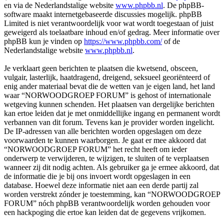
en via de Nederlandstalige website
www.phpbb.nl
. De phpBB-
software maakt internetgebaseerde discussies mogelijk. phpBB
Limited is niet verantwoordelijk voor wat wordt toegestaan of juist
geweigerd als toelaatbare inhoud en/of gedrag. Meer informatie over
phpBB kun je vinden op
https://www.phpbb.com/
of de
Nederlandstalige website
www.phpbb.nl
.
Je verklaart geen berichten te plaatsen die kwetsend, obsceen,
vulgair, lasterlijk, haatdragend, dreigend, seksueel georiënteerd of
enig ander materiaal bevat die de wetten van je eigen land, het land
waar “NORWOODGROEP FORUM” is gehost of internationale
wetgeving kunnen schenden. Het plaatsen van dergelijke berichten
kan ertoe leiden dat je met onmiddellijke ingang en permanent wordt
verbannen van dit forum. Tevens kan je provider worden ingelicht.
De IP-adressen van alle berichten worden opgeslagen om deze
voorwaarden te kunnen waarborgen. Je gaat er mee akkoord dat
“NORWOODGROEP FORUM” het recht heeft om ieder
onderwerp te verwijderen, te wijzigen, te sluiten of te verplaatsen
wanneer zij dit nodig achten. Als gebruiker ga je ermee akkoord, dat
de informatie die je bij ons invoert wordt opgeslagen in een
database. Hoewel deze informatie niet aan een derde partij zal
worden verstrekt zónder je toestemming, kan “NORWOODGROEP
FORUM” nóch phpBB verantwoordelijk worden gehouden voor
een hackpoging die ertoe kan leiden dat de gegevens vrijkomen.