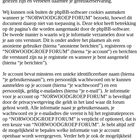
gelezen zijn en verbetert daarmee je gebruikerservaring.
Wij kunnen ook buiten de phpBB-software cookies aanmaken
wanneer je “NORWOODGROEP FORUM” bezoekt, hoewel dit
document daarop niet van toepassing is. Deze tekst heeft betrekking
op de pagina’s die worden aangemaakt door de phpBB-software.
De tweede manier is waarin wij je informatie verzamelen door wat
je aan ons verstuurt. Dit is onder andere het plaatsen als een
anonieme gebruiker (hierna “anonieme berichten”), registreren op
“NORWOODGROEP FORUM” (hierna “je account”) en berichten
die verstuurd zijn na je registratie en wanneer je bent aangemeld
(hierna “je berichten”).
Je account bevat minstens een unieke identificeerbare naam (hierna
“je gebruikersnaam”), een persoonlijk wachtwoord om te kunnen
aanmelden op je account (hierna “je wachtwoord”) en een
persoonlijk, geldig e-mailadres (hierna “je e-mail”). Je informatie
voor je account op “NORWOODGROEP FORUM” is beveiligd
door de privacywetgeving die geldt in het land waar dit forum
gehost wordt. Alle informatie naast je gebruikersnaam, je
wachtwoord en je e-mailadres die vereist is bij het registratieproces
op “NORWOODGROEP FORUM” is verplicht of optioneel, dat is
een keuze van “NORWOODGROEP FORUM”. Je hebt altijd zelf
de mogelijkheid te bepalen welke informatie van je account
openbaar wordt weergegeven. Verder heb je ook de mogelijkheid