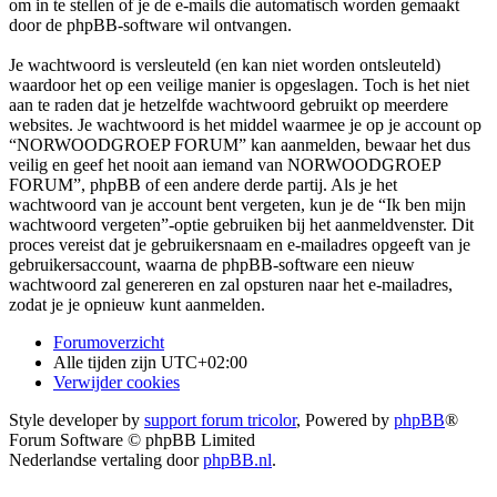
om in te stellen of je de e-mails die automatisch worden gemaakt
door de phpBB-software wil ontvangen.
Je wachtwoord is versleuteld (en kan niet worden ontsleuteld)
waardoor het op een veilige manier is opgeslagen. Toch is het niet
aan te raden dat je hetzelfde wachtwoord gebruikt op meerdere
websites. Je wachtwoord is het middel waarmee je op je account op
“NORWOODGROEP FORUM” kan aanmelden, bewaar het dus
veilig en geef het nooit aan iemand van NORWOODGROEP
FORUM”, phpBB of een andere derde partij. Als je het
wachtwoord van je account bent vergeten, kun je de “Ik ben mijn
wachtwoord vergeten”-optie gebruiken bij het aanmeldvenster. Dit
proces vereist dat je gebruikersnaam en e-mailadres opgeeft van je
gebruikersaccount, waarna de phpBB-software een nieuw
wachtwoord zal genereren en zal opsturen naar het e-mailadres,
zodat je je opnieuw kunt aanmelden.
Forumoverzicht
Alle tijden zijn
UTC+02:00
Verwijder cookies
Style developer by
support forum tricolor
,
Powered by
phpBB
®
Forum Software © phpBB Limited
Nederlandse vertaling door
phpBB.nl
.