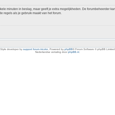
nkele minuten in beslag, maar geeft je extra mogelijkheden. De forumbeheerder kan
e regels als je gebruik maakt van het forum.
Style developer by
support forum tricolor
,
Powered by
phpBB
® Forum Software © phpBB Limited
Nederlandse vertaling door
phpBB.nl
.