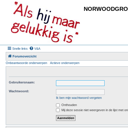
NORWOODGRO
Snelle links
V&A
Forumoverzicht
Onbeantwoorde onderwerpen
Actieve onderwerpen
Gebruikersnaam:
Wachtwoord:
Ik ben mijn wachtwoord vergeten
Onthouden
Mij deze sessie niet weergeven in de lijst met on