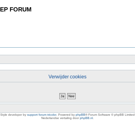
EP FORUM
Verwijder cookies
Style developer by
support forum tricolor
,
Powered by
phpBB
® Forum Software © phpBB Limited
Nederlandse vertaling door
phpBB.nl
.