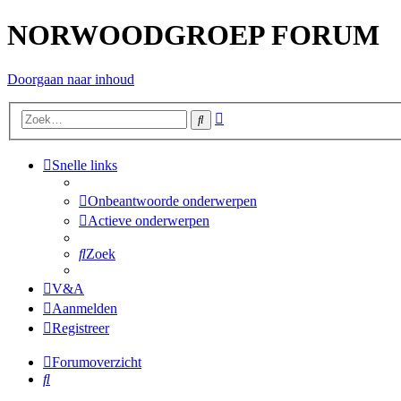
NORWOODGROEP FORUM
Doorgaan naar inhoud
Uitgebreid
Zoek
zoeken
Snelle links
Onbeantwoorde onderwerpen
Actieve onderwerpen
Zoek
V&A
Aanmelden
Registreer
Forumoverzicht
Zoek