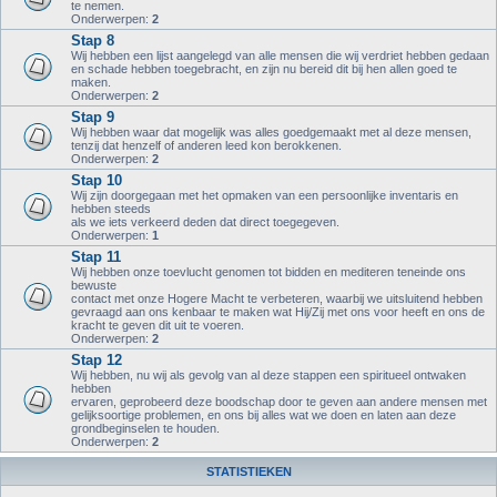
te nemen.
Onderwerpen:
2
Stap 8
Wij hebben een lijst aangelegd van alle mensen die wij verdriet hebben gedaan
en schade hebben toegebracht, en zijn nu bereid dit bij hen allen goed te
maken.
Onderwerpen:
2
Stap 9
Wij hebben waar dat mogelijk was alles goedgemaakt met al deze mensen,
tenzij dat henzelf of anderen leed kon berokkenen.
Onderwerpen:
2
Stap 10
Wij zijn doorgegaan met het opmaken van een persoonlijke inventaris en
hebben steeds
als we iets verkeerd deden dat direct toegegeven.
Onderwerpen:
1
Stap 11
Wij hebben onze toevlucht genomen tot bidden en mediteren teneinde ons
bewuste
contact met onze Hogere Macht te verbeteren, waarbij we uitsluitend hebben
gevraagd aan ons kenbaar te maken wat Hij/Zij met ons voor heeft en ons de
kracht te geven dit uit te voeren.
Onderwerpen:
2
Stap 12
Wij hebben, nu wij als gevolg van al deze stappen een spiritueel ontwaken
hebben
ervaren, geprobeerd deze boodschap door te geven aan andere mensen met
gelijksoortige problemen, en ons bij alles wat we doen en laten aan deze
grondbeginselen te houden.
Onderwerpen:
2
STATISTIEKEN