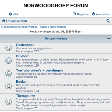
NORWOODGROEP FORUM
V&A
Registreer
Aanmelden
Z
Forumoverzicht
Onbeantwoorde onderwerpen
Actieve onderwerpen
o
Het is momenteel do aug 06, 2026 5:46 pm
e
De open forums
k
Gastenboek
Voor reacties en suggesties e.d.
Onderwerpen:
267
Prikbord
Voor mededelingen of advertenties, bijvoorbeeld als je wilt weten of er in jouw
buurt belangstelling is om een Norwoodgroep te beginnen.
Onderwerpen:
185
YouTube video's + vertalingen
YouTube video's, de links en vertaling van de gesproken tekst.
Onderwerpen:
55
Boeken
Heb je een boek gelezen waar je veel aan had, meld het hier en vertel
waarom.
Onderwerpen:
104
Therapeuten
Therapeuten die thuis zijn in de 'Norwood-problematiek' en de werking van het
Twaalf Stappen programma zijn moeilijk te vinden. Als je er een weet, meld het
hier. Op die manier kun je je lotgenoten een dienst bewijzen.
Onderwerpen:
70