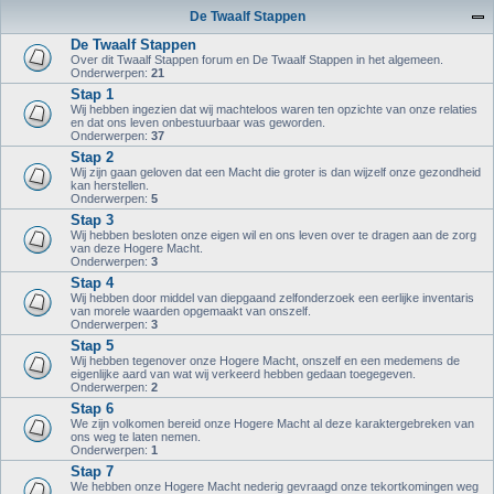
De Twaalf Stappen
De Twaalf Stappen
Over dit Twaalf Stappen forum en De Twaalf Stappen in het algemeen.
Onderwerpen:
21
Stap 1
Wij hebben ingezien dat wij machteloos waren ten opzichte van onze relaties
en dat ons leven onbestuurbaar was geworden.
Onderwerpen:
37
Stap 2
Wij zijn gaan geloven dat een Macht die groter is dan wijzelf onze gezondheid
kan herstellen.
Onderwerpen:
5
Stap 3
Wij hebben besloten onze eigen wil en ons leven over te dragen aan de zorg
van deze Hogere Macht.
Onderwerpen:
3
Stap 4
Wij hebben door middel van diepgaand zelfonderzoek een eerlijke inventaris
van morele waarden opgemaakt van onszelf.
Onderwerpen:
3
Stap 5
Wij hebben tegenover onze Hogere Macht, onszelf en een medemens de
eigenlijke aard van wat wij verkeerd hebben gedaan toegegeven.
Onderwerpen:
2
Stap 6
We zijn volkomen bereid onze Hogere Macht al deze karaktergebreken van
ons weg te laten nemen.
Onderwerpen:
1
Stap 7
We hebben onze Hogere Macht nederig gevraagd onze tekortkomingen weg