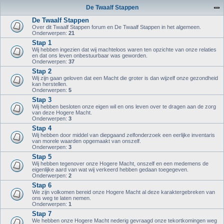
De Twaalf Stappen
De Twaalf Stappen
Over dit Twaalf Stappen forum en De Twaalf Stappen in het algemeen.
Onderwerpen:
21
Stap 1
Wij hebben ingezien dat wij machteloos waren ten opzichte van onze relaties
en dat ons leven onbestuurbaar was geworden.
Onderwerpen:
37
Stap 2
Wij zijn gaan geloven dat een Macht die groter is dan wijzelf onze gezondheid
kan herstellen.
Onderwerpen:
5
Stap 3
Wij hebben besloten onze eigen wil en ons leven over te dragen aan de zorg
van deze Hogere Macht.
Onderwerpen:
3
Stap 4
Wij hebben door middel van diepgaand zelfonderzoek een eerlijke inventaris
van morele waarden opgemaakt van onszelf.
Onderwerpen:
3
Stap 5
Wij hebben tegenover onze Hogere Macht, onszelf en een medemens de
eigenlijke aard van wat wij verkeerd hebben gedaan toegegeven.
Onderwerpen:
2
Stap 6
We zijn volkomen bereid onze Hogere Macht al deze karaktergebreken van
ons weg te laten nemen.
Onderwerpen:
1
Stap 7
We hebben onze Hogere Macht nederig gevraagd onze tekortkomingen weg