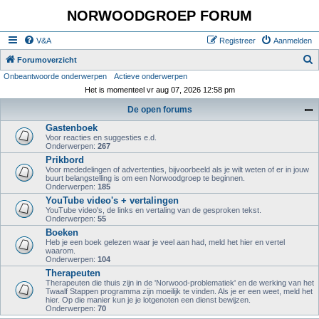
NORWOODGROEP FORUM
V&A
Registreer
Aanmelden
Z
Forumoverzicht
Onbeantwoorde onderwerpen
Actieve onderwerpen
o
Het is momenteel vr aug 07, 2026 12:58 pm
e
De open forums
k
Gastenboek
Voor reacties en suggesties e.d.
Onderwerpen:
267
Prikbord
Voor mededelingen of advertenties, bijvoorbeeld als je wilt weten of er in jouw
buurt belangstelling is om een Norwoodgroep te beginnen.
Onderwerpen:
185
YouTube video's + vertalingen
YouTube video's, de links en vertaling van de gesproken tekst.
Onderwerpen:
55
Boeken
Heb je een boek gelezen waar je veel aan had, meld het hier en vertel
waarom.
Onderwerpen:
104
Therapeuten
Therapeuten die thuis zijn in de 'Norwood-problematiek' en de werking van het
Twaalf Stappen programma zijn moeilijk te vinden. Als je er een weet, meld het
hier. Op die manier kun je je lotgenoten een dienst bewijzen.
Onderwerpen:
70