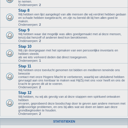
te nemen.
Onderwerpen:
2
Stap 8
Wij hebben een lijst aangelegd van alle mensen die wij verdriet hebben gedaan
en schade hebben toegebracht, en zijn nu bereid dit bij hen allen goed te
maken.
Onderwerpen:
2
Stap 9
Wij hebben waar dat mogelijk was alles goedgemaakt met al deze mensen,
tenzij dat henzelf of anderen leed kon berokkenen.
Onderwerpen:
2
Stap 10
Wij zijn doorgegaan met het opmaken van een persoonlijke inventaris en
hebben steeds
als we iets verkeerd deden dat direct toegegeven.
Onderwerpen:
1
Stap 11
Wij hebben onze toevlucht genomen tot bidden en mediteren teneinde ons
bewuste
contact met onze Hogere Macht te verbeteren, waarbij we uitsluitend hebben
gevraagd aan ons kenbaar te maken wat Hij/Zij met ons voor heeft en ons de
kracht te geven dit uit te voeren.
Onderwerpen:
2
Stap 12
Wij hebben, nu wij als gevolg van al deze stappen een spiritueel ontwaken
hebben
ervaren, geprobeerd deze boodschap door te geven aan andere mensen met
gelijksoortige problemen, en ons bij alles wat we doen en laten aan deze
grondbeginselen te houden.
Onderwerpen:
2
STATISTIEKEN