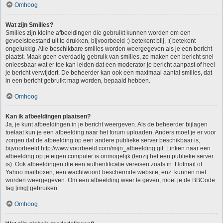
Omhoog
Wat zijn Smilies?
Smilies zijn kleine afbeeldingen die gebruikt kunnen worden om een
gevoelstoestand uit te drukken, bijvoorbeeld :) betekent blij, :( betekent
ongelukkig. Alle beschikbare smilies worden weergegeven als je een bericht
plaatst. Maak geen overdadig gebruik van smilies, ze maken een bericht snel
onleesbaar wat er toe kan leiden dat een moderator je bericht aanpast of heel
je bericht verwijdert. De beheerder kan ook een maximaal aantal smilies, dat
in een bericht gebruikt mag worden, bepaald hebben.
Omhoog
Kan ik afbeeldingen plaatsen?
Ja, je kunt afbeeldingen in je bericht weergeven. Als de beheerder bijlagen
toelaat kun je een afbeelding naar het forum uploaden. Anders moet je er voor
zorgen dat de afbeelding op een andere publieke server beschikbaar is,
bijvoorbeeld http://www.voorbeeld.com/mijn_afbeelding.gif. Linken naar een
afbeelding op je eigen computer is onmogelijk (tenzij het een publieke server
is). Ook afbeeldingen die een authentificatie vereisen zoals in: Hotmail of
Yahoo mailboxen, een wachtwoord beschermde website, enz. kunnen niet
worden weergegeven. Om een afbeelding weer te geven, moet je de BBCode
tag [img] gebruiken.
Omhoog