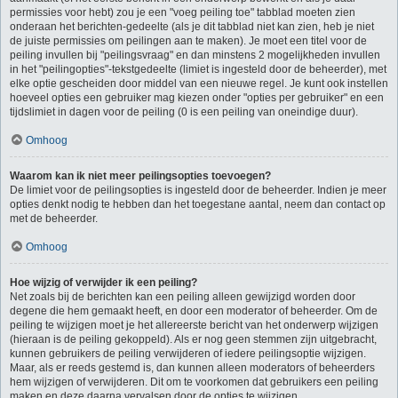
permissies voor hebt) zou je een "voeg peiling toe" tabblad moeten zien
onderaan het berichten-gedeelte (als je dit tabblad niet kan zien, heb je niet
de juiste permissies om peilingen aan te maken). Je moet een titel voor de
peiling invullen bij "peilingsvraag" en dan minstens 2 mogelijkheden invullen
in het "peilingopties"-tekstgedeelte (limiet is ingesteld door de beheerder), met
elke optie gescheiden door middel van een nieuwe regel. Je kunt ook instellen
hoeveel opties een gebruiker mag kiezen onder "opties per gebruiker" en een
tijdslimiet in dagen voor de peiling (0 is een peiling van oneindige duur).
Omhoog
Waarom kan ik niet meer peilingsopties toevoegen?
De limiet voor de peilingsopties is ingesteld door de beheerder. Indien je meer
opties denkt nodig te hebben dan het toegestane aantal, neem dan contact op
met de beheerder.
Omhoog
Hoe wijzig of verwijder ik een peiling?
Net zoals bij de berichten kan een peiling alleen gewijzigd worden door
degene die hem gemaakt heeft, en door een moderator of beheerder. Om de
peiling te wijzigen moet je het allereerste bericht van het onderwerp wijzigen
(hieraan is de peiling gekoppeld). Als er nog geen stemmen zijn uitgebracht,
kunnen gebruikers de peiling verwijderen of iedere peilingsoptie wijzigen.
Maar, als er reeds gestemd is, dan kunnen alleen moderators of beheerders
hem wijzigen of verwijderen. Dit om te voorkomen dat gebruikers een peiling
maken en deze daarna vervalsen door de opties te wijzigen.