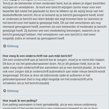
Tenzij je de beheerder of een moderator bent, kun je alleen je eigen berichten
wijzigen en verwijderen. Je kunt een bericht wijzigen (soms maar voor een
beperkte tijd nadat het geplaatst is) door te klikken op de
wijzig
knop van het
desbetreffende bericht. Als er al iemand op je bericht gereageerd heeft, komt
er onderaan je bericht een klein tekstje dat zegt hoeveel keer en wanneer je
het bericht voor het laatst je gewijzigd hebt. Dit zal niet verschijnen als nog
niemand gereageerd heeft, evenmin als een beheerder of moderator je bericht
gewijzigd heeft. Zij kunnen wel een mededeling toevoegen, waarom ze je
bericht gewijzigd hebben. Het verwijderen van een bericht is niet meer
mogelijk zodra er iemand op gereageerd heeft.
Omhoog
Hoe voeg ik een onderschrift toe aan mijn bericht?
Om een onderschrift aan je bericht toe te voegen, moet je er eerst één maken.
Dit kun je via het gebruikerspaneel doen. Als je dit gedaan hebt, kun je de
optie
voeg mijn onderschrift toe
aanvinken als je een bericht plaatst. Je kunt er
ook voor zorgen dat je onderschrift automatisch aan ieder nieuw bericht wordt
toegevoegd. Dit doe je door de bijhorende optie te activeren in het
gebruikerspaneel (het is nog altijd mogelijk om het onderschrift uit te
schakelen als je het bericht plaatst).
Omhoog
Hoe maak ik een peiling?
Een peiling aanmaken is heel gemakkelijk, als je een nieuw onderwerp
aanmaakt (of het eerste bericht in een onderwerp bewerkt en als je daar