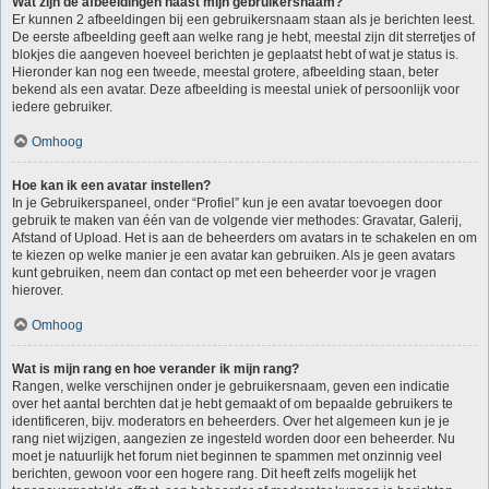
Wat zijn de afbeeldingen naast mijn gebruikersnaam?
Er kunnen 2 afbeeldingen bij een gebruikersnaam staan als je berichten leest.
De eerste afbeelding geeft aan welke rang je hebt, meestal zijn dit sterretjes of
blokjes die aangeven hoeveel berichten je geplaatst hebt of wat je status is.
Hieronder kan nog een tweede, meestal grotere, afbeelding staan, beter
bekend als een avatar. Deze afbeelding is meestal uniek of persoonlijk voor
iedere gebruiker.
Omhoog
Hoe kan ik een avatar instellen?
In je Gebruikerspaneel, onder “Profiel” kun je een avatar toevoegen door
gebruik te maken van één van de volgende vier methodes: Gravatar, Galerij,
Afstand of Upload. Het is aan de beheerders om avatars in te schakelen en om
te kiezen op welke manier je een avatar kan gebruiken. Als je geen avatars
kunt gebruiken, neem dan contact op met een beheerder voor je vragen
hierover.
Omhoog
Wat is mijn rang en hoe verander ik mijn rang?
Rangen, welke verschijnen onder je gebruikersnaam, geven een indicatie
over het aantal berchten dat je hebt gemaakt of om bepaalde gebruikers te
identificeren, bijv. moderators en beheerders. Over het algemeen kun je je
rang niet wijzigen, aangezien ze ingesteld worden door een beheerder. Nu
moet je natuurlijk het forum niet beginnen te spammen met onzinnig veel
berichten, gewoon voor een hogere rang. Dit heeft zelfs mogelijk het