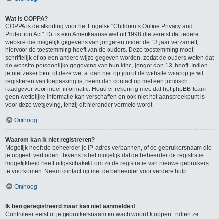
Wat is COPPA?
COPPA is de afkorting voor het Engelse "Children’s Online Privacy and
Protection Act". Dit is een Amerikaanse wet uit 1998 die vereist dat iedere
website die mogelijk gegevens van jongeren onder de 13 jaar verzamelt,
hiervoor de toestemming heeft van de ouders. Deze toestemming moet
schriftelijk of op een andere wijze gegeven worden, zodat de ouders weten dat
de website persoonlijke gegevens van hun kind, jonger dan 13, heeft. Indien
je niet zeker bent of deze wet al dan niet op jou of de website waarop je wil
registreren van toepassing is, neem dan contact op met een juridisch
raadgever voor meer informatie. Houd er rekening mee dat het phpBB-team
geen wettelijke informatie kan verschaffen en ook niet het aanspreekpunt is
voor deze wetgeving, tenzij dit hieronder vermeld wordt.
Omhoog
Waarom kan ik niet registreren?
Mogelijk heeft de beheerder je IP-adres verbannen, of de gebruikersnaam die
je opgeeft verboden. Tevens is het mogelijk dat de beheerder de registratie
mogelijkheid heeft uitgeschakeld om zo de registratie van nieuwe gebruikers
te voorkomen. Neem contact op met de beheerder voor verdere hulp.
Omhoog
Ik ben geregistreerd maar kan niet aanmelden!
Controleer eerst of je gebruikersnaam en wachtwoord kloppen. Indien ze