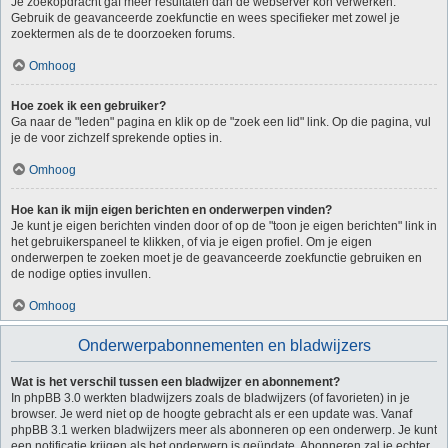
Je zoekopdracht gaf meer resultaten dan de webserver kon verwerken.
Gebruik de geavanceerde zoekfunctie en wees specifieker met zowel je
zoektermen als de te doorzoeken forums.
Omhoog
Hoe zoek ik een gebruiker?
Ga naar de "leden" pagina en klik op de "zoek een lid" link. Op die pagina, vul
je de voor zichzelf sprekende opties in.
Omhoog
Hoe kan ik mijn eigen berichten en onderwerpen vinden?
Je kunt je eigen berichten vinden door of op de "toon je eigen berichten" link in
het gebruikerspaneel te klikken, of via je eigen profiel. Om je eigen
onderwerpen te zoeken moet je de geavanceerde zoekfunctie gebruiken en
de nodige opties invullen.
Omhoog
Onderwerpabonnementen en bladwijzers
Wat is het verschil tussen een bladwijzer en abonnement?
In phpBB 3.0 werkten bladwijzers zoals de bladwijzers (of favorieten) in je
browser. Je werd niet op de hoogte gebracht als er een update was. Vanaf
phpBB 3.1 werken bladwijzers meer als abonneren op een onderwerp. Je kunt
een notificatie krijgen als het onderwerp is geüpdate. Abonneren zal je echter