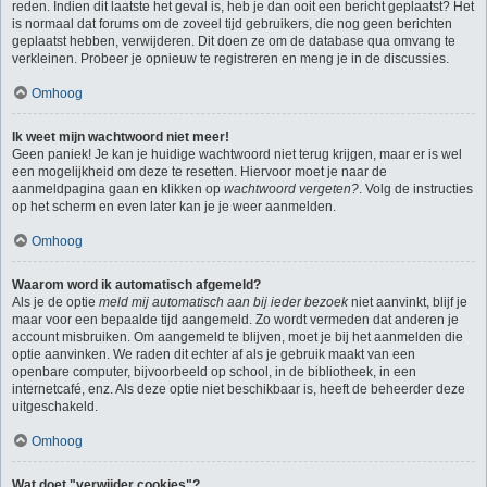
reden. Indien dit laatste het geval is, heb je dan ooit een bericht geplaatst? Het
is normaal dat forums om de zoveel tijd gebruikers, die nog geen berichten
geplaatst hebben, verwijderen. Dit doen ze om de database qua omvang te
verkleinen. Probeer je opnieuw te registreren en meng je in de discussies.
Omhoog
Ik weet mijn wachtwoord niet meer!
Geen paniek! Je kan je huidige wachtwoord niet terug krijgen, maar er is wel
een mogelijkheid om deze te resetten. Hiervoor moet je naar de
aanmeldpagina gaan en klikken op
wachtwoord vergeten?
. Volg de instructies
op het scherm en even later kan je je weer aanmelden.
Omhoog
Waarom word ik automatisch afgemeld?
Als je de optie
meld mij automatisch aan bij ieder bezoek
niet aanvinkt, blijf je
maar voor een bepaalde tijd aangemeld. Zo wordt vermeden dat anderen je
account misbruiken. Om aangemeld te blijven, moet je bij het aanmelden die
optie aanvinken. We raden dit echter af als je gebruik maakt van een
openbare computer, bijvoorbeeld op school, in de bibliotheek, in een
internetcafé, enz. Als deze optie niet beschikbaar is, heeft de beheerder deze
uitgeschakeld.
Omhoog
Wat doet "verwijder cookies"?