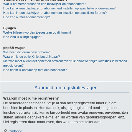
Wat is het verschil tussen een bladwijzer en abonnement?
Hoe kan ik een bladwijzer of abonnement instellen op specifieke onderwerpen?
Hoe kan ik een bladwijzer of abonnement instellen op specifieke forums?
Hoe zeg ik mijn abonnement op?
Bijlagen
Welke bijlagen worden toegestaan op dit forum?
Hoe vind ik al mijn bijlagen?
phpBB vragen
Wie heeft dit forum geschreven?
Waarom is de optie X niet beschikbaar?
Met wie moet ik contact opnemen omtrent misbruik en/of wettelijke kwesties in verband
met dit forum?
Hoe neem ik contact op met een beheerder?
Aanmeld- en registratievragen
Waarom moet ik me registreren?
De beheerder heeft bepaalt of je al dan niet geregistreerd moet zijn om
berichten te plaatsen. Hoe dan ook, als je geregistreerd bent kun je meer
functies gebruiken. Zo kun je bijvoorbeeld een avatar opgeven, privéberichten
sturen, andere gebruikers e-mailen, lid worden van gebruikersgroepen, enz.
Het registreren duurt maar even, dus we raden het zeker aan!
Omhoog