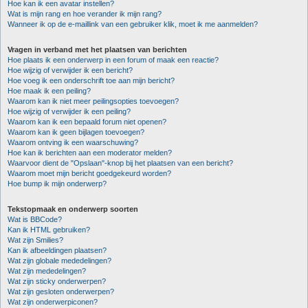
Hoe kan ik een avatar instellen?
Wat is mijn rang en hoe verander ik mijn rang?
Wanneer ik op de e-maillink van een gebruiker klik, moet ik me aanmelden?
Vragen in verband met het plaatsen van berichten
Hoe plaats ik een onderwerp in een forum of maak een reactie?
Hoe wijzig of verwijder ik een bericht?
Hoe voeg ik een onderschrift toe aan mijn bericht?
Hoe maak ik een peiling?
Waarom kan ik niet meer peilingsopties toevoegen?
Hoe wijzig of verwijder ik een peiling?
Waarom kan ik een bepaald forum niet openen?
Waarom kan ik geen bijlagen toevoegen?
Waarom ontving ik een waarschuwing?
Hoe kan ik berichten aan een moderator melden?
Waarvoor dient de "Opslaan"-knop bij het plaatsen van een bericht?
Waarom moet mijn bericht goedgekeurd worden?
Hoe bump ik mijn onderwerp?
Tekstopmaak en onderwerp soorten
Wat is BBCode?
Kan ik HTML gebruiken?
Wat zijn Smilies?
Kan ik afbeeldingen plaatsen?
Wat zijn globale mededelingen?
Wat zijn mededelingen?
Wat zijn sticky onderwerpen?
Wat zijn gesloten onderwerpen?
Wat zijn onderwerpiconen?