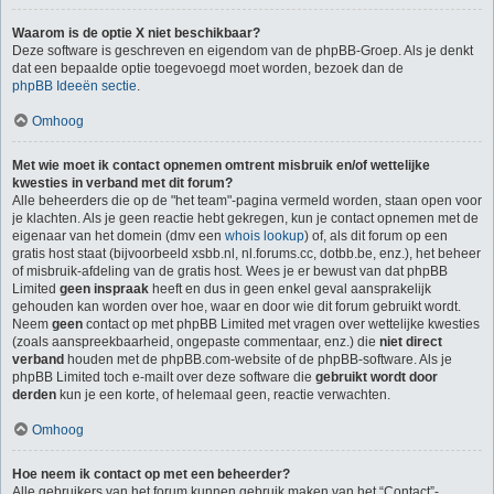
Waarom is de optie X niet beschikbaar?
Deze software is geschreven en eigendom van de phpBB-Groep. Als je denkt
dat een bepaalde optie toegevoegd moet worden, bezoek dan de
phpBB Ideeën sectie
.
Omhoog
Met wie moet ik contact opnemen omtrent misbruik en/of wettelijke
kwesties in verband met dit forum?
Alle beheerders die op de "het team"-pagina vermeld worden, staan open voor
je klachten. Als je geen reactie hebt gekregen, kun je contact opnemen met de
eigenaar van het domein (dmv een
whois lookup
) of, als dit forum op een
gratis host staat (bijvoorbeeld xsbb.nl, nl.forums.cc, dotbb.be, enz.), het beheer
of misbruik-afdeling van de gratis host. Wees je er bewust van dat phpBB
Limited
geen inspraak
heeft en dus in geen enkel geval aansprakelijk
gehouden kan worden over hoe, waar en door wie dit forum gebruikt wordt.
Neem
geen
contact op met phpBB Limited met vragen over wettelijke kwesties
(zoals aanspreekbaarheid, ongepaste commentaar, enz.) die
niet direct
verband
houden met de phpBB.com-website of de phpBB-software. Als je
phpBB Limited toch e-mailt over deze software die
gebruikt wordt door
derden
kun je een korte, of helemaal geen, reactie verwachten.
Omhoog
Hoe neem ik contact op met een beheerder?
Alle gebruikers van het forum kunnen gebruik maken van het “Contact”-