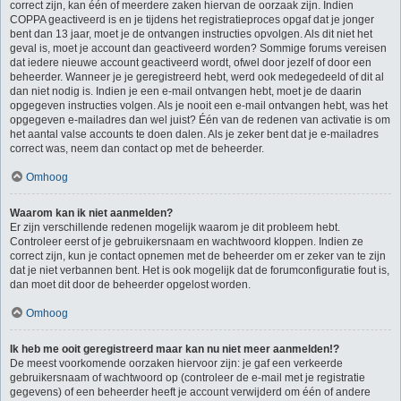
correct zijn, kan één of meerdere zaken hiervan de oorzaak zijn. Indien
COPPA geactiveerd is en je tijdens het registratieproces opgaf dat je jonger
bent dan 13 jaar, moet je de ontvangen instructies opvolgen. Als dit niet het
geval is, moet je account dan geactiveerd worden? Sommige forums vereisen
dat iedere nieuwe account geactiveerd wordt, ofwel door jezelf of door een
beheerder. Wanneer je je geregistreerd hebt, werd ook medegedeeld of dit al
dan niet nodig is. Indien je een e-mail ontvangen hebt, moet je de daarin
opgegeven instructies volgen. Als je nooit een e-mail ontvangen hebt, was het
opgegeven e-mailadres dan wel juist? Één van de redenen van activatie is om
het aantal valse accounts te doen dalen. Als je zeker bent dat je e-mailadres
correct was, neem dan contact op met de beheerder.
Omhoog
Waarom kan ik niet aanmelden?
Er zijn verschillende redenen mogelijk waarom je dit probleem hebt.
Controleer eerst of je gebruikersnaam en wachtwoord kloppen. Indien ze
correct zijn, kun je contact opnemen met de beheerder om er zeker van te zijn
dat je niet verbannen bent. Het is ook mogelijk dat de forumconfiguratie fout is,
dan moet dit door de beheerder opgelost worden.
Omhoog
Ik heb me ooit geregistreerd maar kan nu niet meer aanmelden!?
De meest voorkomende oorzaken hiervoor zijn: je gaf een verkeerde
gebruikersnaam of wachtwoord op (controleer de e-mail met je registratie
gegevens) of een beheerder heeft je account verwijderd om één of andere