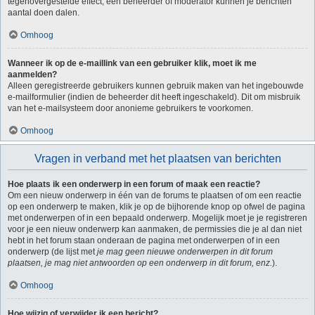
tegenovergestelde effect, een beheerder of moderator kunnen je berichten
aantal doen dalen.
Omhoog
Wanneer ik op de e-maillink van een gebruiker klik, moet ik me
aanmelden?
Alleen geregistreerde gebruikers kunnen gebruik maken van het ingebouwde
e-mailformulier (indien de beheerder dit heeft ingeschakeld). Dit om misbruik
van het e-mailsysteem door anonieme gebruikers te voorkomen.
Omhoog
Vragen in verband met het plaatsen van berichten
Hoe plaats ik een onderwerp in een forum of maak een reactie?
Om een nieuw onderwerp in één van de forums te plaatsen of om een reactie
op een onderwerp te maken, klik je op de bijhorende knop op ofwel de pagina
met onderwerpen of in een bepaald onderwerp. Mogelijk moet je je registreren
voor je een nieuw onderwerp kan aanmaken, de permissies die je al dan niet
hebt in het forum staan onderaan de pagina met onderwerpen of in een
onderwerp (de lijst met
je mag geen nieuwe onderwerpen in dit forum
plaatsen, je mag niet antwoorden op een onderwerp in dit forum, enz.
).
Omhoog
Hoe wijzig of verwijder ik een bericht?