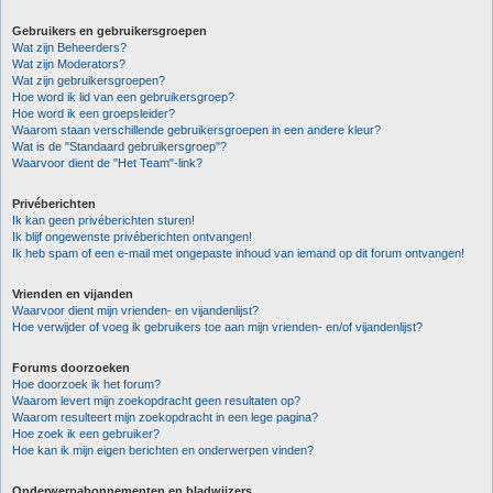
Gebruikers en gebruikersgroepen
Wat zijn Beheerders?
Wat zijn Moderators?
Wat zijn gebruikersgroepen?
Hoe word ik lid van een gebruikersgroep?
Hoe word ik een groepsleider?
Waarom staan verschillende gebruikersgroepen in een andere kleur?
Wat is de "Standaard gebruikersgroep"?
Waarvoor dient de "Het Team"-link?
Privéberichten
Ik kan geen privéberichten sturen!
Ik blijf ongewenste privéberichten ontvangen!
Ik heb spam of een e-mail met ongepaste inhoud van iemand op dit forum ontvangen!
Vrienden en vijanden
Waarvoor dient mijn vrienden- en vijandenlijst?
Hoe verwijder of voeg ik gebruikers toe aan mijn vrienden- en/of vijandenlijst?
Forums doorzoeken
Hoe doorzoek ik het forum?
Waarom levert mijn zoekopdracht geen resultaten op?
Waarom resulteert mijn zoekopdracht in een lege pagina?
Hoe zoek ik een gebruiker?
Hoe kan ik mijn eigen berichten en onderwerpen vinden?
Onderwerpabonnementen en bladwijzers