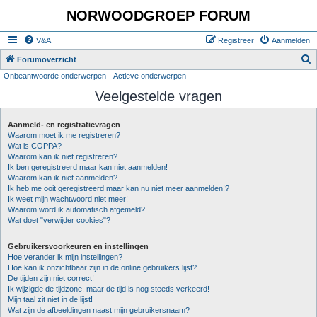
NORWOODGROEP FORUM
V&A
Registreer
Aanmelden
Z
Forumoverzicht
Onbeantwoorde onderwerpen
Actieve onderwerpen
o
Veelgestelde vragen
e
k
Aanmeld- en registratievragen
Waarom moet ik me registreren?
Wat is COPPA?
Waarom kan ik niet registreren?
Ik ben geregistreerd maar kan niet aanmelden!
Waarom kan ik niet aanmelden?
Ik heb me ooit geregistreerd maar kan nu niet meer aanmelden!?
Ik weet mijn wachtwoord niet meer!
Waarom word ik automatisch afgemeld?
Wat doet "verwijder cookies"?
Gebruikersvoorkeuren en instellingen
Hoe verander ik mijn instellingen?
Hoe kan ik onzichtbaar zijn in de online gebruikers lijst?
De tijden zijn niet correct!
Ik wijzigde de tijdzone, maar de tijd is nog steeds verkeerd!
Mijn taal zit niet in de lijst!
Wat zijn de afbeeldingen naast mijn gebruikersnaam?