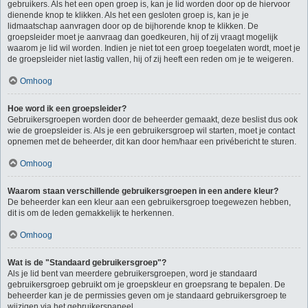
gebruikers. Als het een open groep is, kan je lid worden door op de hiervoor
dienende knop te klikken. Als het een gesloten groep is, kan je je
lidmaatschap aanvragen door op de bijhorende knop te klikken. De
groepsleider moet je aanvraag dan goedkeuren, hij of zij vraagt mogelijk
waarom je lid wil worden. Indien je niet tot een groep toegelaten wordt, moet je
de groepsleider niet lastig vallen, hij of zij heeft een reden om je te weigeren.
Omhoog
Hoe word ik een groepsleider?
Gebruikersgroepen worden door de beheerder gemaakt, deze beslist dus ook
wie de groepsleider is. Als je een gebruikersgroep wil starten, moet je contact
opnemen met de beheerder, dit kan door hem/haar een privébericht te sturen.
Omhoog
Waarom staan verschillende gebruikersgroepen in een andere kleur?
De beheerder kan een kleur aan een gebruikersgroep toegewezen hebben,
dit is om de leden gemakkelijk te herkennen.
Omhoog
Wat is de "Standaard gebruikersgroep"?
Als je lid bent van meerdere gebruikersgroepen, word je standaard
gebruikersgroep gebruikt om je groepskleur en groepsrang te bepalen. De
beheerder kan je de permissies geven om je standaard gebruikersgroep te
wijzigen via het gebruikerspaneel.