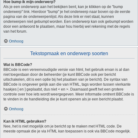
Hoe bump ik mijn onderwerp?
Als je een onderwerp aan het bekijken bent, kan je klikken op de "bump
onderwerp" link. Hierdoor "bump" je het onderwerp naar boven op de eerste
pagina van de onderwerpenlijst. Als deze link er niet staat, kunnen
onderwerpen niet gebumpt worden. Een onderwerp kan ook gebumpt worden
door een antwoord te plaatsen, maar hou hierbij wel rekening met de regels
van het forum.
Omhoog
Tekstopmaak en onderwerp soorten
Wat is BBCode?
BBCode is een vereenvoudigde versie van html, het gebruik ervan is al dan
niet toegestaan door de beheerder (je kunt BBCode ook per bericht
uitschakelen, dit is een optie bij het plaatsen van je bericht). De syntax van
BBCode is ongeveer gelijk aan die van HTML, tags worden tussen vierkante
haakjes [ en ] geplaatst, dus niet < en >. Daarnaast geeft het een grotere
controle over hoe iets wordt weergegeven. Meer informatie omtrent BBCode is
te vinden in de handleiding die je kunt openen als je een bericht plaatst.
Omhoog
Kan ik HTML gebruiken?
Nee, het is niet mogelijk om je bericht op te maken met HTML code. De
meeste opmaak die je via HTML kan toepassen is ook via BBCode mogelijk.