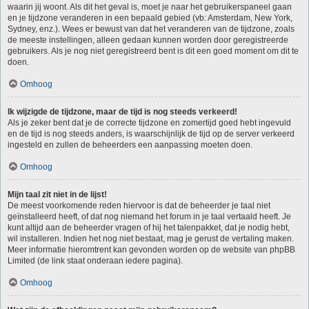
waarin jij woont. Als dit het geval is, moet je naar het gebruikerspaneel gaan
en je tijdzone veranderen in een bepaald gebied (vb: Amsterdam, New York,
Sydney, enz.). Wees er bewust van dat het veranderen van de tijdzone, zoals
de meeste instellingen, alleen gedaan kunnen worden door geregistreerde
gebruikers. Als je nog niet geregistreerd bent is dit een goed moment om dit te
doen.
Omhoog
Ik wijzigde de tijdzone, maar de tijd is nog steeds verkeerd!
Als je zeker bent dat je de correcte tijdzone en zomertijd goed hebt ingevuld
en de tijd is nog steeds anders, is waarschijnlijk de tijd op de server verkeerd
ingesteld en zullen de beheerders een aanpassing moeten doen.
Omhoog
Mijn taal zit niet in de lijst!
De meest voorkomende reden hiervoor is dat de beheerder je taal niet
geïnstalleerd heeft, of dat nog niemand het forum in je taal vertaald heeft. Je
kunt altijd aan de beheerder vragen of hij het talenpakket, dat je nodig hebt,
wil installeren. Indien het nog niet bestaat, mag je gerust de vertaling maken.
Meer informatie hieromtrent kan gevonden worden op de website van phpBB
Limited (de link staat onderaan iedere pagina).
Omhoog