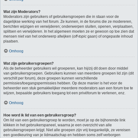
Wat zijn Moderators?
Moderators zijn gebruikers of gebruikersgroepen die in staan voor de
dagelijkse werking van het forum. Ze kunnen, in de forums die ze modereren,
berichten wijzigen en verwijderen; onderwerpen sluiten, openen, verplaatsen,
splitsen en verwijderen. In het algemeen moeten ze er gewoon op toe zien dat
mensen niet van het onderwerp afwijken (
off-topic
gaan) of ongepaste inhoud
plaatsen.
Omhoog
Wat zijn gebruikersgroepen?
Als de beheerder gebruikers wil groeperen, kan hij/zij dit doen door middel
van gebruikersgroepen. Gebruikers kunnen van meerdere groepen lid zijn (dit
verschilt per forum), deze groepen kunnen verschillende
permissies/toegangspermissies hebben. Op deze manier is het voor de
beheerder een stuk gemakkelijker meerdere moderators aan een forum toe te
wijzen, bepaalde gebruikers toegang tot een privéforum te verlenen, enz.
Omhoog
Hoe word ik lid van een gebruikersgroep?
Om lid van een gebruikersgroep te worden, moet je op de bijhorende link
klikken in het gebruikerspaneel, waarna je een overzicht van alle
gebruikersgroepen krijgt. Niet alle groepen zijn vrij toegankelijk, ze vereisen
een goedkeuring van je lidmaatschap en hebben soms zelf verborgen