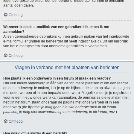
tegenovergestelde effect, een beheerder of moderator kunnen je berichten
aantal doen dalen.
Omhoog
Wanneer ik op de e-maillink van een gebruiker klik, moet ik me
aanmelden?
Alleen geregistreerde gebruikers kunnen gebruik maken van het ingebouwde
e-mailformulier (indien de beheerder dit heeft ingeschakeld). Dit om misbruik
van het e-mailsysteem door anonieme gebruikers te voorkomen.
Omhoog
Vragen in verband met het plaatsen van berichten
Hoe plaats ik een onderwerp in een forum of maak een reactie?
Om een nieuw onderwerp in één van de forums te plaatsen of om een reactie
op een onderwerp te maken, klik je op de bijhorende knop op ofwel de pagina
met onderwerpen of in een bepaald onderwerp. Mogelijk moet je je registreren
voor je een nieuw onderwerp kan aanmaken, de permissies die je al dan niet
hebt in het forum staan onderaan de pagina met onderwerpen of in een
onderwerp (de lijst met
je mag geen nieuwe onderwerpen in dit forum
plaatsen, je mag niet antwoorden op een onderwerp in dit forum, enz.
).
Omhoog
Hoe wijzig of verwijder ik een bericht?