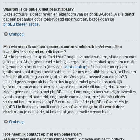
Waarom is de optie X niet beschikbaar?
Deze software is geschreven en eigendom van de phpBB-Groep. Als je denkt
dat een bepaalde optie toegevoegd moet worden, bezoek dan de
phpBB Ideeën sectie
.
Omhoog
Met wie moet ik contact opnemen omtrent misbruik en/of wettelijke
kwesties in verband met dit forum?
Alle beheerders die op de "het team"-pagina vermeld worden, staan open voor
je klachten. Als je geen reactie hebt gekregen, kun je contact opnemen met de
eigenaar van het domein (dmv een
whois lookup
) of, als dit forum op een
gratis host staat (bijvoorbeeld xsbb.nl, nl.forums.cc, dotbb.be, enz.), het beheer
of misbruik-afdeling van de gratis host. Wees je er bewust van dat phpBB
Limited
geen inspraak
heeft en dus in geen enkel geval aansprakelijk
gehouden kan worden over hoe, waar en door wie dit forum gebruikt wordt.
Neem
geen
contact op met phpBB Limited met vragen over wettelijke kwesties
(zoals aanspreekbaarheid, ongepaste commentaar, enz.) die
niet direct
verband
houden met de phpBB.com-website of de phpBB-software. Als je
phpBB Limited toch e-mailt over deze software die
gebruikt wordt door
derden
kun je een korte, of helemaal geen, reactie verwachten.
Omhoog
Hoe neem ik contact op met een beheerder?
Alle gebruikers van het forum kunnen gebruik maken van het “Contact”-