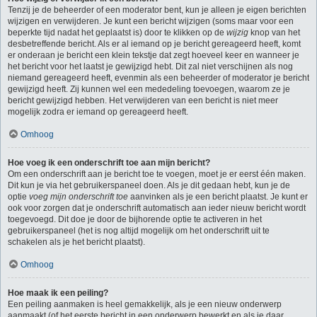
Tenzij je de beheerder of een moderator bent, kun je alleen je eigen berichten
wijzigen en verwijderen. Je kunt een bericht wijzigen (soms maar voor een
beperkte tijd nadat het geplaatst is) door te klikken op de
wijzig
knop van het
desbetreffende bericht. Als er al iemand op je bericht gereageerd heeft, komt
er onderaan je bericht een klein tekstje dat zegt hoeveel keer en wanneer je
het bericht voor het laatst je gewijzigd hebt. Dit zal niet verschijnen als nog
niemand gereageerd heeft, evenmin als een beheerder of moderator je bericht
gewijzigd heeft. Zij kunnen wel een mededeling toevoegen, waarom ze je
bericht gewijzigd hebben. Het verwijderen van een bericht is niet meer
mogelijk zodra er iemand op gereageerd heeft.
Omhoog
Hoe voeg ik een onderschrift toe aan mijn bericht?
Om een onderschrift aan je bericht toe te voegen, moet je er eerst één maken.
Dit kun je via het gebruikerspaneel doen. Als je dit gedaan hebt, kun je de
optie
voeg mijn onderschrift toe
aanvinken als je een bericht plaatst. Je kunt er
ook voor zorgen dat je onderschrift automatisch aan ieder nieuw bericht wordt
toegevoegd. Dit doe je door de bijhorende optie te activeren in het
gebruikerspaneel (het is nog altijd mogelijk om het onderschrift uit te
schakelen als je het bericht plaatst).
Omhoog
Hoe maak ik een peiling?
Een peiling aanmaken is heel gemakkelijk, als je een nieuw onderwerp
aanmaakt (of het eerste bericht in een onderwerp bewerkt en als je daar