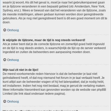
waarin jij woont. Als dit het geval is, moet je naar het gebruikerspaneel gaan
en je tijdzone veranderen in een bepaald gebied (vb: Amsterdam, New York,
Sydney, enz.). Wees er bewust van dat het veranderen van de tijdzone, zoals
de meeste instellingen, alleen gedaan kunnen worden door geregistreerde
gebruikers. Als je nog niet geregistreerd bent is dit een goed moment om dit te
doen.
Omhoog
Ik wijzigde de tijdzone, maar de tijd is nog steeds verkeerd!
Als je zeker bent dat je de correcte tijdzone en zomertijd goed hebt ingevuld
en de tijd is nog steeds anders, is waarschijnlijk de tijd op de server verkeerd
ingesteld en zullen de beheerders een aanpassing moeten doen.
Omhoog
Mijn taal zit niet in de lijst!
De meest voorkomende reden hiervoor is dat de beheerder je taal niet
geïnstalleerd heeft, of dat nog niemand het forum in je taal vertaald heeft. Je
kunt altijd aan de beheerder vragen of hij het talenpakket, dat je nodig hebt,
wil installeren. Indien het nog niet bestaat, mag je gerust de vertaling maken.
Meer informatie hieromtrent kan gevonden worden op de website van phpBB
Limited (de link staat onderaan iedere pagina).
Omhoog