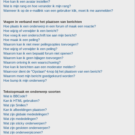
Hoe kan ik een avatar instellen?
Wat is mijn rang en hoe verander ik mijn rang?
Wanneer ik op de e-maillink van een gebruiker klik, moet ik me aanmelden?
Vragen in verband met het plaatsen van berichten
Hoe plaats ik een onderwerp in een forum of maak een reactie?
Hoe wijzig of verwijder ik een bericht?
Hoe voeg ik een onderschrift toe aan mijn bericht?
Hoe maak ik een peiling?
Waarom kan ik niet meer peilingsopties toevoegen?
Hoe wijzig of verwijder ik een peiling?
Waarom kan ik een bepaald forum niet openen?
Waarom kan ik geen bijlagen toevoegen?
Waarom ontving ik een waarschuwing?
Hoe kan ik berichten aan een moderator melden?
Waarvoor dient de "Opslaan"-knop bij het plaatsen van een bericht?
Waarom moet mijn bericht goedgekeurd worden?
Hoe bump ik mijn onderwerp?
Tekstopmaak en onderwerp soorten
Wat is BBCode?
Kan ik HTML gebruiken?
Wat zijn Smilies?
Kan ik afbeeldingen plaatsen?
Wat zijn globale mededelingen?
Wat zijn mededelingen?
Wat zijn sticky onderwerpen?
Wat zijn gesloten onderwerpen?
Wat zijn onderwerpiconen?