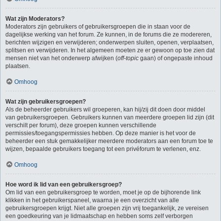
Wat zijn Moderators?
Moderators zijn gebruikers of gebruikersgroepen die in staan voor de
dagelijkse werking van het forum. Ze kunnen, in de forums die ze modereren,
berichten wijzigen en verwijderen; onderwerpen sluiten, openen, verplaatsen,
splitsen en verwijderen. In het algemeen moeten ze er gewoon op toe zien dat
mensen niet van het onderwerp afwijken (
off-topic
gaan) of ongepaste inhoud
plaatsen.
Omhoog
Wat zijn gebruikersgroepen?
Als de beheerder gebruikers wil groeperen, kan hij/zij dit doen door middel
van gebruikersgroepen. Gebruikers kunnen van meerdere groepen lid zijn (dit
verschilt per forum), deze groepen kunnen verschillende
permissies/toegangspermissies hebben. Op deze manier is het voor de
beheerder een stuk gemakkelijker meerdere moderators aan een forum toe te
wijzen, bepaalde gebruikers toegang tot een privéforum te verlenen, enz.
Omhoog
Hoe word ik lid van een gebruikersgroep?
Om lid van een gebruikersgroep te worden, moet je op de bijhorende link
klikken in het gebruikerspaneel, waarna je een overzicht van alle
gebruikersgroepen krijgt. Niet alle groepen zijn vrij toegankelijk, ze vereisen
een goedkeuring van je lidmaatschap en hebben soms zelf verborgen