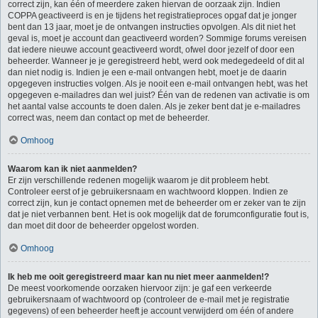
correct zijn, kan één of meerdere zaken hiervan de oorzaak zijn. Indien
COPPA geactiveerd is en je tijdens het registratieproces opgaf dat je jonger
bent dan 13 jaar, moet je de ontvangen instructies opvolgen. Als dit niet het
geval is, moet je account dan geactiveerd worden? Sommige forums vereisen
dat iedere nieuwe account geactiveerd wordt, ofwel door jezelf of door een
beheerder. Wanneer je je geregistreerd hebt, werd ook medegedeeld of dit al
dan niet nodig is. Indien je een e-mail ontvangen hebt, moet je de daarin
opgegeven instructies volgen. Als je nooit een e-mail ontvangen hebt, was het
opgegeven e-mailadres dan wel juist? Één van de redenen van activatie is om
het aantal valse accounts te doen dalen. Als je zeker bent dat je e-mailadres
correct was, neem dan contact op met de beheerder.
Omhoog
Waarom kan ik niet aanmelden?
Er zijn verschillende redenen mogelijk waarom je dit probleem hebt.
Controleer eerst of je gebruikersnaam en wachtwoord kloppen. Indien ze
correct zijn, kun je contact opnemen met de beheerder om er zeker van te zijn
dat je niet verbannen bent. Het is ook mogelijk dat de forumconfiguratie fout is,
dan moet dit door de beheerder opgelost worden.
Omhoog
Ik heb me ooit geregistreerd maar kan nu niet meer aanmelden!?
De meest voorkomende oorzaken hiervoor zijn: je gaf een verkeerde
gebruikersnaam of wachtwoord op (controleer de e-mail met je registratie
gegevens) of een beheerder heeft je account verwijderd om één of andere