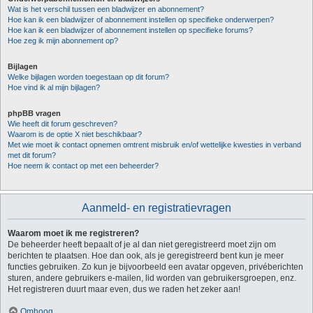
Wat is het verschil tussen een bladwijzer en abonnement?
Hoe kan ik een bladwijzer of abonnement instellen op specifieke onderwerpen?
Hoe kan ik een bladwijzer of abonnement instellen op specifieke forums?
Hoe zeg ik mijn abonnement op?
Bijlagen
Welke bijlagen worden toegestaan op dit forum?
Hoe vind ik al mijn bijlagen?
phpBB vragen
Wie heeft dit forum geschreven?
Waarom is de optie X niet beschikbaar?
Met wie moet ik contact opnemen omtrent misbruik en/of wettelijke kwesties in verband
met dit forum?
Hoe neem ik contact op met een beheerder?
Aanmeld- en registratievragen
Waarom moet ik me registreren?
De beheerder heeft bepaalt of je al dan niet geregistreerd moet zijn om
berichten te plaatsen. Hoe dan ook, als je geregistreerd bent kun je meer
functies gebruiken. Zo kun je bijvoorbeeld een avatar opgeven, privéberichten
sturen, andere gebruikers e-mailen, lid worden van gebruikersgroepen, enz.
Het registreren duurt maar even, dus we raden het zeker aan!
Omhoog