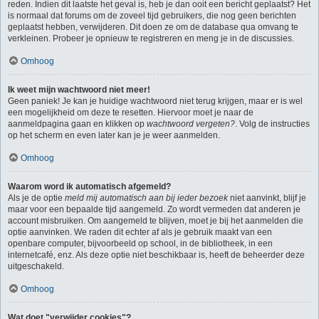
reden. Indien dit laatste het geval is, heb je dan ooit een bericht geplaatst? Het
is normaal dat forums om de zoveel tijd gebruikers, die nog geen berichten
geplaatst hebben, verwijderen. Dit doen ze om de database qua omvang te
verkleinen. Probeer je opnieuw te registreren en meng je in de discussies.
Omhoog
Ik weet mijn wachtwoord niet meer!
Geen paniek! Je kan je huidige wachtwoord niet terug krijgen, maar er is wel
een mogelijkheid om deze te resetten. Hiervoor moet je naar de
aanmeldpagina gaan en klikken op
wachtwoord vergeten?
. Volg de instructies
op het scherm en even later kan je je weer aanmelden.
Omhoog
Waarom word ik automatisch afgemeld?
Als je de optie
meld mij automatisch aan bij ieder bezoek
niet aanvinkt, blijf je
maar voor een bepaalde tijd aangemeld. Zo wordt vermeden dat anderen je
account misbruiken. Om aangemeld te blijven, moet je bij het aanmelden die
optie aanvinken. We raden dit echter af als je gebruik maakt van een
openbare computer, bijvoorbeeld op school, in de bibliotheek, in een
internetcafé, enz. Als deze optie niet beschikbaar is, heeft de beheerder deze
uitgeschakeld.
Omhoog
Wat doet "verwijder cookies"?