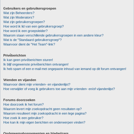
Gebruikers en gebruikersgroepen
Wat zijn Beheerders?
Wat zijn Moderators?
Wat zijn gebruikersgroepen?
Hoe word ik lid van een gebruikersgroep?
Hoe word ik een groepsleider?
Waarom staan verschillende gebruikersgroepen in een andere kleur?
Wat is de "Standaard gebruikersgroep"?
Waarvoor dient de "Het Team"-link?
Privéberichten
Ik kan geen privéberichten sturen!
Ik blijf ongewenste privéberichten ontvangen!
Ik heb spam of een e-mail met ongepaste inhoud van iemand op dit forum ontvangen!
Vrienden en vijanden
Waarvoor dient mijn vrienden- en vijandenlijst?
Hoe verwijder of voeg ik gebruikers toe aan mijn vrienden- en/of vijandenlijst?
Forums doorzoeken
Hoe doorzoek ik het forum?
Waarom levert mijn zoekopdracht geen resultaten op?
Waarom resulteert mijn zoekopdracht in een lege pagina?
Hoe zoek ik een gebruiker?
Hoe kan ik mijn eigen berichten en onderwerpen vinden?
Onderwerpabonnementen en bladwijzers