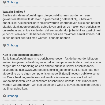
Omhoog
Wat zijn Smilies?
Smilies zijn kleine afbeeldingen die gebruikt kunnen worden om een
gevoelstoestand uit te drukken, bijvoorbeeld :) betekent blij, :( betekent
ongelukkig. Alle beschikbare smilies worden weergegeven als je een bericht
plaatst. Maak geen overdadig gebruik van smilies, ze maken een bericht snel
onleesbaar wat er toe kan leiden dat een moderator je bericht aanpast of heel
je bericht verwijdert. De beheerder kan ook een maximaal aantal smilies, dat
in een bericht gebruikt mag worden, bepaald hebben.
Omhoog
Kan ik afbeeldingen plaatsen?
Ja, je kunt afbeeldingen in je bericht weergeven. Als de beheerder bijlagen
toelaat kun je een afbeelding naar het forum uploaden. Anders moet je er voor
zorgen dat de afbeelding op een andere publieke server beschikbaar is,
bijvoorbeeld http://www.voorbeeld.com/mijn_afbeelding.gif. Linken naar een
afbeelding op je eigen computer is onmogelijk (tenzij het een publieke server
is). Ook afbeeldingen die een authentificatie vereisen zoals in: Hotmail of
Yahoo mailboxen, een wachtwoord beschermde website, enz. kunnen niet
worden weergegeven. Om een afbeelding weer te geven, moet je de BBCode
tag [img] gebruiken.
Omhoog