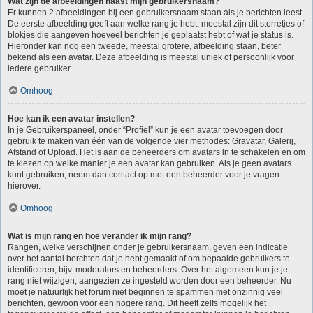
Wat zijn de afbeeldingen naast mijn gebruikersnaam?
Er kunnen 2 afbeeldingen bij een gebruikersnaam staan als je berichten leest.
De eerste afbeelding geeft aan welke rang je hebt, meestal zijn dit sterretjes of
blokjes die aangeven hoeveel berichten je geplaatst hebt of wat je status is.
Hieronder kan nog een tweede, meestal grotere, afbeelding staan, beter
bekend als een avatar. Deze afbeelding is meestal uniek of persoonlijk voor
iedere gebruiker.
Omhoog
Hoe kan ik een avatar instellen?
In je Gebruikerspaneel, onder “Profiel” kun je een avatar toevoegen door
gebruik te maken van één van de volgende vier methodes: Gravatar, Galerij,
Afstand of Upload. Het is aan de beheerders om avatars in te schakelen en om
te kiezen op welke manier je een avatar kan gebruiken. Als je geen avatars
kunt gebruiken, neem dan contact op met een beheerder voor je vragen
hierover.
Omhoog
Wat is mijn rang en hoe verander ik mijn rang?
Rangen, welke verschijnen onder je gebruikersnaam, geven een indicatie
over het aantal berchten dat je hebt gemaakt of om bepaalde gebruikers te
identificeren, bijv. moderators en beheerders. Over het algemeen kun je je
rang niet wijzigen, aangezien ze ingesteld worden door een beheerder. Nu
moet je natuurlijk het forum niet beginnen te spammen met onzinnig veel
berichten, gewoon voor een hogere rang. Dit heeft zelfs mogelijk het