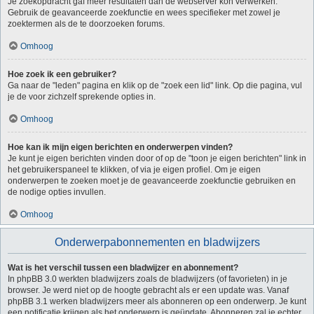
Je zoekopdracht gaf meer resultaten dan de webserver kon verwerken.
Gebruik de geavanceerde zoekfunctie en wees specifieker met zowel je
zoektermen als de te doorzoeken forums.
Omhoog
Hoe zoek ik een gebruiker?
Ga naar de "leden" pagina en klik op de "zoek een lid" link. Op die pagina, vul
je de voor zichzelf sprekende opties in.
Omhoog
Hoe kan ik mijn eigen berichten en onderwerpen vinden?
Je kunt je eigen berichten vinden door of op de "toon je eigen berichten" link in
het gebruikerspaneel te klikken, of via je eigen profiel. Om je eigen
onderwerpen te zoeken moet je de geavanceerde zoekfunctie gebruiken en
de nodige opties invullen.
Omhoog
Onderwerpabonnementen en bladwijzers
Wat is het verschil tussen een bladwijzer en abonnement?
In phpBB 3.0 werkten bladwijzers zoals de bladwijzers (of favorieten) in je
browser. Je werd niet op de hoogte gebracht als er een update was. Vanaf
phpBB 3.1 werken bladwijzers meer als abonneren op een onderwerp. Je kunt
een notificatie krijgen als het onderwerp is geüpdate. Abonneren zal je echter