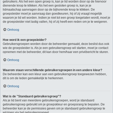
gebruikers. Als het een open groep is, kan je lid worden door op de hiervoor
dienende knop te klikken. Als het een gesloten groep is, kan je je
lidmaatschap aanvragen door op de bijhorende knop te klikken. De
groepsleider moet je aanvraag dan goedkeuren, hij of zij vraagt mogelijk
waarom je lid wil worden. Indien je niet tot een groep toegelaten wordt, moet je
de groepsleider niet lastig vallen, hij of zij heeft een reden om je te weigeren.
Omhoog
Hoe word ik een groepsleider?
Gebruikersgroepen worden door de beheerder gemaakt, deze beslist dus ook
wie de groepsleider is. Als je een gebruikersgroep wil starten, moet je contact
opnemen met de beheerder, dit kan door hem/haar een privébericht te sturen.
Omhoog
Waarom staan verschillende gebruikersgroepen in een andere kleur?
De beheerder kan een kleur aan een gebruikersgroep toegewezen hebben,
dit is om de leden gemakkelijk te herkennen.
Omhoog
Wat is de "Standaard gebruikersgroep"?
Als je lid bent van meerdere gebruikersgroepen, word je standaard
gebruikersgroep gebruikt om je groepskleur en groepsrang te bepalen. De
beheerder kan je de permissies geven om je standaard gebruikersgroep te
wijzigen via het gebruikerspaneel.