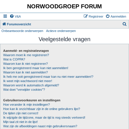
NORWOODGROEP FORUM
V&A
Registreer
Aanmelden
Z
Forumoverzicht
Onbeantwoorde onderwerpen
Actieve onderwerpen
o
Veelgestelde vragen
e
k
Aanmeld- en registratievragen
Waarom moet ik me registreren?
Wat is COPPA?
Waarom kan ik niet registreren?
Ik ben geregistreerd maar kan niet aanmelden!
Waarom kan ik niet aanmelden?
Ik heb me ooit geregistreerd maar kan nu niet meer aanmelden!?
Ik weet mijn wachtwoord niet meer!
Waarom word ik automatisch afgemeld?
Wat doet "verwijder cookies"?
Gebruikersvoorkeuren en instellingen
Hoe verander ik mijn instellingen?
Hoe kan ik onzichtbaar zijn in de online gebruikers lijst?
De tijden zijn niet correct!
Ik wijzigde de tijdzone, maar de tijd is nog steeds verkeerd!
Mijn taal zit niet in de lijst!
Wat zijn de afbeeldingen naast mijn gebruikersnaam?