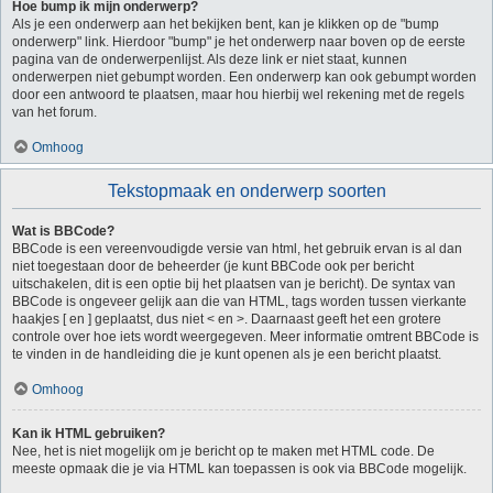
Hoe bump ik mijn onderwerp?
Als je een onderwerp aan het bekijken bent, kan je klikken op de "bump
onderwerp" link. Hierdoor "bump" je het onderwerp naar boven op de eerste
pagina van de onderwerpenlijst. Als deze link er niet staat, kunnen
onderwerpen niet gebumpt worden. Een onderwerp kan ook gebumpt worden
door een antwoord te plaatsen, maar hou hierbij wel rekening met de regels
van het forum.
Omhoog
Tekstopmaak en onderwerp soorten
Wat is BBCode?
BBCode is een vereenvoudigde versie van html, het gebruik ervan is al dan
niet toegestaan door de beheerder (je kunt BBCode ook per bericht
uitschakelen, dit is een optie bij het plaatsen van je bericht). De syntax van
BBCode is ongeveer gelijk aan die van HTML, tags worden tussen vierkante
haakjes [ en ] geplaatst, dus niet < en >. Daarnaast geeft het een grotere
controle over hoe iets wordt weergegeven. Meer informatie omtrent BBCode is
te vinden in de handleiding die je kunt openen als je een bericht plaatst.
Omhoog
Kan ik HTML gebruiken?
Nee, het is niet mogelijk om je bericht op te maken met HTML code. De
meeste opmaak die je via HTML kan toepassen is ook via BBCode mogelijk.