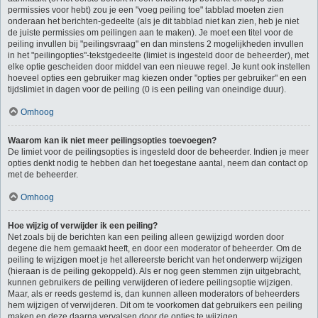
permissies voor hebt) zou je een "voeg peiling toe" tabblad moeten zien
onderaan het berichten-gedeelte (als je dit tabblad niet kan zien, heb je niet
de juiste permissies om peilingen aan te maken). Je moet een titel voor de
peiling invullen bij "peilingsvraag" en dan minstens 2 mogelijkheden invullen
in het "peilingopties"-tekstgedeelte (limiet is ingesteld door de beheerder), met
elke optie gescheiden door middel van een nieuwe regel. Je kunt ook instellen
hoeveel opties een gebruiker mag kiezen onder "opties per gebruiker" en een
tijdslimiet in dagen voor de peiling (0 is een peiling van oneindige duur).
Omhoog
Waarom kan ik niet meer peilingsopties toevoegen?
De limiet voor de peilingsopties is ingesteld door de beheerder. Indien je meer
opties denkt nodig te hebben dan het toegestane aantal, neem dan contact op
met de beheerder.
Omhoog
Hoe wijzig of verwijder ik een peiling?
Net zoals bij de berichten kan een peiling alleen gewijzigd worden door
degene die hem gemaakt heeft, en door een moderator of beheerder. Om de
peiling te wijzigen moet je het allereerste bericht van het onderwerp wijzigen
(hieraan is de peiling gekoppeld). Als er nog geen stemmen zijn uitgebracht,
kunnen gebruikers de peiling verwijderen of iedere peilingsoptie wijzigen.
Maar, als er reeds gestemd is, dan kunnen alleen moderators of beheerders
hem wijzigen of verwijderen. Dit om te voorkomen dat gebruikers een peiling
maken en deze daarna vervalsen door de opties te wijzigen.