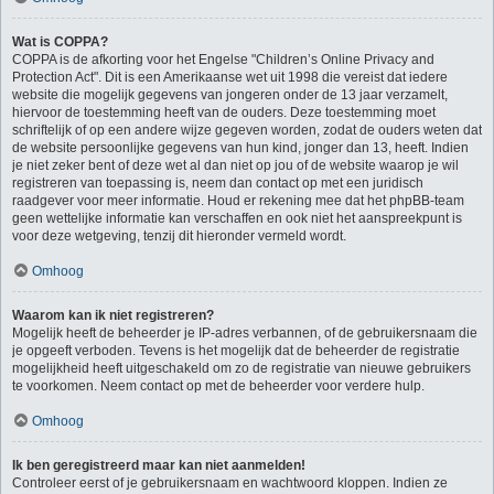
Wat is COPPA?
COPPA is de afkorting voor het Engelse "Children’s Online Privacy and
Protection Act". Dit is een Amerikaanse wet uit 1998 die vereist dat iedere
website die mogelijk gegevens van jongeren onder de 13 jaar verzamelt,
hiervoor de toestemming heeft van de ouders. Deze toestemming moet
schriftelijk of op een andere wijze gegeven worden, zodat de ouders weten dat
de website persoonlijke gegevens van hun kind, jonger dan 13, heeft. Indien
je niet zeker bent of deze wet al dan niet op jou of de website waarop je wil
registreren van toepassing is, neem dan contact op met een juridisch
raadgever voor meer informatie. Houd er rekening mee dat het phpBB-team
geen wettelijke informatie kan verschaffen en ook niet het aanspreekpunt is
voor deze wetgeving, tenzij dit hieronder vermeld wordt.
Omhoog
Waarom kan ik niet registreren?
Mogelijk heeft de beheerder je IP-adres verbannen, of de gebruikersnaam die
je opgeeft verboden. Tevens is het mogelijk dat de beheerder de registratie
mogelijkheid heeft uitgeschakeld om zo de registratie van nieuwe gebruikers
te voorkomen. Neem contact op met de beheerder voor verdere hulp.
Omhoog
Ik ben geregistreerd maar kan niet aanmelden!
Controleer eerst of je gebruikersnaam en wachtwoord kloppen. Indien ze